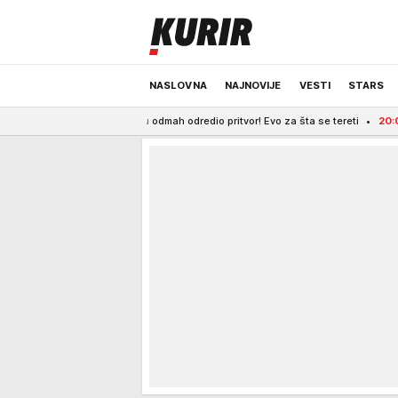
NASLOVNA
NAJNOVIJE
VESTI
STARS
o, sudija mu odmah odredio pritvor! Evo za šta se tereti
20:02
Možda baš vi 
ODRŽIVA BUDUĆNOST
REGION
NEWS