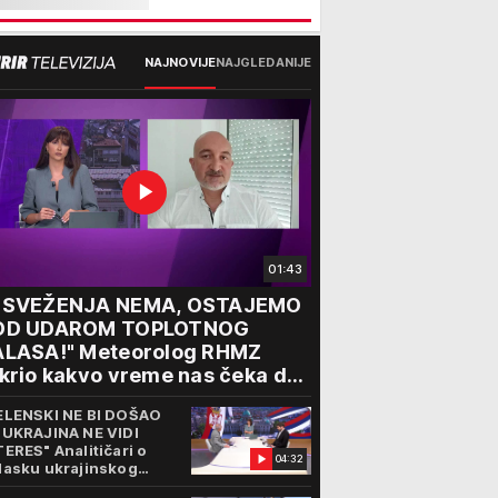
NAJNOVIJE
NAJGLEDANIJE
01:43
OSVEŽENJA NEMA, OSTAJEMO
OD UDAROM TOPLOTNOG
ALASA!" Meteorolog RHMZ
krio kakvo vreme nas čeka do
aja avgusta
ELENSKI NE BI DOŠAO
 UKRAJINA NE VIDI
TERES" Analitičari o
04:32
lasku ukrajinskog
edsednika u Beograd: