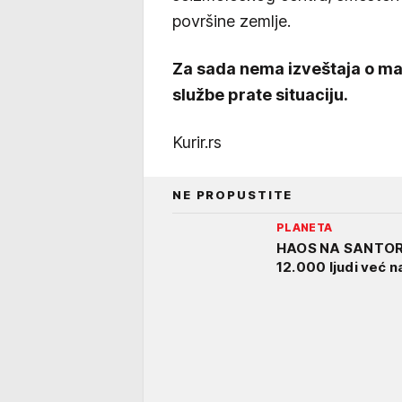
površine zemlje.
Za sada nema izveštaja o mat
službe prate situaciju.
Kurir.rs
NE PROPUSTITE
PLANETA
HAOS NA SANTORI
12.000 ljudi već 