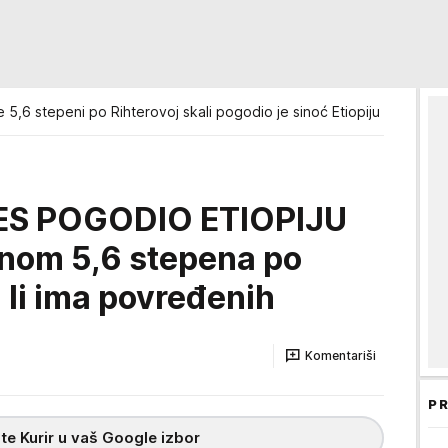
e 5,6 stepeni po Rihterovoj skali pogodio je sinoć Etiopiju
S POGODIO ETIOPIJU
činom 5,6 stepena po
a li ima povređenih
Komentariši
PR
te Kurir u vaš Google izbor