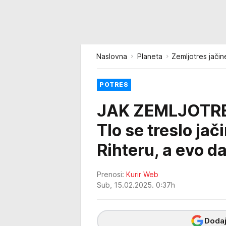
Naslovna
Planeta
Zemljotres jačin
POTRES
JAK ZEMLJOTRE
Tlo se treslo ja
Rihteru, a evo d
Prenosi:
Kurir Web
Sub, 15.02.2025. 0:37h
Dodaj