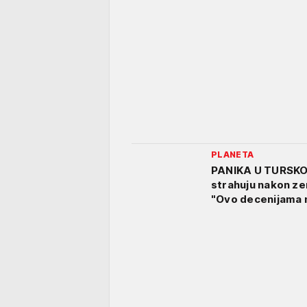
PLANETA
PANIKA U TURSKO
strahuju nakon ze
"Ovo decenijama ni