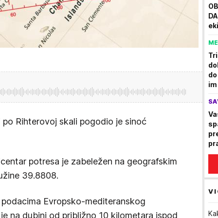
OB
DA
ek
po
ME
Tr
do
do
im
SA
Va
 po Rihterovoj skali pogodio je sinoć
sp
pr
pr
icentar potresa je zabeležen na geografskim
dužine 39.8808.
VI
a podacima Evropsko-mediteranskog
Ka
e na dubini od približno 10 kilometara ispod