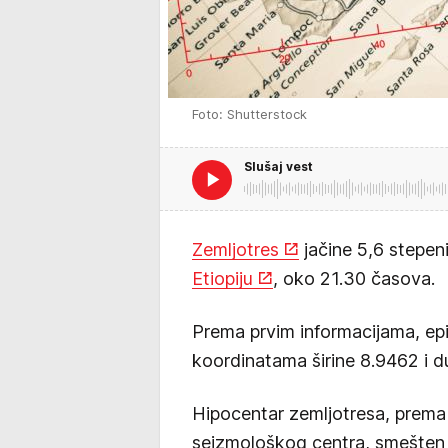
Foto: Shutterstock
Slušaj vest
Zemljotres
jačine 5,6 stepeni
Etiopiju
, oko 21.30 časova.
Prema prvim informacijama, ep
koordinatama širine 8.9462 i 
Hipocentar zemljotresa, prem
seizmološkog centra, smešten j