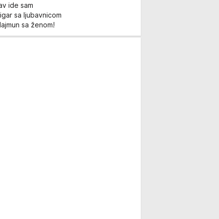
Lav ide sam
igar sa ljubavnicom
Majmun sa ženom!