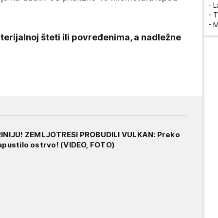
- 
- T
- 
erijalnoj šteti ili povređenima, a nadležne
NIJU! ZEMLJOTRESI PROBUDILI VULKAN: Preko
napustilo ostrvo! (VIDEO, FOTO)