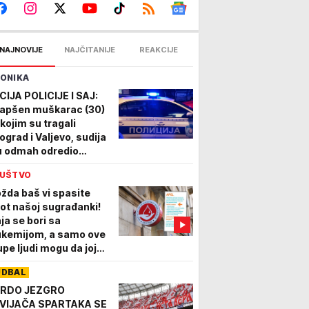
NAJNOVIJE
NAJČITANIJE
REAKCIJE
ONIKA
CIJA POLICIJE I SAJ:
apšen muškarac (30)
 kojim su tragali
ograd i Valjevo, sudija
 odmah odredio
itvor! Evo za šta se
UŠTVO
eti
žda baš vi spasite
vot našoj sugrađanki!
ja se bori sa
ukemijom, a samo ove
upe ljudi mogu da joj
mognu: Vaše malo je
UDBAL
oj mnogo!
RDO JEZGRO
VIJAČA SPARTAKA SE