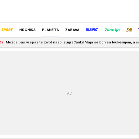
HRONIKA
PLANETA
ZABAVA
spasite život našoj sugrađanki! Maja se bori sa leukemijom, a samo ove grupe lj
IZBOR UREDNIKA