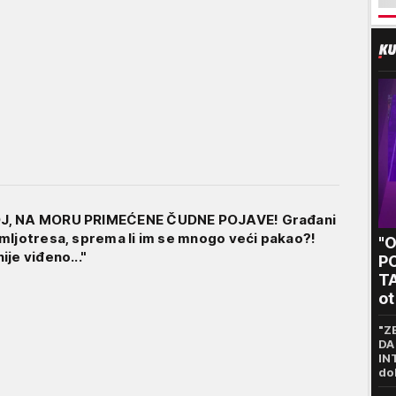
J, NA MORU PRIMEĆENE ČUDNE POJAVE! Građani
mljotresa, sprema li im se mnogo veći pakao?!
"
je viđeno..."
P
T
ot
kr
"Z
DA
IN
do
pr