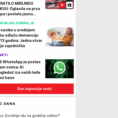
RATILO MIRLINDU
KUU: Oglasila se prva
ipa i poslala jasnu
ruku!
NTALNO ZDRAVLJE
i navike u srednjem
bu odlažu demenciju
 13 godina: Jedna stvar
 je zajednička
VETI
š WhatsApp je poslao
am svima: AI
egledač iza vaših leđa
avi haos
Sve najnovije vesti
C DANA
ko životinje idu na godišnji odmor?