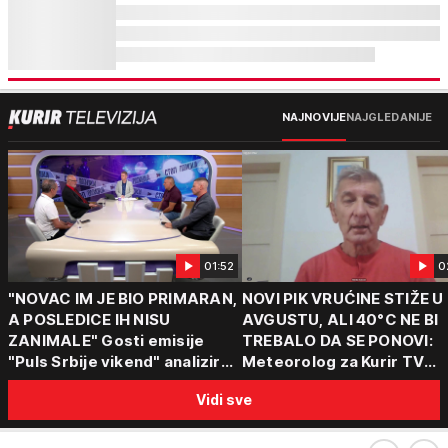
NAJNOVIJE
NAJGLEDANIJE
01:52
0
"NOVAC IM JE BIO PRIMARAN,
NOVI PIK VRUĆINE STIŽE U
A POSLEDICE IH NISU
AVGUSTU, ALI 40°C NE BI
ZANIMALE" Gosti emisije
TREBALO DA SE PONOVI:
"Puls Srbije vikend" analizirali
Meteorolog za Kurir TV
slučajeve koji su potresli
objasnio šta nas čeka: "Š
Vidi sve
Srbiju: Zločin se ne isplati
za ozbiljne padavine su ma