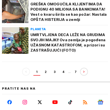
GREŠKA OMOGUĆILA KLIJENTIMA DA
PODIGNU 40 MILIONA SA BANKOMATA!
Vest o kvaru širila se kao požar: Nastala
OPŠTA HISTERIJA u zemlji
PLANETA
UMRTVLJENA DECA LEŽE NA GRUDIMA
SVOJIH MAJKI! Ova zemlja je pogođena
UŽASNOM KATASTROFOM, a prizori su
ZASTRAŠUJUĆI (FOTO)
1
2
3
4
…
7
PRATITE NAS NA