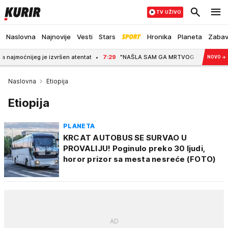
TV UŽIVO
Naslovna
Najnovije
Vesti
Stars
Hronika
Planeta
Zaba
jeg je izvršen atentat
7:29
"NAŠLA SAM GA MRTVOG U LOKVI KRVI, S PUŠKOM U
NOVO
→
Naslovna
Etiopija
Etiopija
PLANETA
KRCAT AUTOBUS SE SURVAO U
PROVALIJU! Poginulo preko 30 ljudi,
horor prizor sa mesta nesreće (FOTO)