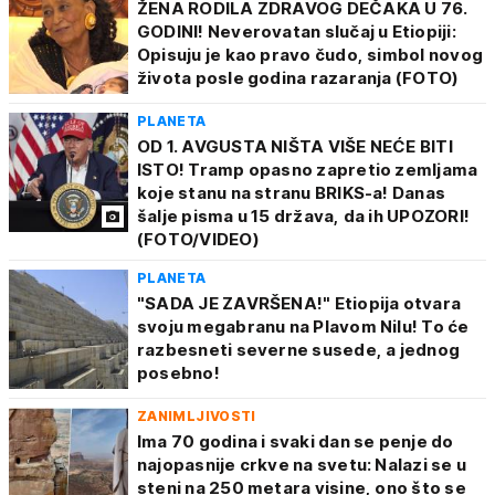
ŽENA RODILA ZDRAVOG DEČAKA U 76.
GODINI! Neverovatan slučaj u Etiopiji:
Opisuju je kao pravo čudo, simbol novog
života posle godina razaranja (FOTO)
PLANETA
OD 1. AVGUSTA NIŠTA VIŠE NEĆE BITI
ISTO! Tramp opasno zapretio zemljama
koje stanu na stranu BRIKS-a! Danas
šalje pisma u 15 država, da ih UPOZORI!
(FOTO/VIDEO)
PLANETA
"SADA JE ZAVRŠENA!" Etiopija otvara
svoju megabranu na Plavom Nilu! To će
razbesneti severne susede, a jednog
posebno!
ZANIMLJIVOSTI
Ima 70 godina i svaki dan se penje do
najopasnije crkve na svetu: Nalazi se u
steni na 250 metara visine, ono što se