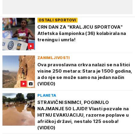
OSTALI SPORTOVI
CRN DAN ZA "KRALJICU SPORTOVA"
Atletska šampionka (36) kolabirala na
treningu i umrla!
ZANIMLJIVOSTI
Ova pravoslavna crkva nalazi se na litici
visine 250 metara: Stara je 1500 godina,
a do nje se može samo na jedan način
(VIDEO)
PLANETA
STRAVIČNI SNIMCI, POGINULO
NAJMANJE 50 LJUDI! Vlasti pozvale na
HITNU EVAKUACIJU, razorne poplave u
afričkoj državi, nestalo 125 osoba!
(VIDEO)