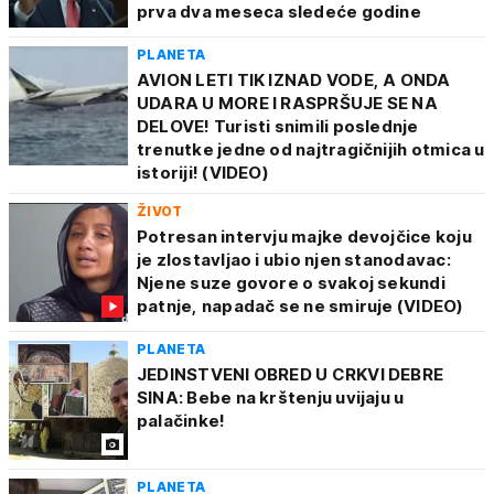
prva dva meseca sledeće godine
PLANETA
AVION LETI TIK IZNAD VODE, A ONDA
UDARA U MORE I RASPRŠUJE SE NA
DELOVE! Turisti snimili poslednje
trenutke jedne od najtragičnijih otmica u
istoriji! (VIDEO)
ŽIVOT
Potresan intervju majke devojčice koju
je zlostavljao i ubio njen stanodavac:
Njene suze govore o svakoj sekundi
patnje, napadač se ne smiruje (VIDEO)
PLANETA
JEDINSTVENI OBRED U CRKVI DEBRE
SINA: Bebe na krštenju uvijaju u
palačinke!
PLANETA