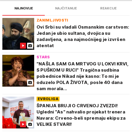
NAJNOVIJE
NAJČITANIJE
REAKCIJE
ZANIMLJIVOSTI
Ovi Srbi su vladali Osmanskim carstvom:
Jedan je ubio sultana, dvojica su
zadavljena, a na najmoćnijeg je izvršen
atentat
STARS
"NAŠLA SAM GA MRTVOG U LOKVI KRVI,
S PUŠKOM U RUCI" Tragična sudbina
pobednice Nikad nije kasno: To mi je
oduzelo POLA ŽIVOTA, posle 40 dana
sam morala...
EVROLIGA
ŠPANIJA BRUJI O CRVENOJ ZVEZDI!
Ugledni "As" nahvalio projekat trenera
Navara: Crveno-beli spremaju ekipu za
VELIKE STVARI!