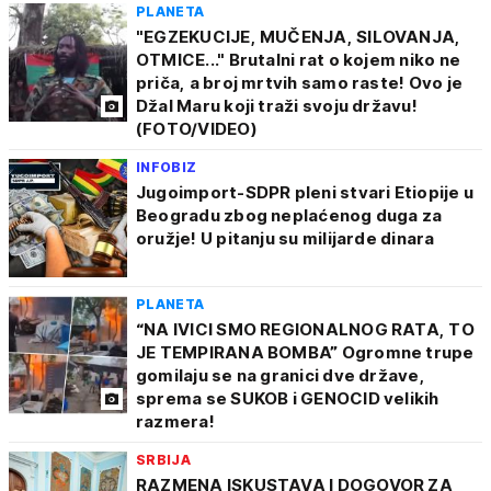
PLANETA
"EGZEKUCIJE, MUČENJA, SILOVANJA,
OTMICE..." Brutalni rat o kojem niko ne
priča, a broj mrtvih samo raste! Ovo je
Džal Maru koji traži svoju državu!
(FOTO/VIDEO)
INFOBIZ
Jugoimport-SDPR pleni stvari Etiopije u
Beogradu zbog neplaćenog duga za
oružje! U pitanju su milijarde dinara
PLANETA
“NA IVICI SMO REGIONALNOG RATA, TO
JE TEMPIRANA BOMBA” Ogromne trupe
gomilaju se na granici dve države,
sprema se SUKOB i GENOCID velikih
razmera!
SRBIJA
RAZMENA ISKUSTAVA I DOGOVOR ZA