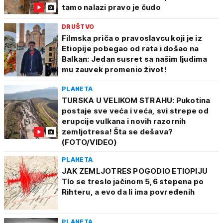
tamo nalazi pravo je čudo
DRUŠTVO
Filmska priča o pravoslavcu koji je iz
Etiopije pobegao od rata i došao na
Balkan: Jedan susret sa našim ljudima
mu zauvek promenio život!
PLANETA
TURSKA U VELIKOM STRAHU: Pukotina
postaje sve veća i veća, svi strepe od
erupcije vulkana i novih razornih
zemljotresa! Šta se dešava?
(FOTO/VIDEO)
PLANETA
JAK ZEMLJOTRES POGODIO ETIOPIJU
Tlo se treslo jačinom 5,6 stepena po
Rihteru, a evo da li ima povređenih
PLANETA