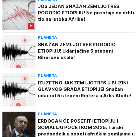
JOŠ JEDAN SNAŽAN ZEMLJOTRES
POGODIO ETIOPIJU! Ne prestaje da drhti
tlo na istoku Afrike!
PLANETA
SNAŽAN ZEMLJOTRES POGODIO
ETIOPIJU! Udar jačine 5 stepeni
Riherove skale!
PLANETA
IZUZETNO JAK ZEMLJOTRES U BLIZINI
GLAVNOG GRADA ETIOPIJE! Snažan
udar od 5 stepeni Rihtera u Adis Abebi!
PLANETA
ERDOGAN ĆE POSETITI ETIOPIJU I
SOMALIJU POČETKOM 2025: Turski
predsednik u poseti afričkim zemljama u