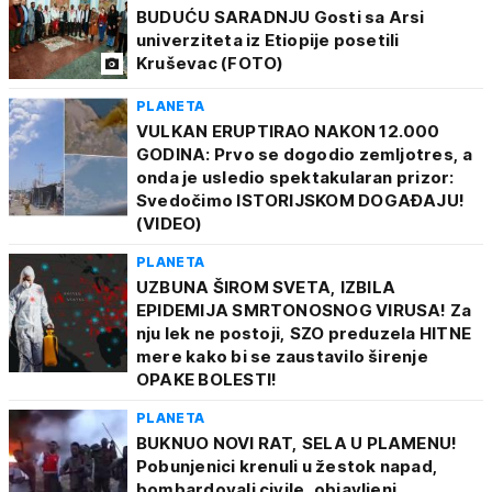
BUDUĆU SARADNJU Gosti sa Arsi
univerziteta iz Etiopije posetili
Kruševac (FOTO)
PLANETA
VULKAN ERUPTIRAO NAKON 12.000
GODINA: Prvo se dogodio zemljotres, a
onda je usledio spektakularan prizor:
Svedočimo ISTORIJSKOM DOGAĐAJU!
(VIDEO)
PLANETA
UZBUNA ŠIROM SVETA, IZBILA
EPIDEMIJA SMRTONOSNOG VIRUSA! Za
nju lek ne postoji, SZO preduzela HITNE
mere kako bi se zaustavilo širenje
OPAKE BOLESTI!
PLANETA
BUKNUO NOVI RAT, SELA U PLAMENU!
Pobunjenici krenuli u žestok napad,
bombardovali civile, objavljeni