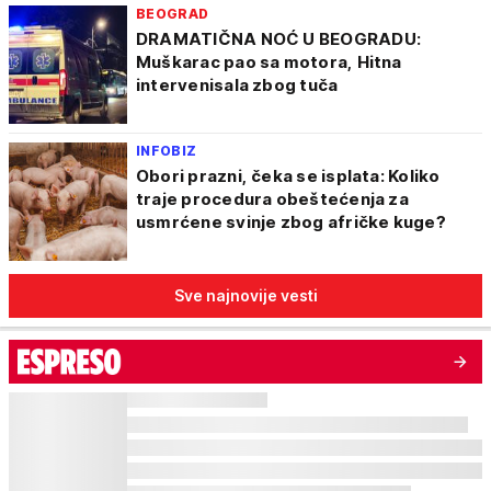
BEOGRAD
DRAMATIČNA NOĆ U BEOGRADU:
Muškarac pao sa motora, Hitna
intervenisala zbog tuča
INFOBIZ
Obori prazni, čeka se isplata: Koliko
traje procedura obeštećenja za
usmrćene svinje zbog afričke kuge?
Sve najnovije vesti