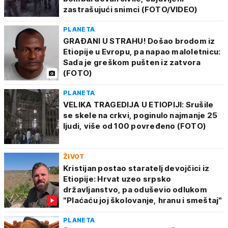
zastrašujući snimci (FOTO/VIDEO)
PLANETA
GRAĐANI U STRAHU! Došao brodom iz
Etiopije u Evropu, pa napao maloletnicu:
Sada je greškom pušten iz zatvora
(FOTO)
PLANETA
VELIKA TRAGEDIJA U ETIOPIJI: Srušile
se skele na crkvi, poginulo najmanje 25
ljudi, više od 100 povređeno (FOTO)
ŽIVOT
Kristijan postao staratelj devojčici iz
Etiopije: Hrvat uzeo srpsko
državljanstvo, pa oduševio odlukom
"Plaćaću joj školovanje, hranu i smeštaj"
PLANETA