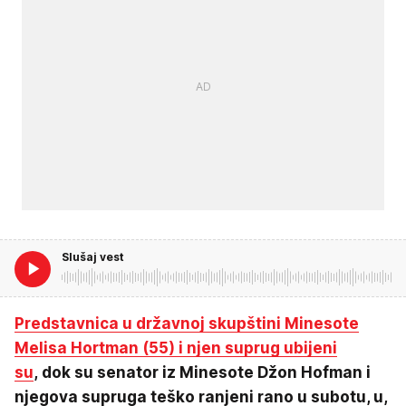
Slušaj vest
Predstavnica u državnoj skupštini Minesote
Melisa Hortman (55) i njen suprug ubijeni
su
, dok su senator iz Minesote Džon Hofman i
njegova supruga teško ranjeni rano u subotu, u,