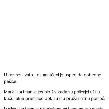
U razmeni vatre, osumnjičeni je uspeo da pobegne
pešice.
Mark Hortman je još bio živ kada su policajci ušli u
kuću, ali je preminuo dok su mu pružali hitnu pomoć.
Melisa Hortman je proglašena mrtvom na licu mesta.