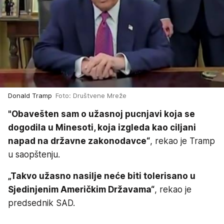
Donald Tramp
Foto: Društvene Mreže
"Obavešten sam o užasnoj pucnjavi koja se
dogodila u Minesoti, koja izgleda kao ciljani
napad na državne zakonodavce“
, rekao je Tramp
u saopštenju.
„Takvo užasno nasilje neće biti tolerisano u
Sjedinjenim Američkim Državama“
, rekao je
predsednik SAD.