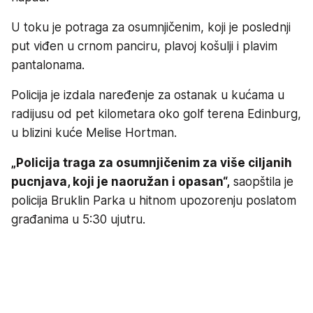
U toku je potraga za osumnjičenim, koji je poslednji
put viđen u crnom panciru, plavoj košulji i plavim
pantalonama.
Policija je izdala naređenje za ostanak u kućama u
radijusu od pet kilometara oko golf terena Edinburg,
u blizini kuće Melise Hortman.
„Policija traga za osumnjičenim za više ciljanih
pucnjava, koji je naoružan i opasan“,
saopštila je
policija Bruklin Parka u hitnom upozorenju poslatom
građanima u 5:30 ujutru.