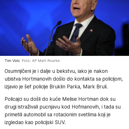
Tim Volc
Foto: AP Matt Rourke
Osumnjičeni je i dalje u bekstvu, iako je nakon
ubistva Hortmanovih došlo do kontakta sa policijom,
izjavio je šef policije Bruklin Parka, Mark Bruli.
Policajci su došli do kuće Melise Hortman dok su
drugi istraživali pucnjavu kod Hofmanovih, i tada su
primetili automobil sa rotacionim svetlima koji je
izgledao kao policijski SUV.