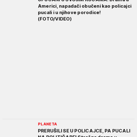
Americi, napadači obučeni kao policajci
pucali i u njihove porodice!
(FOTO/VIDEO)
PLANETA
PRERUŠILI SE U POLICAJCE, PA PUCALI