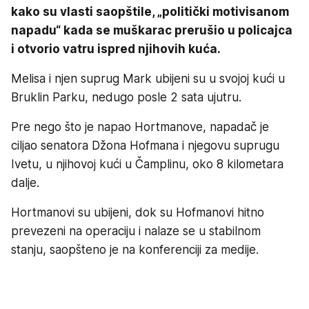
kako su vlasti saopštile, „politički motivisanom
napadu“ kada se muškarac prerušio u policajca
i otvorio vatru ispred njihovih kuća.
Melisa i njen suprug Mark ubijeni su u svojoj kući u
Bruklin Parku, nedugo posle 2 sata ujutru.
Pre nego što je napao Hortmanove, napadač je
ciljao senatora Džona Hofmana i njegovu suprugu
Ivetu, u njihovoj kući u Čamplinu, oko 8 kilometara
dalje.
Hortmanovi su ubijeni, dok su Hofmanovi hitno
prevezeni na operaciju i nalaze se u stabilnom
stanju, saopšteno je na konferenciji za medije.