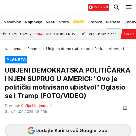
TV UŽIVO
Naslovna
Najnovije
Vesti
Stars
Hronika
Planeta
Zaba
 život
8:44
JOKIĆ DOBIO NOVE LOŠE VESTI: Srbin neće biti zadovoljan - Den
NOVO
→
Naslovna
Planeta
Ubijena demokratska političarka u Minesoti
PLANETA
UBIJENI DEMOKRATSKA POLITIČARKA
I NJEN SUPRUG U AMERICI: "Ovo je
politički motivisano ubistvo!" Oglasio
se i Tramp (FOTO/VIDEO)
Prenosi:
Sofija Marjanović
Sub, 14.06.2025. 18:26h
Dodajte Kurir u vaš Google izbor