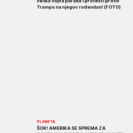
velika vojna parada i protesti protiv
Trampa na njegov rođendan! (FOTO)
PLANETA
ŠOK! AMERIKA SE SPREMA ZA