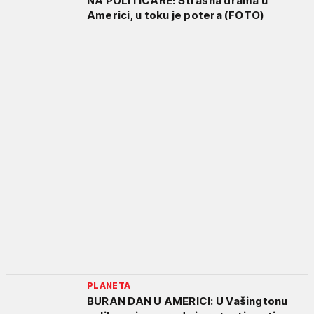
NA POLITIČARE! Strašna drama u
Americi, u toku je potera (FOTO)
PLANETA
BURAN DAN U AMERICI: U Vašingtonu