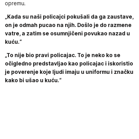
opremu.
„Kada su naši policajci pokušali da ga zaustave,
on je odmah pucao na njih. Došlo je do razmene
vatre, a zatim se osumnjičeni povukao nazad u
kuću.“
„To nije bio pravi policajac. To je neko ko se
očigledno predstavljao kao policajac i iskoristio
je poverenje koje ljudi imaju u uniformu i značku
kako bi ušao u kuću.“