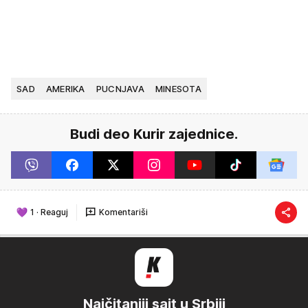
SAD
AMERIKA
PUCNJAVA
MINESOTA
Budi deo Kurir zajednice.
1
·
Reaguj
Komentariši
Najčitaniji sajt u Srbiji