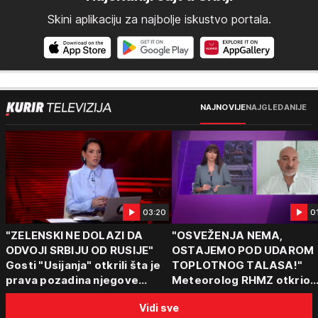
Skini aplikaciju za najbolje iskustvo portala.
NAJNOVIJE
NAJGLEDANIJE
03:20
0
"ZELENSKI NE DOLAZI DA
"OSVEŽENJA NEMA,
ODVOJI SRBIJU OD RUSIJE"
OSTAJEMO POD UDAROM
Gosti "Usijanja" otkrili šta je
TOPLOTNOG TALASA!"
prava pozadina njegove
Meteorolog RHMZ otkrio
posete Beogradu
kakvo vreme nas čeka do
Vidi sve
kraja avgusta