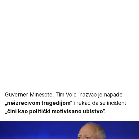
Guverner Minesote, Tim Volc, nazvao je napade
„neizrecivom tragedijom“
i rekao da se incident
„čini kao politički motivisano ubistvo“.