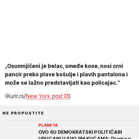
„Osumnjičeni je belac, smeđe kose, nosi crni
pancir preko plave košulje i plavih pantalona i
može se lažno predstavljati kao policajac.“
(Kurir.rs/
New York post
)
NE PROPUSTITE
PLANETA
OVO SU DEMOKRATSKI POLITIČARI
UPUCANI U SVOJIM KUĆAMA: Drama u