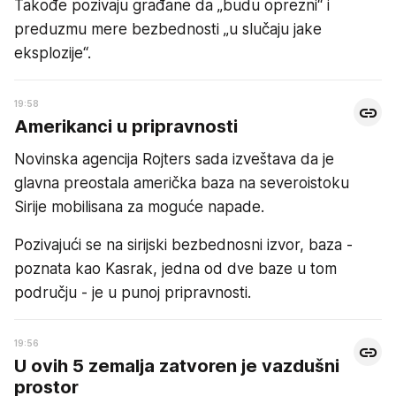
Takođe pozivaju građane da „budu oprezni“ i
preduzmu mere bezbednosti „u slučaju jake
eksplozije“.
19:58
Amerikanci u pripravnosti
Novinska agencija Rojters sada izveštava da je
glavna preostala američka baza na severoistoku
Sirije mobilisana za moguće napade.
Pozivajući se na sirijski bezbednosni izvor, baza -
poznata kao Kasrak, jedna od dve baze u tom
području - je u punoj pripravnosti.
19:56
U ovih 5 zemalja zatvoren je vazdušni
prostor