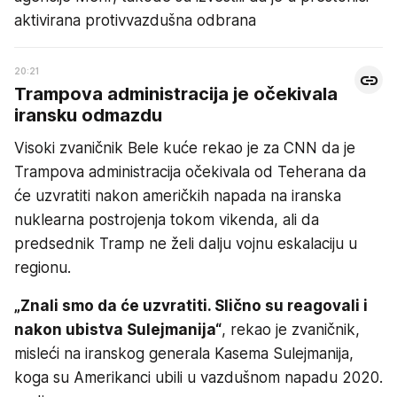
aktivirana protivvazdušna odbrana
20:21
Trampova administracija je očekivala
iransku odmazdu
Visoki zvaničnik Bele kuće rekao je za CNN da je
Trampova administracija očekivala od Teherana da
će uzvratiti nakon američkih napada na iranska
nuklearna postrojenja tokom vikenda, ali da
predsednik Tramp ne želi dalju vojnu eskalaciju u
regionu.
„Znali smo da će uzvratiti. Slično su reagovali i
nakon ubistva Sulejmanija“
, rekao je zvaničnik,
misleći na iranskog generala Kasema Sulejmanija,
koga su Amerikanci ubili u vazdušnom napadu 2020.