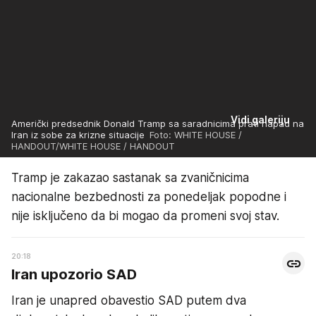
Vidi galeriju
Američki predsednik Donald Tramp sa saradnicima prati napad na
Iran iz sobe za krizne situacije
Foto: WHITE HOUSE /
HANDOUT/WHITE HOUSE / HANDOUT
Tramp je zakazao sastanak sa zvaničnicima
nacionalne bezbednosti za ponedeljak popodne i
nije isključeno da bi mogao da promeni svoj stav.
20:18
Iran upozorio SAD
Iran je unapred obavestio SAD putem dva