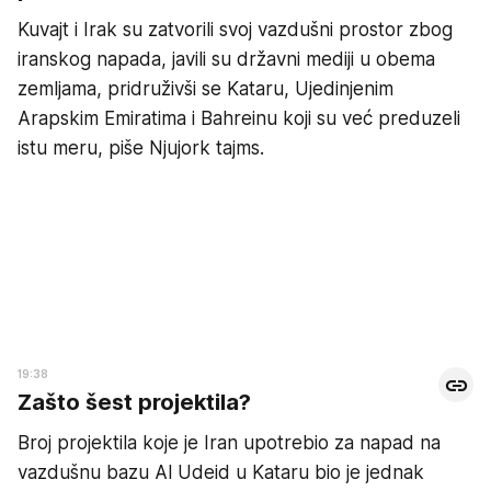
Kuvajt i Irak su zatvorili svoj vazdušni prostor zbog
iranskog napada, javili su državni mediji u obema
zemljama, pridruživši se Kataru, Ujedinjenim
Arapskim Emiratima i Bahreinu koji su već preduzeli
istu meru, piše Njujork tajms.
19:38
Zašto šest projektila?
Broj projektila koje je Iran upotrebio za napad na
vazdušnu bazu Al Udeid u Kataru bio je jednak