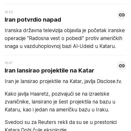
18:52
Iran potvrdio napad
Iranska državna televizija objavila je početak iranske
operacije "Radosna vest o pobedi“ protiv američkih
snaga u vazduhoplovnoj bazi Al-Udeid u Kataru.
18:47
Iran lansirao projektile na Katar
Iran je lansirao projektile na Katar, javlja Disclose.tv.
Kako javlja Haaretz, pozivajući se na izraelske
zvaničnike, lansirano je šest projektila na bazu u
Kataru, kao i jedan na američku bazu u Iraku.
Svedoci su za Reuters rekli da su se u prestonici
Katara Dohi čule eksplozije.