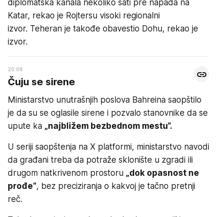
diplomatska kanala nekoliko sati pre napada na
Katar, rekao je Rojtersu visoki regionalni
izvor. Teheran je takođe obavestio Dohu, rekao je
izvor.
20:09
Čuju se sirene
Ministarstvo unutrašnjih poslova Bahreina saopštilo
je da su se oglasile sirene i pozvalo stanovnike da se
upute ka
„najbližem bezbednom mestu“.
U seriji saopštenja na X platformi, ministarstvo navodi
da građani treba da potraže sklonište u zgradi ili
drugom natkrivenom prostoru
„dok opasnost ne
prođe“
, bez preciziranja o kakvoj je tačno pretnji
reč.