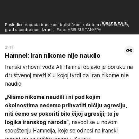
Vidi galeriju
Posledice napada iranskom balističkom raketom na Ramat Gan,
grad u centralnom Izraelu
Foto: ABIR SULTAN/EPA
21:57
Hamnei: Iran nikome nije naudio
Iranski vrhovni vođa Ali Hamnei objavio je poruku na
društvenoj mreži X u kojoj tvrdi da Iran nikome nije
naudio.
„Nismo nikome naudili i ni pod kojim
okolnostima nećemo prihvatiti ničiju agresiju,
niti ćemo se pokoriti bilo čijoj agresiji; to je
logika iranskog naroda“
, navodi se u novom
saopštenju Hamneija, koje se odnosi na iranski
napad na američke snage u Kataru.