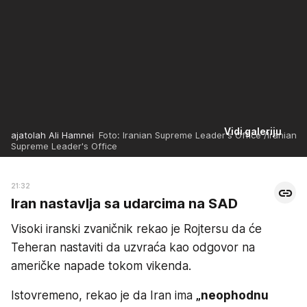
Vidi galeriju
ajatolah Ali Hamnei
Foto: Iranian Supreme Leader's Office /Iranian
Supreme Leader's Office
21:32
Iran nastavlja sa udarcima na SAD
Visoki iranski zvaničnik rekao je Rojtersu da će
Teheran nastaviti da uzvraća kao odgovor na
američke napade tokom vikenda.
Istovremeno, rekao je da Iran ima
„neophodnu