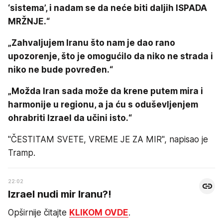
‘sistema’, i nadam se da neće biti daljih ISPADA
MRŽNJE.“
„Zahvaljujem Iranu što nam je dao rano
upozorenje, što je omogućilo da niko ne strada i
niko ne bude povređen.“
„Možda Iran sada može da krene putem mira i
harmonije u regionu, a ja ću s oduševljenjem
ohrabriti Izrael da učini isto.“
"ČESTITAM SVETE, VREME JE ZA MIR", napisao je
Tramp.
22:02
Izrael nudi mir Iranu?!
Opširnije čitajte
KLIKOM OVDE
.