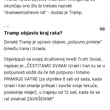
okončaju ono što bi trebalo nazvati
"dvanaestodnevni rat" - dodao je Tramp.
0:15
Tramp objavio kraj rata?
Donald Tramp je upravo objavio „potpuno primirje“
između Irana i Izraela.
Objavljujući na svojoj društvenoj mreži Truth Social,
napisao je: „ČESTITAMO SVIMA! Izrael i Iran su se u
potpunosti složili da će biti potpuno i totalno
PRIMIRJE VATRE (za otprilike 6 sati od sada, kada
Izrael i Iran smanje pritisak i završe svoje tekuće,
poslednje misije!), u trajanju od 12 sati, kada će se
rat smatrati ZAVRŠENIM!“