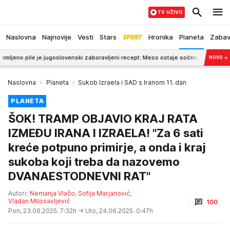
TV UŽIVO
Naslovna
Najnovije
Vesti
Stars
Hronika
Planeta
Zaba
oslovenski zaboravljeni recept: Meso ostaje sočno, a korica zlatna i hrskava
NOVO
→
Naslovna
Planeta
Sukob Izraela i SAD s Iranom 11. dan
PLANETA
ŠOK! TRAMP OBJAVIO KRAJ RATA
IZMEĐU IRANA I IZRAELA! "Za 6 sati
kreće potpuno primirje, a onda i kraj
sukoba koji treba da nazovemo
DVANAESTODNEVNI RAT"
Autori:
Nemanja Vlačo
,
Sofija Marjanović
,
Vladan Milosavljević
100
Pon, 23.06.2025. 7:32h
→ Uto, 24.06.2025. 0:47h