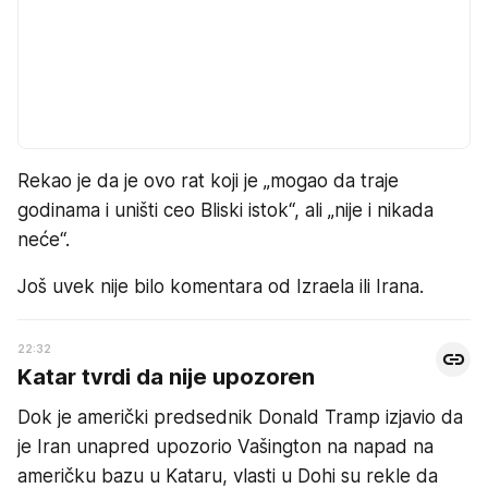
Rekao je da je ovo rat koji je „mogao da traje
godinama i uništi ceo Bliski istok“, ali „nije i nikada
neće“.
Još uvek nije bilo komentara od Izraela ili Irana.
22:32
Katar tvrdi da nije upozoren
Dok je američki predsednik Donald Tramp izjavio da
je Iran unapred upozorio Vašington na napad na
američku bazu u Kataru, vlasti u Dohi su rekle da