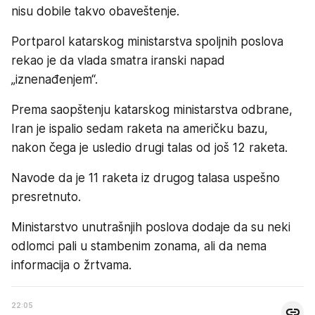
nisu dobile takvo obaveštenje.
Portparol katarskog ministarstva spoljnih poslova
rekao je da vlada smatra iranski napad
„iznenađenjem“.
Prema saopštenju katarskog ministarstva odbrane,
Iran je ispalio sedam raketa na američku bazu,
nakon čega je usledio drugi talas od još 12 raketa.
Navode da je 11 raketa iz drugog talasa uspešno
presretnuto.
Ministarstvo unutrašnjih poslova dodaje da su neki
odlomci pali u stambenim zonama, ali da nema
informacija o žrtvama.
22:05