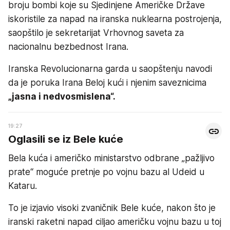
broju bombi koje su Sjedinjene Američke Države
iskoristile za napad na iranska nuklearna postrojenja,
saopštilo je sekretarijat Vrhovnog saveta za
nacionalnu bezbednost Irana.
Iranska Revolucionarna garda u saopštenju navodi
da je poruka Irana Beloj kući i njenim saveznicima
„jasna i nedvosmislena“.
19:27
Oglasili se iz Bele kuće
Bela kuća i američko ministarstvo odbrane „pažljivo
prate“ moguće pretnje po vojnu bazu al Udeid u
Kataru.
To je izjavio visoki zvaničnik Bele kuće, nakon što je
iranski raketni napad ciljao američku vojnu bazu u toj