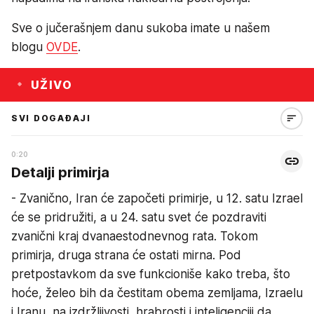
Sve o jučerašnjem danu sukoba imate u našem
blogu
OVDE
.
UŽIVO
SVI DOGAĐAJI
0:20
Detalji primirja
- Zvanično, Iran će započeti primirje, u 12. satu Izrael
će se pridružiti, a u 24. satu svet će pozdraviti
zvanični kraj dvanaestodnevnog rata. Tokom
primirja, druga strana će ostati mirna. Pod
pretpostavkom da sve funkcioniše kako treba, što
hoće, želeo bih da čestitam obema zemljama, Izraelu
i Iranu, na izdržljivosti, hrabrosti i inteligenciji da