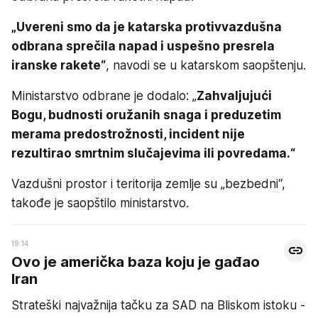
„Uvereni smo da je katarska protivvazdušna
odbrana sprečila napad i uspešno presrela
iranske rakete“
, navodi se u katarskom saopštenju.
Ministarstvo odbrane je dodalo: „
Zahvaljujući
Bogu, budnosti oružanih snaga i preduzetim
merama predostrožnosti, incident nije
rezultirao smrtnim slučajevima ili povredama.“
Vazdušni prostor i teritorija zemlje su „bezbedni“,
takođe je saopštilo ministarstvo.
19:14
Ovo je američka baza koju je gađao
Iran
Strateški najvažnija tačku za SAD na Bliskom istoku -