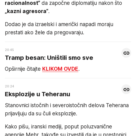
racionalnost“
da započne diplomatiju nakon što
„kazni agresora“
.
Dodao je da izraelski i američki napadi moraju
prestati ako žele da pregovaraju.
20:45
Tramp besan: Uništili smo sve
Opširnije čitajte
KLIKOM OVDE
.
20:24
Eksplozije u Teheranu
Stanovnici istočnih i severoistočnih delova Teherana
prijavljuju da su čuli eksplozije.
Kako pišu, iranski mediji, poput poluzvanične
agencije Mehr, takođe su izvestili da je u prestonici