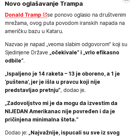
Novo oglašavanje Trampa
Donald Tramp
se ponovo oglasio na društvenim
mrežama, ovog puta povodom iranskih napada na
američku bazu u Kataru.
Nazvao je napad „veoma slabim odgovorom“ koji su
Sjedinjene Države
„očekivale“ i „vrlo efikasno
odbile“
.
„Ispaljeno je 14 raketa – 13 je oboreno, a 1 je
‘puštena’, jer je išla u pravcu koji nije
predstavljao pretnju“
, dodao je.
„Zadovoljstvo mi je da mogu da izvestim da
NIJEDAN Amerikanac nije povređen i da je
pričinjena minimalna šteta.“
Dodao je:
„Najvažnije, ispucali su sve iz svog