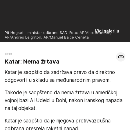
Vidi galeriju
Pit Hegset - ministar odbrane SAD
Foto: AP/Alex Brandon,
AP/Andres Leighton, AP/Manuel Balce Ceneta
19:19
Katar: Nema žrtava
Katar je saopštio da zadržava pravo da direktno
odgovori i u skladu sa međunarodnim pravom.
Takođe je saopšteno da nema žrtava u američkoj
vojnoj bazi Al Udeid u Dohi, nakon iranskog napada
na taj objekat.
Katar je saopštio da je njegova protivvazdušna
odbrana presrela raketni napad.