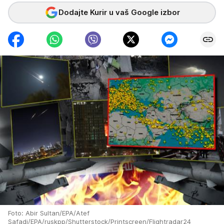
Dodajte Kurir u vaš Google izbor
Foto: Abir Sultan/EPA/Atef
Safadi/EPA/ruskpp/Shutterstock/Printscreen/Flightradar24