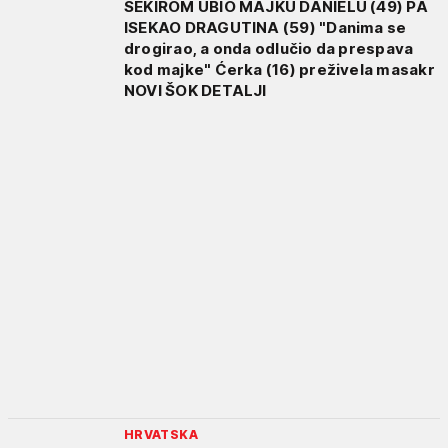
SEKIROM UBIO MAJKU DANIELU (49) PA
ISEKAO DRAGUTINA (59) "Danima se
drogirao, a onda odlučio da prespava
kod majke" Ćerka (16) preživela masakr
NOVI ŠOK DETALJI
HRVATSKA