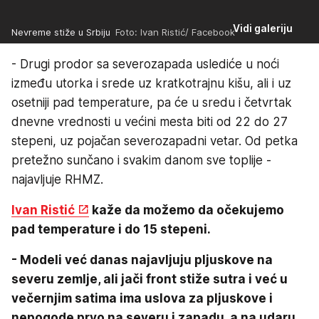
Vidi galeriju
Nevreme stiže u Srbiju
Foto: Ivan Ristić/ Facebook
- Drugi prodor sa severozapada uslediće u noći
između utorka i srede uz kratkotrajnu kišu, ali i uz
osetniji pad temperature, pa će u sredu i četvrtak
dnevne vrednosti u većini mesta biti od 22 do 27
stepeni, uz pojačan severozapadni vetar. Od petka
pretežno sunčano i svakim danom sve toplije -
najavljuje RHMZ.
Ivan Ristić
kaže da možemo da očekujemo
pad temperature i do 15 stepeni.
- Modeli već danas najavljuju pljuskove na
severu zemlje, ali jači front stiže sutra i već u
večernjim satima ima uslova za pljuskove i
nepogode prvo na severu i zapadu, a na udaru