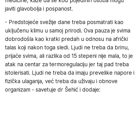
medicine, kaže da se kod pojedinih osoba mogu
javiti glavobolja i pospanost.
- Predstojeće svežije dane treba posmatrati kao
uključenu klimu u samoj prirodi. Ova pauza je svima
dobrodošla kao kratki predah u odnosu na afrički
talas koji nakon toga sledi. Ljudi ne treba da brinu,
prijaće svima, ali razlika od 15 stepeni nije mala, to je
atak na centar za termoregulaciju jer taj pad treba
istolerisati. Ljudi ne treba da imaju prevelike napore i
fizička ulaganja, već treba da uživaju i obnove
organizam - savetuje dr Šehić i dodaje: