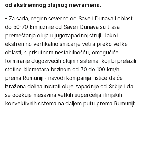
od ekstremnog olujnog nevremena.
- Za sada, region severno od Save i Dunava i oblast
do 50-70 km južnije od Save i Dunava su trasa
premeštanja oluja u jugozapadnoj struji. Jako i
ekstremno vertikalno smicanje vetra preko velike
oblasti, s prisutnom nestabilnošću, omogućiće
formiranje dugoživećih olujnih sistema, koji bi prelazili
stotine kilometara brzinom od 70 do 100 km/h
prema Rumuniji - navodi kompanija i ističe da će
izražena dolina inicirati oluje zapadnije od Srbije i da
se očekuje mešavina velikih superćelija i linijskih
konvektivnih sistema na daljem putu prema Rumuniji: