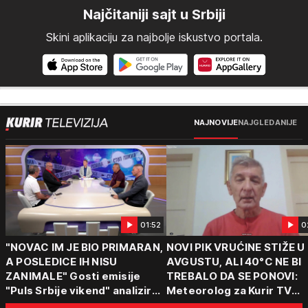
Najčitaniji sajt u Srbiji
Skini aplikaciju za najbolje iskustvo portala.
NAJNOVIJE
NAJGLEDANIJE
01:52
0
"NOVAC IM JE BIO PRIMARAN,
NOVI PIK VRUĆINE STIŽE U
A POSLEDICE IH NISU
AVGUSTU, ALI 40°C NE BI
ZANIMALE" Gosti emisije
TREBALO DA SE PONOVI:
"Puls Srbije vikend" analizirali
Meteorolog za Kurir TV
slučajeve koji su potresli
objasnio šta nas čeka: "Š