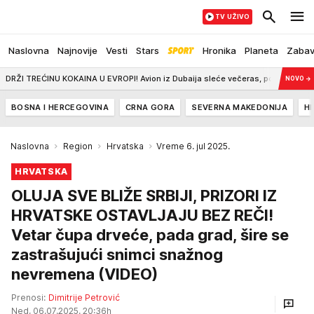
TV UŽIVO
Naslovna
Najnovije
Vesti
Stars
Hronika
Planeta
Zaba
KOKAINA U EVROPI! Avion iz Dubaija sleće večeras, policiji mora da pomaže 
NOVO
→
BOSNA I HERCEGOVINA
CRNA GORA
SEVERNA MAKEDONIJA
H
Naslovna
Region
Hrvatska
Vreme 6. jul 2025.
HRVATSKA
OLUJA SVE BLIŽE SRBIJI, PRIZORI IZ
HRVATSKE OSTAVLJAJU BEZ REČI!
Vetar čupa drveće, pada grad, šire se
zastrašujući snimci snažnog
nevremena (VIDEO)
Prenosi:
Dimitrije Petrović
Ned, 06.07.2025. 20:36h