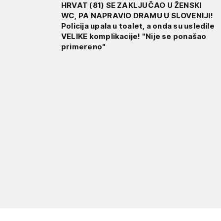
HRVAT (81) SE ZAKLJUČAO U ŽENSKI
WC, PA NAPRAVIO DRAMU U SLOVENIJI!
Policija upala u toalet, a onda su usledile
VELIKE komplikacije! "Nije se ponašao
primereno"