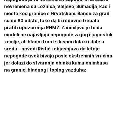
nevremena su Loznica, Valjevo, Šumadija, kao i
mesta kod granice s Hrvatskom. Šanse za grad
su do 80 odsto, tako da bi redovno trebalo
pratiti upozorenja RHMZ. Zanimljivo je to da
modeli ne najavljuju nepogode za jug i jugoistok
zemlje, ali hladni front s kišom dolazi i dole u
sredu - navodi Ristić i objašnjava da letnje
nepogode uvek bivaju posle ekstremnih vrućina
jer dolazi do stvaranja oblaka kumulonimbusa
na granici hladnog i toplog vazduha: