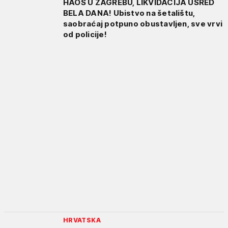
HAOS U ZAGREBU, LIKVIDACIJA USRED
BELA DANA! Ubistvo na šetalištu,
saobraćaj potpuno obustavljen, sve vrvi
od policije!
HRVATSKA