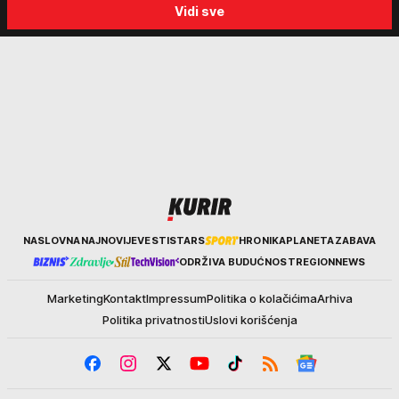
Vidi sve
Srbiju: Zločin se ne isplati
za ozbiljne padavine su ma
Kurir
NASLOVNA
NAJNOVIJE
VESTI
STARS
HRONIKA
PLANETA
ZABAVA
ODRŽIVA BUDUĆNOST
REGION
NEWS
Marketing
Kontakt
Impressum
Politika o kolačićima
Arhiva
Politika privatnosti
Uslovi korišćenja