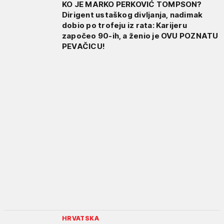
KO JE MARKO PERKOVIĆ TOMPSON?
Dirigent ustaškog divljanja, nadimak
dobio po trofeju iz rata: Karijeru
započeo 90-ih, a ženio je OVU POZNATU
PEVAČICU!
HRVATSKA