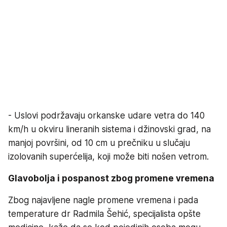
- Uslovi podržavaju orkanske udare vetra do 140
km/h u okviru lineranih sistema i džinovski grad, na
manjoj površini, od 10 cm u prečniku u slučaju
izolovanih superćelija, koji može biti nošen vetrom.
Glavobolja i pospanost zbog promene vremena
Zbog najavljene nagle promene vremena i pada
temperature dr Radmila Šehić, specijalista opšte