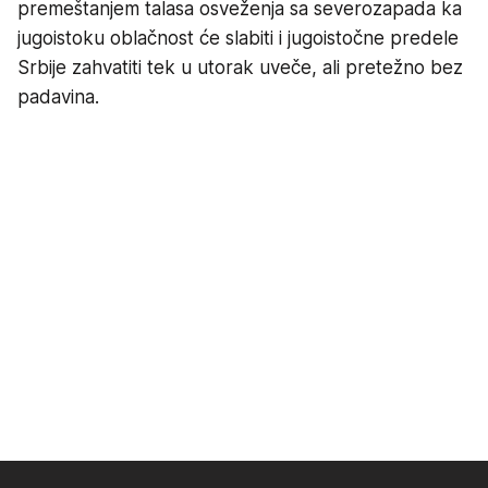
premeštanjem talasa osveženja sa severozapada ka
jugoistoku oblačnost će slabiti i jugoistočne predele
Srbije zahvatiti tek u utorak uveče, ali pretežno bez
padavina.