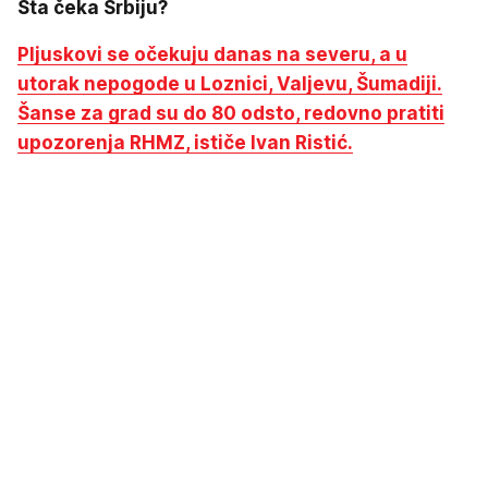
Šta čeka Srbiju?
Pljuskovi se očekuju danas na severu, a u
utorak nepogode u Loznici, Valjevu, Šumadiji.
Šanse za grad su do 80 odsto, redovno pratiti
upozorenja RHMZ, ističe Ivan Ristić.