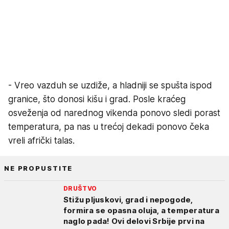
- Vreo vazduh se uzdiže, a hladniji se spušta ispod
granice, što donosi kišu i grad. Posle kraćeg
osveženja od narednog vikenda ponovo sledi porast
temperatura, pa nas u trećoj dekadi ponovo čeka
vreli afrički talas.
NE PROPUSTITE
DRUŠTVO
Stižu pljuskovi, grad i nepogode,
formira se opasna oluja, a temperatura
naglo pada! Ovi delovi Srbije prvi na