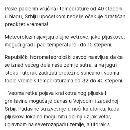
Posle paklenih vrućina i temperature od 40 stepeni
u hladu, Srbiju upočetkom nedelje očekuje drastičan
preokret vremena!
Meteorolozi najavljuju olujne vetrove, jake pljuskove,
mogući grad i pad temperature i do 15 stepeni.
Republički hidrometeorološki zavod najavljuje da će
se iznad većeg dela naše zemlje sutra, a na jugu i
istoku i utorak zadržati pretežno sunčano i veoma
toplo vreme s temperaturama od 32 do 40 stepeni.
- Veoma retka pojava kratkotrajnog pljuska i
grmljavine moguća je danas u Vojvodini i zapadnoj
Srbiji. Padavine su izvesnije u noći ka utorku, kada
pljuskovi lokalno mogu biti i obilniji uz jak vetar,
uglavnom na severozapadu zemlje, a utorak s