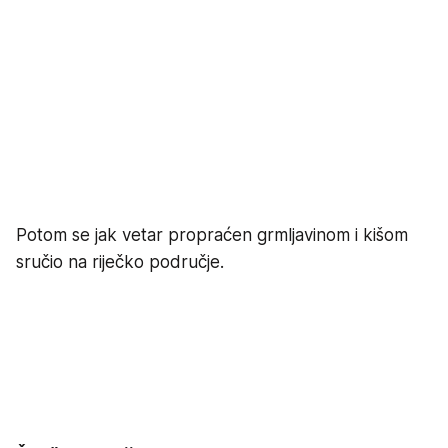
Potom se jak vetar propraćen grmljavinom i kišom
sručio na riječko područje.