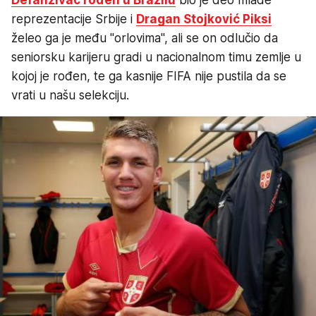
reprezentacije Srbije i
Dragan Stojković Piksi
želeo ga je među "orlovima", ali se on odlučio da
seniorsku karijeru gradi u nacionalnom timu zemlje u
kojoj je rođen, te ga kasnije FIFA nije pustila da se
vrati u našu selekciju.