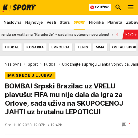
TV UŽIVO
Naslovna
Najnovije
Vesti
Stars
Hronika
Planeta
Zaba
atila na "Karađorđe" - sada ima potpuno novu ulogu!
4:05
ZELENAŠENJEM UZ
NOVO
→
FUDBAL
KOŠARKA
EVROLIGA
TENIS
MMA
OSTALI SPOR
Naslovna
Sport
Fudbal
Upoznajte suprugu Lijanka Vojnovića, Jas
IMA SREĆE U LJUBAVI
BOMBA! Srpski Brazilac uz VRELU
plavušu: FIFA mu nije dala da igra za
Orlove, sada uživa na SKUPOCENOJ
JAHTI uz brutalnu LEPOTICU!
1
Sre, 11.10.2023. 12:37h
→ 12:42h