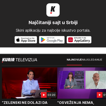
Najčitaniji sajt u Srbiji
Skini aplikaciju za najbolje iskustvo portala.
NAJNOVIJE
NAJGLEDANIJE
03:20
0
"ZELENSKI NE DOLAZI DA
"OSVEŽENJA NEMA,