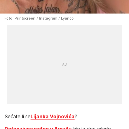
Foto: Printscreen / Instagram / Lyanco
Sećate li se
Lijanka Vojnovića
?
Defanzivac rođen u Brazilu
bio je deo mlade