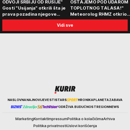
ODVOJI SRBIJU OD RUSIJE"
OSTAJEMO POD UDAROM
Gosti "Usijanja" otkrili šta je
TOPLOTNOG TALASA!"
prava pozadina njegove
Meteorolog RHMZ otkrio
posete Beogradu
kakvo vreme nas čeka do
Vidi sve
kraja avgusta
Kurir
NASLOVNA
NAJNOVIJE
VESTI
STARS
HRONIKA
PLANETA
ZABAVA
ODRŽIVA BUDUĆNOST
REGION
NEWS
Marketing
Kontakt
Impressum
Politika o kolačićima
Arhiva
Politika privatnosti
Uslovi korišćenja