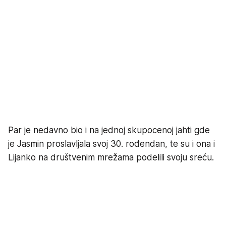
Par je nedavno bio i na jednoj skupocenoj jahti gde
je Jasmin proslavljala svoj 30. rođendan, te su i ona i
Lijanko na društvenim mrežama podelili svoju sreću.