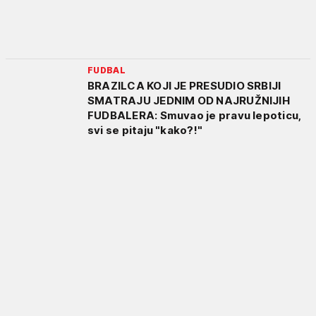
FUDBAL
BRAZILCA KOJI JE PRESUDIO SRBIJI
SMATRAJU JEDNIM OD NAJRUŽNIJIH
FUDBALERA: Smuvao je pravu lepoticu,
svi se pitaju "kako?!"