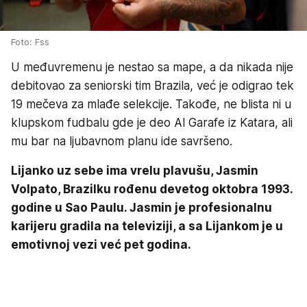
Foto: Fss
U međuvremenu je nestao sa mape, a da nikada nije
debitovao za seniorski tim Brazila, već je odigrao tek
19 mečeva za mlađe selekcije. Takođe, ne blista ni u
klupskom fudbalu gde je deo Al Garafe iz Katara, ali
mu bar na ljubavnom planu ide savršeno.
Lijanko uz sebe ima vrelu plavušu, Jasmin
Volpato, Brazilku rođenu devetog oktobra 1993.
godine u Sao Paulu. Jasmin je profesionalnu
karijeru gradila na televiziji, a sa Lijankom je u
emotivnoj vezi već pet godina.