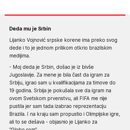
Deda mu je Srbin
Lijanko Vojnović srpske korene ima preko svog
dede i to je jednom prilikom otkrio brazilskim
medijima.
- Moj deda je Srbin, došao je iz bivše
Jugoslavije. Za mene je bila čast da igram za
Srbiju, igrao sam u kvalifikacijama za timove do
19 godina. Srbija je pokušala sve da igram na
ovom Svetskom prvenstvu, ali FIFA me nije
pustila jer sam tada izabrao reprezentaciju
Brazila. I na kraju sam propustio i Olimpijske igre,
ali to se dešava - objasnio je Lijanko za
“Globo.com”.