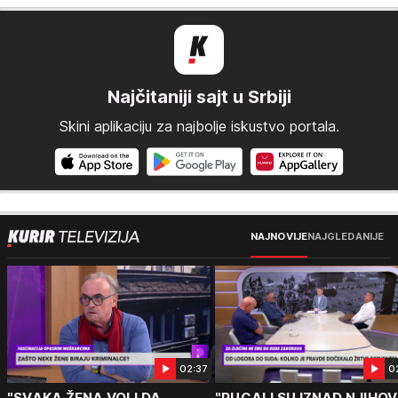
Najčitaniji sajt u Srbiji
Skini aplikaciju za najbolje iskustvo portala.
NAJNOVIJE
NAJGLEDANIJE
02:37
0
"SVAKA ŽENA VOLI DA
"PUCALI SU IZNAD NJIHOV