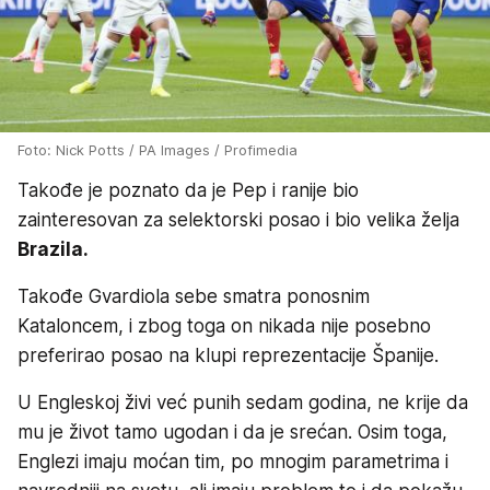
Foto: Nick Potts / PA Images / Profimedia
Takođe je poznato da je Pep i ranije bio
zainteresovan za selektorski posao i bio velika želja
Brazila.
Takođe Gvardiola sebe smatra ponosnim
Kataloncem, i zbog toga on nikada nije posebno
preferirao posao na klupi reprezentacije Španije.
U Engleskoj živi već punih sedam godina, ne krije da
mu je život tamo ugodan i da je srećan. Osim toga,
Englezi imaju moćan tim, po mnogim parametrima i