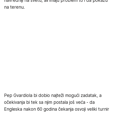
navredniji na svetu, ali imaju problem to i da pokažu
na terenu.
Pep Gvardiola bi dobio najteži mogući zadatak, a
očekivanja bi tek sa njim postala još veća - da
Engleska nakon 60 godina čekanja osvoji veliki turnir