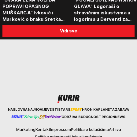
POPRAVI OPASNOG
GLAVA" Logoraši o
MUŠKARCA" Ivković i
stravičnim iskustvima u
Marković o braku Sretka
logorima u Derventi za
Kalinića i fenomenu žena koje
emisiju "Puls Srbije vikend
Vidi sve
biraju kriminalce: "Neće sa
"Tada je počela velika
nekim ko nema para"
tortura..."
Kurir
NASLOVNA
NAJNOVIJE
VESTI
STARS
HRONIKA
PLANETA
ZABAVA
ODRŽIVA BUDUĆNOST
REGION
NEWS
Marketing
Kontakt
Impressum
Politika o kolačićima
Arhiva
Politika privatnosti
Uslovi korišćenja