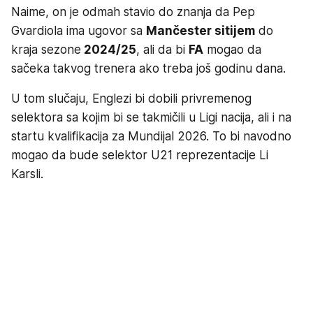
Naime, on je odmah stavio do znanja da Pep
Gvardiola ima ugovor sa
Mančester sitijem
do
kraja sezone
2024/25
, ali da bi
FA
mogao da
sačeka takvog trenera ako treba još godinu dana.
U tom slučaju, Englezi bi dobili privremenog
selektora sa kojim bi se takmičili u Ligi nacija, ali i na
startu kvalifikacija za Mundijal 2026. To bi navodno
mogao da bude selektor U21 reprezentacije Li
Karsli.