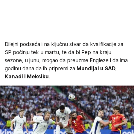
Dilejni podseća i na ključnu stvar da kvalifikacije za
SP počinju tek u martu, te da bi Pep na kraju
sezone, u junu, mogao da preuzme Engleze i da ima
godinu dana da ih pripremi za
Mundijal u SAD,
Kanadi i Meksiku
.