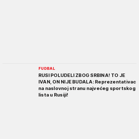
FUDBAL
RUSI POLUDELI ZBOG SRBINA! TO JE
IVAN, ON NIJE BUDALA: Reprezentativac
na naslovnoj stranu najvećeg sportskog
lista u Rusiji!