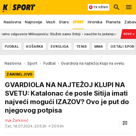
TV UŽIVO
Naslovna
Najnovije
Vesti
Stars
Hronika
Planeta
Zaba
rio Milivojeviću: Služim samo Srbiji - naučite to jedanput!
12:05
Dr Laza
NOVO
→
FUDBAL
KOŠARKA
EVROLIGA
TENIS
MMA
OSTALI SPOR
Naslovna
Sport
Fudbal
Gvardiola na najtežoj klupi na svetu
ZANIMLJIVO
GVARDIOLA NA NAJTEŽOJ KLUPI NA
SVETU: Katalonac će posle Sitija imati
najveći mogući IZAZOV? Ovo je put do
njegovog potpisa
Vuk Žarković
Čet, 18.07.2024. 20:53h
→ 20:54h