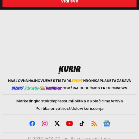
Vidi sve
anticivilizacijska poruka"
kakva je situacija sa vodo
Kurir
NASLOVNA
NAJNOVIJE
VESTI
STARS
HRONIKA
PLANETA
ZABAVA
ODRŽIVA BUDUĆNOST
REGION
NEWS
Marketing
Kontakt
Impressum
Politika o kolačićima
Arhiva
Politika privatnosti
Uslovi korišćenja
© 2026. MONDO, Inc. Sva prava zadržana.