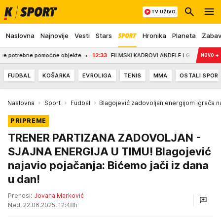
TV UŽIVO
Naslovna
Najnovije
Vesti
Stars
Hronika
Planeta
Zaba
otrebne pomoćne objekte
12:33
FILMSKI KADROVI ANĐELE I GASTOZA Ljubavni par
NOVO
→
FUDBAL
KOŠARKA
EVROLIGA
TENIS
MMA
OSTALI SPOR
Naslovna
Sport
Fudbal
Blagojević zadovoljan energijom igrača n
PRIPREME
TRENER PARTIZANA ZADOVOLJAN -
SJAJNA ENERGIJA U TIMU! Blagojević
najavio pojačanja: Bićemo jači iz dana
u dan!
Prenosi:
Jovana Marković
Ned, 22.06.2025. 12:48h