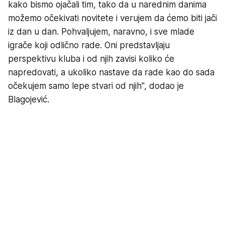
kako bismo ojačali tim, tako da u narednim danima
možemo očekivati novitete i verujem da ćemo biti jači
iz dan u dan. Pohvaljujem, naravno, i sve mlade
igrače koji odlično rade. Oni predstavljaju
perspektivu kluba i od njih zavisi koliko će
napredovati, a ukoliko nastave da rade kao do sada
očekujem samo lepe stvari od njih", dodao je
Blagojević.