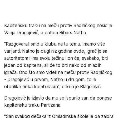
Kapitensku traku na meču protiv Radničkog nosio je
Vanja Dragojević, a potom Bibars Natho.
"Razgovarali smo u klubu na tu temu, imamo više
varijanti. Natho je dugi niz godina ovde, igrač je sa
autoritetom i ima svoju težinu i on će, svakako, biti
jedan od kapitena, ali će to biti neko od mlađih
igrača. Ono što smo videli na meču protiv Radničkog
- Dragojević u prvom, Natho u drugom, to je
otprilike neka kombinacija", otkrio je Blagojević.
Dragojević je izjavio da mu se ispunio san da ponese
kapitensku traku Partizana.
"San svakog dečaka iz Omladinske škole je da zaigra