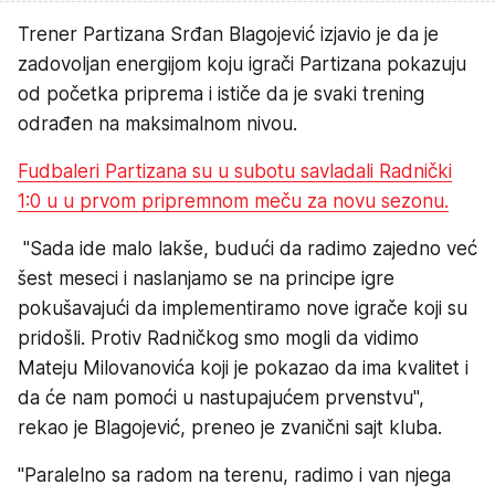
Trener Partizana Srđan Blagojević izjavio je da je
zadovoljan energijom koju igrači Partizana pokazuju
od početka priprema i ističe da je svaki trening
odrađen na maksimalnom nivou.
Fudbaleri Partizana su u subotu savladali Radnički
1:0 u u prvom pripremnom meču za novu sezonu.
"Sada ide malo lakše, budući da radimo zajedno već
šest meseci i naslanjamo se na principe igre
pokušavajući da implementiramo nove igrače koji su
pridošli. Protiv Radničkog smo mogli da vidimo
Mateju Milovanovića koji je pokazao da ima kvalitet i
da će nam pomoći u nastupajućem prvenstvu",
rekao je Blagojević, preneo je zvanični sajt kluba.
"Paralelno sa radom na terenu, radimo i van njega