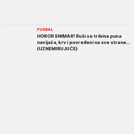
FUDBAL
HOROR SNIMAK! Ruši se tribina puna
navijača, krv i povređeni na sve strane...
(UZNEMIRUJUĆE)