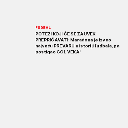
FUDBAL
POTEZI KOJI ĆE SE ZAUVEK
PREPRIČAVATI: Maradona je izveo
najveću PREVARU u istoriji fudbala, pa
postigao GOL VEKA!