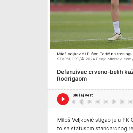
Miloš Veljković i Dušan Tadić na treningu
STARSPORT/© 2024 Pedja Milosavljevic
Defanzivac crveno-belih kaž
Rodrigaom
Slušaj vest
Miloš Veljković stigao je u FK
to sa statusom standardnog rep