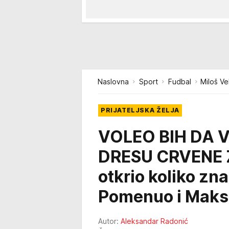
Naslovna
Sport
Fudbal
Miloš V
PRIJATELJSKA ŽELJA
VOLEO BIH DA 
DRESU CRVENE Z
otkrio koliko zn
Pomenuo i Maks
Autor:
Aleksandar Radonić