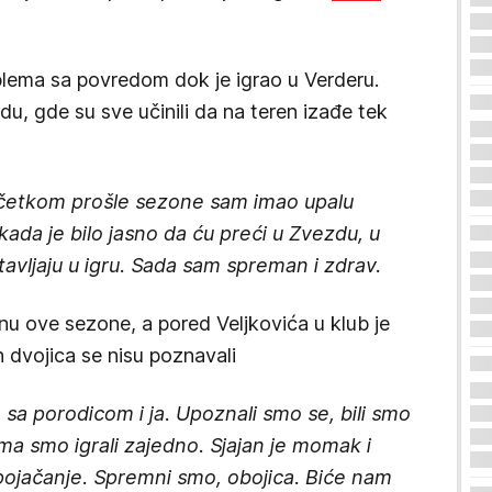
blema sa povredom dok je igrao u Verderu.
u, gde su sve učinili da na teren izađe tek
 Početkom prošle sezone sam imao upalu
e kada je bilo jasno da ću preći u Zvezdu, u
tavljaju u igru. Sada sam spreman i zdrav.
nu ove sezone, a pored Veljkovića u klub je
ih dvojica se nisu poznavali
n sa porodicom i ja. Upoznali smo se, bili smo
ma smo igrali zajedno. Sjajan je momak i
 pojačanje. Spremni smo, obojica. Biće nam