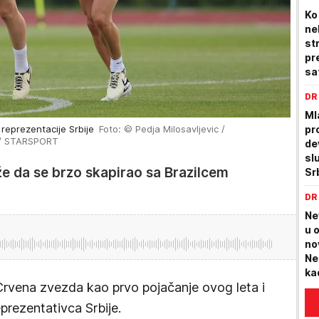
Ko
ne
st
pr
sa
jo
DR
Ml
 reprezentacije Srbije
Foto: © Pedja Milosavljevic /
pr
 / STARSPORT
de
slu
e da se brzo skapirao sa Brazilcem
Srb
Do
DR
že
Ne
u 
no
Ne
ka
 Crvena zvezda kao prvo pojačanje ovog leta i
te
pr
rezentativca Srbije.