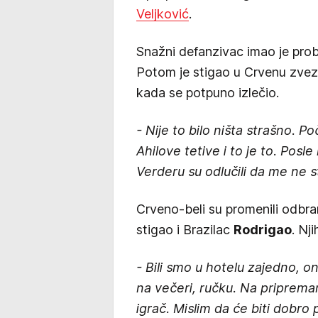
Veljković
.
Snažni defanzivac imao je pro
Potom je stigao u Crvenu zvezd
kada se potpuno izlečio.
- Nije to bilo ništa strašno.
Ahilove tetive i to je to. Posl
Verderu su odlučili da me ne s
Crveno-beli su promenili odbra
stigao i Brazilac
Rodrigao
. Nj
- Bili smo u hotelu zajedno, o
na večeri, ručku. Na priprema
igrač. Mislim da će biti dobro