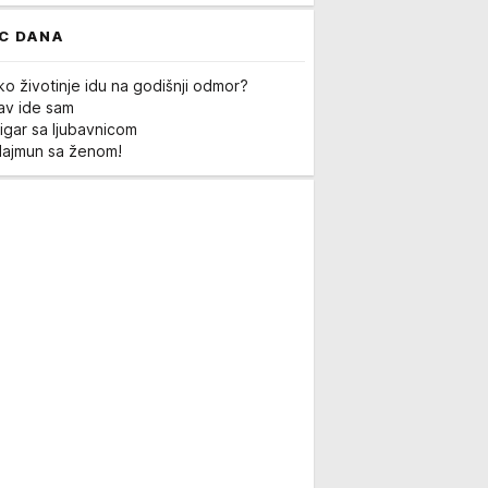
C DANA
ko životinje idu na godišnji odmor?
Lav ide sam
igar sa ljubavnicom
Majmun sa ženom!