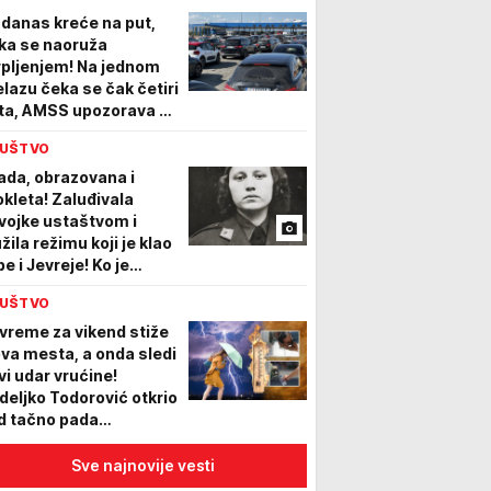
 danas kreće na put,
ka se naoruža
rpljenjem! Na jednom
elazu čeka se čak četiri
ta, AMSS upozorava na
š jedan problem
UŠTVO
ada, obrazovana i
okleta! Zaluđivala
vojke ustaštvom i
žila režimu koji je klao
e i Jevreje! Ko je
lores, najjezivije
UŠTVO
nsko lice NDH?!
vreme za vikend stiže
ova mesta, a onda sledi
vi udar vrućine!
deljko Todorović otkrio
d tačno pada
mperatura - Detaljna
ognoza do kraja leta
Sve najnovije vesti