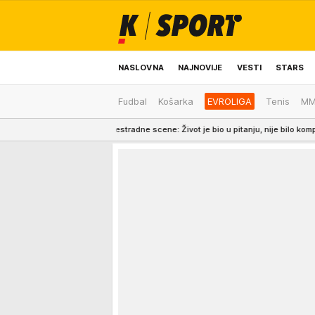
NASLOVNA
NAJNOVIJE
VESTI
STARS
Fudbal
Košarka
EVROLIGA
Tenis
M
ODRŽIVA BUDUĆNOST
REGION
NEWS
sa estradne scene: Život je bio u pitanju, nije bilo kompromisa...
6:56
BU