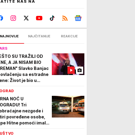
ATITE NAS NA
NAJNOVIJE
NAJČITANIJE
REAKCIJE
ARS
EŠTO SU TRAŽILI OD
NE, A JA NISAM BIO
REMAN" Slavko Banjac
povlačenju sa estradne
ene: Život je bio u
anju, nije bilo
OGRAD
mpromisa...
RNA NOĆ U
OGRADU! Tri
obraćajne nezgode i
tiri povređene osobe,
ipe Hitne pomoći imale
ne ruke posla
UŠTVO