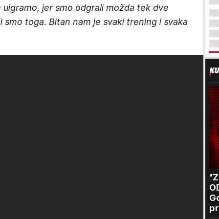
uigramo, jer smo odgrali možda tek dve
 smo toga. Bitan nam je svaki trening i svaka
"
O
Go
pr
B