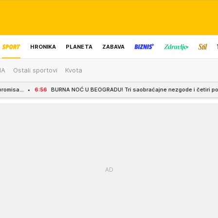
HRONIKA
PLANETA
ZABAVA
MA
Ostali sportovi
Kvota
IZBOR UREDNIKA
RNA NOĆ U BEOGRADU! Tri saobraćajne nezgode i četiri povređene osobe, ekipe 