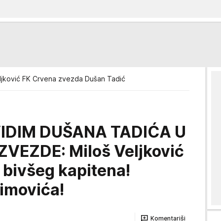
eljković FK Crvena zvezda Dušan Tadić
VIDIM DUŠANA TADIĆA U
VEZDE: Miloš Veljković
a bivšeg kapitena!
imovića!
Komentariši