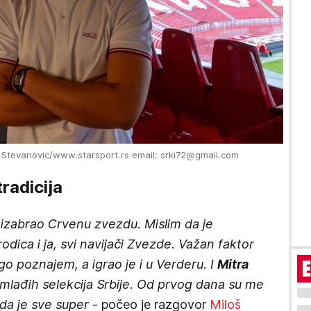
n Stevanovic/www.starsport.rs email: srki72@gmail.com
radicija
 izabrao Crvenu zvezdu. Mislim da je
odica i ja, svi navijači Zvezde. Važan faktor
go poznajem, a igrao je i u Verderu. I
Mitra
mlađih selekcija Srbije. Od prvog dana su me
 da je sve super
- počeo je razgovor
Miloš