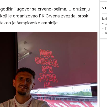
VI
ogodišnji ugovor sa crveno-belima. U druženju
 koji je organizovao FK Crvena zvezda, srpski
Ka
stakao je šampionske ambicije.
- 
- T
- 