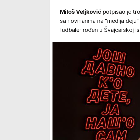
Miloš Veljković
potpisao je tr
sa novinarima na "medija deju"
fudbaler rođen u Švajcarskoj i