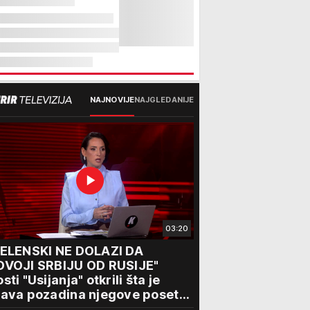
NAJNOVIJE
NAJGLEDANIJE
03:20
ZELENSKI NE DOLAZI DA
DVOJI SRBIJU OD RUSIJE"
sti "Usijanja" otkrili šta je
ava pozadina njegove posete
eogradu