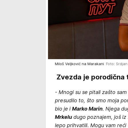
Miloš Veljković na Marakani
Foto: Srdja
Zvezda je porodična t
- Mnogi su se pitali zašto sam
presudilo to, što smo moja por
bio je i
Marko Marin
. Njega du
Mrkelu
dugo poznajem, još iz 
lepo prihvatili. Mogu vam reći