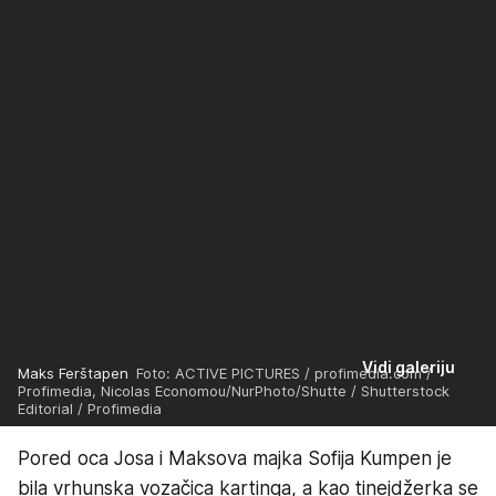
Vidi galeriju
Maks Ferštapen
Foto: ACTIVE PICTURES / profimedia.com /
Profimedia, Nicolas Economou/NurPhoto/Shutte / Shutterstock
Editorial / Profimedia
Pored oca Josa i Maksova majka Sofija Kumpen je
bila vrhunska vozačica kartinga, a kao tinejdžerka se