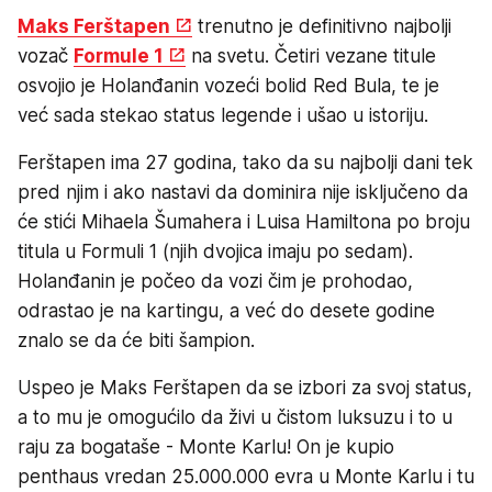
Maks Ferštapen
trenutno je definitivno najbolji
vozač
Formule 1
na svetu. Četiri vezane titule
osvojio je Holanđanin vozeći bolid Red Bula, te je
već sada stekao status legende i ušao u istoriju.
Ferštapen ima 27 godina, tako da su najbolji dani tek
pred njim i ako nastavi da dominira nije isključeno da
će stići Mihaela Šumahera i Luisa Hamiltona po broju
titula u Formuli 1 (njih dvojica imaju po sedam).
Holanđanin je počeo da vozi čim je prohodao,
odrastao je na kartingu, a već do desete godine
znalo se da će biti šampion.
Uspeo je Maks Ferštapen da se izbori za svoj status,
a to mu je omogućilo da živi u čistom luksuzu i to u
raju za bogataše - Monte Karlu! On je kupio
penthaus vredan 25.000.000 evra u Monte Karlu i tu