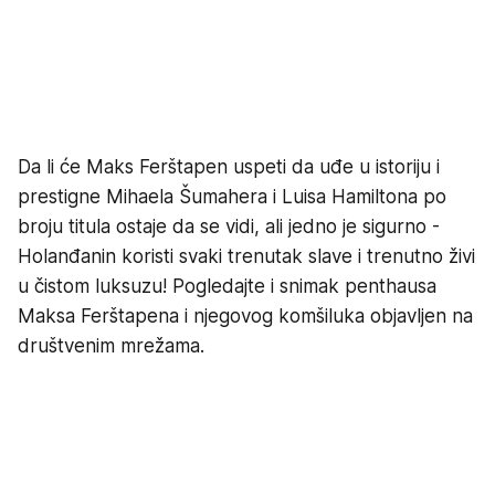
Da li će Maks Ferštapen uspeti da uđe u istoriju i
prestigne Mihaela Šumahera i Luisa Hamiltona po
broju titula ostaje da se vidi, ali jedno je sigurno -
Holanđanin koristi svaki trenutak slave i trenutno živi
u čistom luksuzu! Pogledajte i snimak penthausa
Maksa Ferštapena i njegovog komšiluka objavljen na
društvenim mrežama.