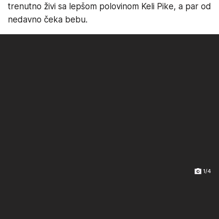
trenutno živi sa lepšom polovinom Keli Pike, a par od
nedavno čeka bebu.
1/4