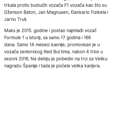
trkala protiv budućih vozača F1 vozača kao što su
Dženson Baton, Jan Magnusen, Đankarlo Fizikela i
Jarno Truli.
Maks je 2015. godine i postao najmlađi vozač
Formule 1 u istoriji, sa samo 17 godina i 166
dana. Samo 14 meseci kasnije, promovisan je u
vozača seniorskog Red Bul tima, nakon 4 trke u
sezoni 2016. Na debiju je pobedio na trci za Veliku
nagradu Španije i tada je počela velika karijera.