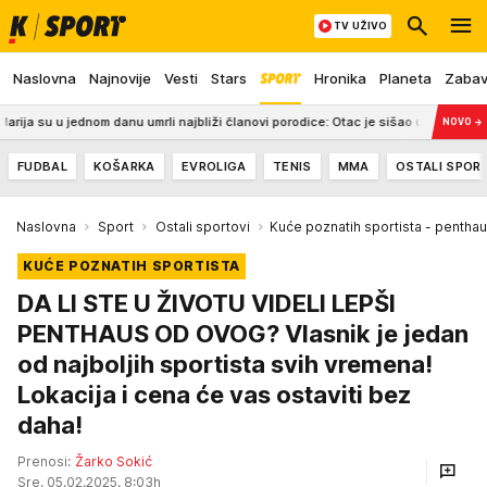
TV UŽIVO
Naslovna
Najnovije
Vesti
Stars
Hronika
Planeta
Zaba
u jednom danu umrli najbliži članovi porodice: Otac je sišao u podrum i nije se vratio
NOVO
→
FUDBAL
KOŠARKA
EVROLIGA
TENIS
MMA
OSTALI SPOR
Naslovna
Sport
Ostali sportovi
Kuće poznatih sportista - penth
KUĆE POZNATIH SPORTISTA
DA LI STE U ŽIVOTU VIDELI LEPŠI
PENTHAUS OD OVOG? Vlasnik je jedan
od najboljih sportista svih vremena!
Lokacija i cena će vas ostaviti bez
daha!
Prenosi:
Žarko Sokić
Sre, 05.02.2025. 8:03h