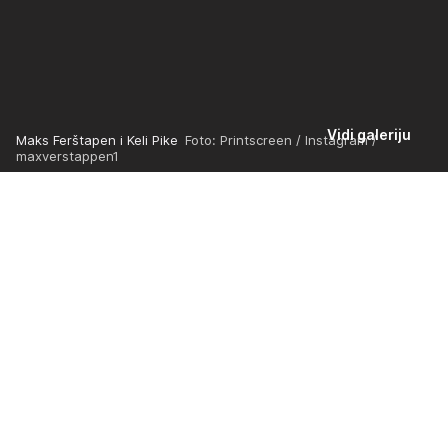
Vidi galeriju
Maks Ferštapen i Keli Pike
Foto: Printscreen / Instagram /
maxverstappen1