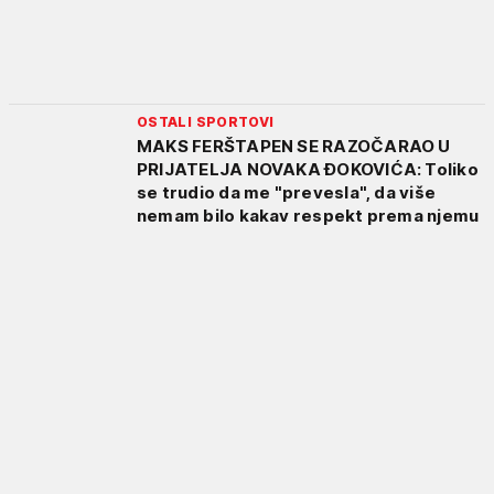
OSTALI SPORTOVI
MAKS FERŠTAPEN SE RAZOČARAO U
PRIJATELJA NOVAKA ĐOKOVIĆA: Toliko
se trudio da me "prevesla", da više
nemam bilo kakav respekt prema njemu