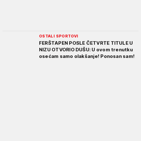
OSTALI SPORTOVI
FERŠTAPEN POSLE ČETVRTE TITULE U
NIZU OTVORIO DUŠU: U ovom trenutku
osećam samo olakšanje! Ponosan sam!