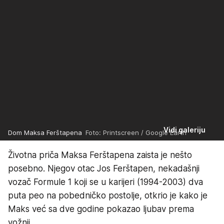
Vidi galeriju
Dom Maksa Ferštapena
Foto: Printscreen / Google Earth
Životna priča Maksa Ferštapena zaista je nešto
posebno. Njegov otac Jos Ferštapen, nekadašnji
vozač Formule 1 koji se u karijeri (1994-2003) dva
puta peo na pobedničko postolje, otkrio je kako je
Maks već sa dve godine pokazao ljubav prema
vožnji.