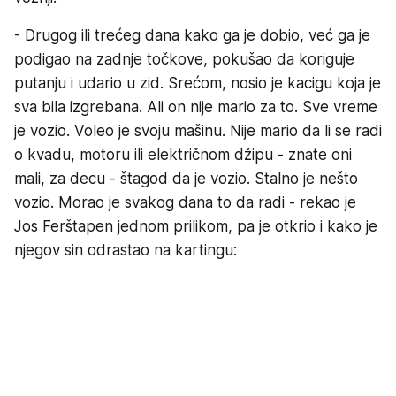
- Drugog ili trećeg dana kako ga je dobio, već ga je
podigao na zadnje točkove, pokušao da koriguje
putanju i udario u zid. Srećom, nosio je kacigu koja je
sva bila izgrebana. Ali on nije mario za to. Sve vreme
je vozio. Voleo je svoju mašinu. Nije mario da li se radi
o kvadu, motoru ili električnom džipu - znate oni
mali, za decu - štagod da je vozio. Stalno je nešto
vozio. Morao je svakog dana to da radi - rekao je
Jos Ferštapen jednom prilikom, pa je otkrio i kako je
njegov sin odrastao na kartingu: