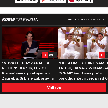
NAJNOVIJE
NAJGLEDANIJE
03:15
0
"NOVA OLUJA" ZAPALILA
"OD SEDME GODINE SAM 
REGION! Drecun, Lukić i
TRUBU, DANAS SVIRAM S
Borovčanin o pretnjama iz
OCEM!" Emotivna priča
Zagreba: Srbi ne zaboravljaju
porodice Zećirović pred 6
progon
Sabor trubača u Guči
Vidi sve