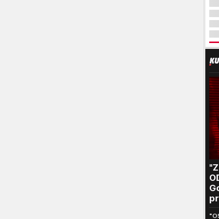
"
O
Go
pr
B
"O