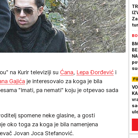
TR
IZ
Za
tu
BO
BM
BE
NA
po
su
u" na Kurir televiziji su
Ćana
,
Lepa Đorđević
i
F
ana Gajića
je interesovalo za koga je bila
VO
esama "Imati, pa nemati" koju je otpevao sada
KA
vr
sa
ul
voditelj spomene neke glasine, a gosti
anje oko toga za koga je bila namenjena
evač Jovan Joca Stefanović.