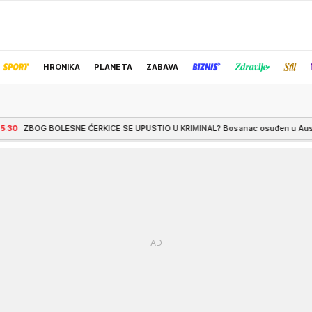
HRONIKA
PLANETA
ZABAVA
IZBOR UREDNIKA
NE ĆERKICE SE UPUSTIO U KRIMINAL? Bosanac osuđen u Austriji zbog serije prov