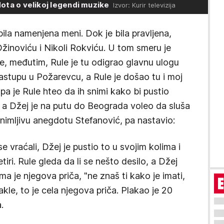
ota o velikoj legendi muzike
Izvor: Kurir televizija
bila namenjena meni. Dok je bila pravljena,
Džinoviću i Nikoli Rokviću. U tom smeru je
e, međutim, Rule je tu odigrao glavnu ulogu
nastupu u Požarevcu, a Rule je došao tu i moj
a je Rule hteo da ih snimi kako bi pustio
u, a Džej je na putu do Beograda voleo da sluša
nimljivu anegdotu Stefanović, pa nastavio:
e vraćali, Džej je pustio to u svojim kolima i
ri. Rule gleda da li se nešto desilo, a Džej
ma je njegova priča, "ne znaš ti kako je imati,
dakle, to je cela njegova priča. Plakao je 20
.