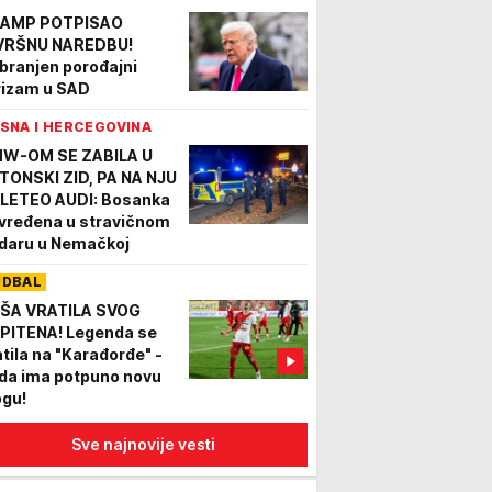
AMP POTPISAO
VRŠNU NAREDBU!
branjen porođajni
rizam u SAD
SNA I HERCEGOVINA
W-OM SE ZABILA U
TONSKI ZID, PA NA NJU
LETEO AUDI: Bosanka
vređena u stravičnom
daru u Nemačkoj
UDBAL
ŠA VRATILA SVOG
PITENA! Legenda se
atila na "Karađorđe" -
da ima potpuno novu
ogu!
Sve najnovije vesti