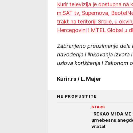
Kurir televizija je dostupna na
m:SAT tv, Supernova, BeotelNet
trakt na teritoriji Srbije, u okvi
Hercegovini i MTEL Global u dij
Zabranjeno preuzimanje dela ili
navođenja i linkovanja izvora
uslova korišćenja i Zakonom o
Kurir.rs / L. Majer
NE PROPUSTITE
STARS
"REKAO MI DA ME 
urnebesnu anegdot
vrata!