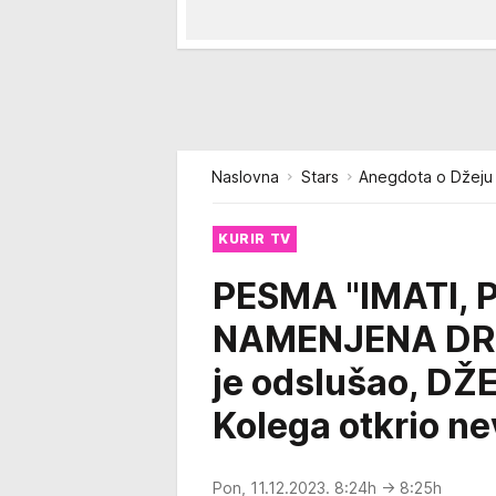
Naslovna
Stars
Anegdota o Džeju i
KURIR TV
PESMA "IMATI, 
NAMENJENA DRU
je odslušao, D
Kolega otkrio ne
Pon, 11.12.2023. 8:24h
→ 8:25h