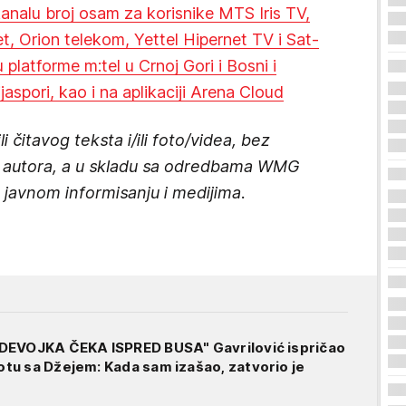
 kanalu broj osam za korisnike MTS Iris TV,
, Orion telekom, Yettel Hipernet TV i Sat-
ru platforme m:tel u Crnoj Gori i Bosni i
aspori, kao i na aplikaciji Arena Cloud
 čitavog teksta i/ili foto/videa, bez
 i autora, a u skladu sa odredbama WMG
 javnom informisanju i medijima.
DEVOJKA ČEKA ISPRED BUSA" Gavrilović ispričao
u sa Džejem: Kada sam izašao, zatvorio je