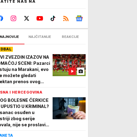
ATITE NAS NA
NAJNOVIJE
NAJČITANIJE
REAKCIJE
UDBAL
VI ZVEZDIN IZAZOV NA
MAĆOJ SCENI: Pazarci
stuju na Marakani, evo
e možete gledati
rektan prenos ovog
eča
SNA I HERCEGOVINA
OG BOLESNE ĆERKICE
 UPUSTIO U KRIMINAL?
sanac osuđen u
striji zbog serije
ovala, nije se proslavio
ovom "zanatu"
ANETA