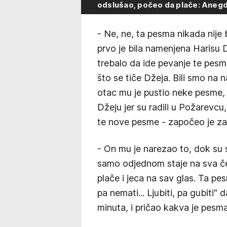
odslušao, počeo da plače: Anegd
- Ne, ne, ta pesma nikada nije 
prvo je bila namenjena Harisu 
trebalo da ide pevanje te pesm
što se tiče Džeja. Bili smo na 
otac mu je pustio neke pesme, p
Džeju jer su radili u Požarevc
te nove pesme - započeo je za
- On mu je narezao to, dok su s
samo odjednom staje na sva četi
plače i jeca na sav glas. Ta pes
pa nemati... Ljubiti, pa gubiti" 
minuta, i pričao kakva je pesma