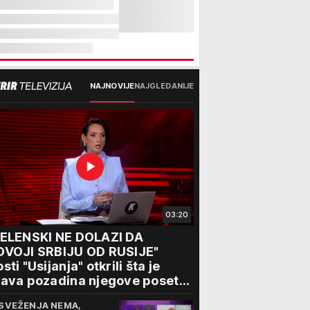
NAJNOVIJE
NAJGLEDANIJE
03:20
ZELENSKI NE DOLAZI DA
DVOJI SRBIJU OD RUSIJE"
sti "Usijanja" otkrili šta je
ava pozadina njegove posete
eogradu
SVEŽENJA NEMA,