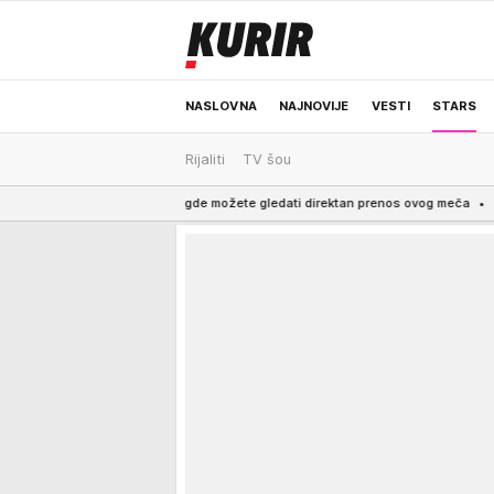
NASLOVNA
NAJNOVIJE
VESTI
STARS
Rijaliti
TV šou
ODRŽIVA BUDUĆNOST
REGION
NEWS
akani, evo gde možete gledati direktan prenos ovog meča
5:30
ZBOG BOLES