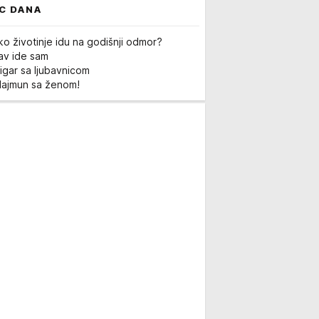
C DANA
ko životinje idu na godišnji odmor?
Lav ide sam
igar sa ljubavnicom
Majmun sa ženom!