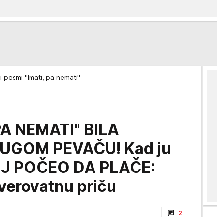
 pesmi "Imati, pa nemati"
PA NEMATI" BILA
GOM PEVAČU! Kad ju
ŽEJ POČEO DA PLAČE:
verovatnu priču
2