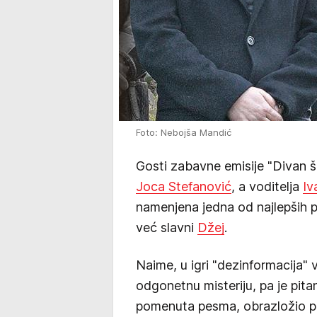
Foto: Nebojša Mandić
Gosti zabavne emisije "Divan šo
Joca Stefanović
, a voditelja
Iv
namenjena jedna od najlepših p
već slavni
Džej
.
Naime, u igri "dezinformacija" 
odgonetnu misteriju, pa je pit
pomenuta pesma, obrazložio p