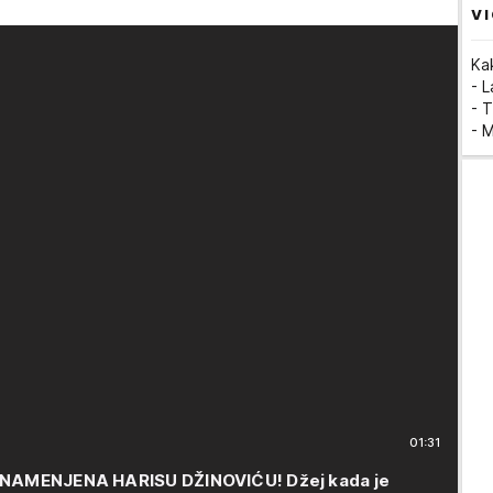
VI
Ka
- 
- T
- 
01:31
 NAMENJENA HARISU DŽINOVIĆU! Džej kada je