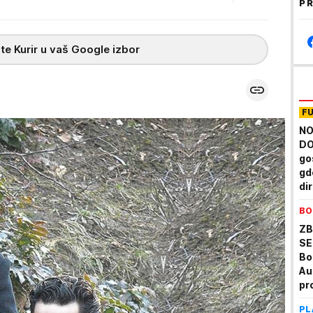
PR
te Kurir u vaš Google izbor
F
NO
DO
go
gd
di
m
BO
ZB
SE
Bo
Au
pr
u 
PL