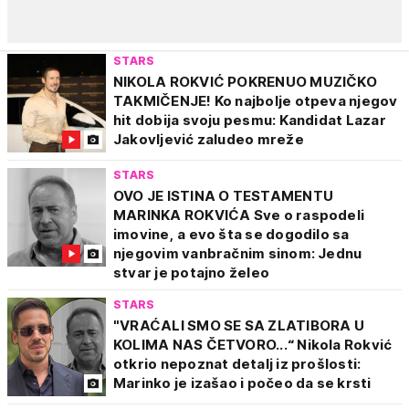
STARS
NIKOLA ROKVIĆ POKRENUO MUZIČKO
TAKMIČENJE! Ko najbolje otpeva njegov
hit dobija svoju pesmu: Kandidat Lazar
Jakovljević zaludeo mreže
STARS
OVO JE ISTINA O TESTAMENTU
MARINKA ROKVIĆA Sve o raspodeli
imovine, a evo šta se dogodilo sa
njegovim vanbračnim sinom: Jednu
stvar je potajno želeo
STARS
"VRAĆALI SMO SE SA ZLATIBORA U
KOLIMA NAS ČETVORO...“ Nikola Rokvić
otkrio nepoznat detalj iz prošlosti:
Marinko je izašao i počeo da se krsti