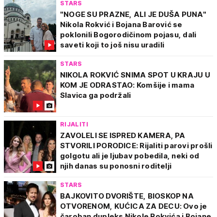
STARS
"NOGE SU PRAZNE, ALI JE DUŠA PUNA"
Nikola Rokvić i Bojana Barović se
poklonili Bogorodičinom pojasu, dali
saveti koji to još nisu uradili
STARS
NIKOLA ROKVIĆ SNIMA SPOT U KRAJU U
KOM JE ODRASTAO: Komšije i mama
Slavica ga podržali
RIJALITI
ZAVOLELI SE ISPRED KAMERA, PA
STVORILI PORODICE: Rijaliti parovi prošli
golgotu ali je ljubav pobedila, neki od
njih danas su ponosni roditelji
STARS
BAJKOVITO DVORIŠTE, BIOSKOP NA
OTVORENOM, KUĆICA ZA DECU: Ovo je
čaroban dupleks Nikole Rokvića i Bojane