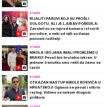
STARS
RIJALITI PAROVI KOJI SU PROŠLI
GOLGOTU, ALI JE LJUBAV POBEDILA:
Zavoleli su se ispred kamera i stvorili
porodice, a neki od njih su danas
ponosni roditelji
STARS
NIKOLA I BOJANA IMALI PROBLEME U
BRAKU! Pevač bio brutalno iskren: U
jednom trenutku smo rekli da ćemo se
razići
STARS
OTKAZAN NASTUP NIKOLE ROKVIĆA U
HRVATSKOJ! Oglasio se pevač i otkrio
razlog: Vidimo se nekom drugom
prilikom
STARS