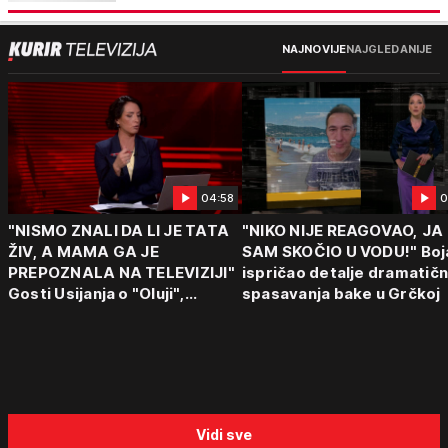
NAJNOVIJE
NAJGLEDANIJE
04:58
0
"NISMO ZNALI DA LI JE TATA
"NIKO NIJE REAGOVAO, JA
ŽIV, A MAMA GA JE
SAM SKOČIO U VODU!" Boj
PREPOZNALA NA TELEVIZIJI"
ispričao detalje dramatič
Gosti Usijanja o "Oluji",
spasavanja bake u Grčkoj
egzodusu Srba i stravičnim
svedočenjima
Vidi sve