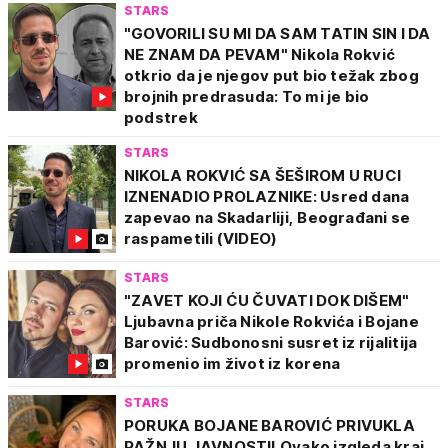
STARS
"GOVORILI SU MI DA SAM TATIN SIN I DA
NE ZNAM DA PEVAM" Nikola Rokvić
otkrio da je njegov put bio težak zbog
brojnih predrasuda: To mi je bio
podstrek
STARS
NIKOLA ROKVIĆ SA ŠEŠIROM U RUCI
IZNENADIO PROLAZNIKE: Usred dana
zapevao na Skadarliji, Beograđani se
raspametili (VIDEO)
STARS
"ZAVET KOJI ĆU ČUVATI DOK DIŠEM"
Ljubavna priča Nikole Rokvića i Bojane
Barović: Sudbonosni susret iz rijalitija
promenio im život iz korena
STARS
PORUKA BOJANE BAROVIĆ PRIVUKLA
PAŽNJU JAVNOSTI! Ovako izgleda kraj