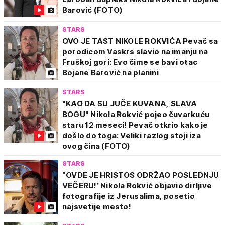
Barović (FOTO)
STARS
OVO JE TAST NIKOLE ROKVIĆA Pevač sa
porodicom Vaskrs slavio na imanju na
Fruškoj gori: Evo čime se bavi otac
Bojane Barović na planini
STARS
"KAO DA SU JUČE KUVANA, SLAVA
BOGU" Nikola Rokvić pojeo čuvarkuću
staru 12 meseci! Pevač otkrio kako je
došlo do toga: Veliki razlog stoji iza
ovog čina (FOTO)
STARS
"OVDE JE HRISTOS ODRŽAO POSLEDNJU
VEČERU!’ Nikola Rokvić objavio dirljive
fotografije iz Jerusalima, posetio
najsvetije mesto!