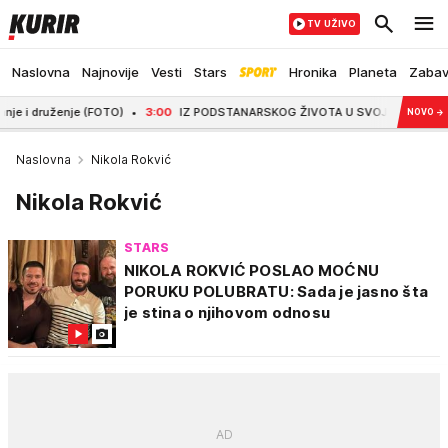
TV UŽIVO
Naslovna
Najnovije
Vesti
Stars
Hronika
Planeta
Zaba
enje (FOTO)
3:00
IZ PODSTANARSKOG ŽIVOTA U SVOJ DOM! Mlada majka iz Baji
NOVO
→
Naslovna
Nikola Rokvić
Nikola Rokvić
STARS
NIKOLA ROKVIĆ POSLAO MOĆNU
PORUKU POLUBRATU: Sada je jasno šta
je stina o njihovom odnosu