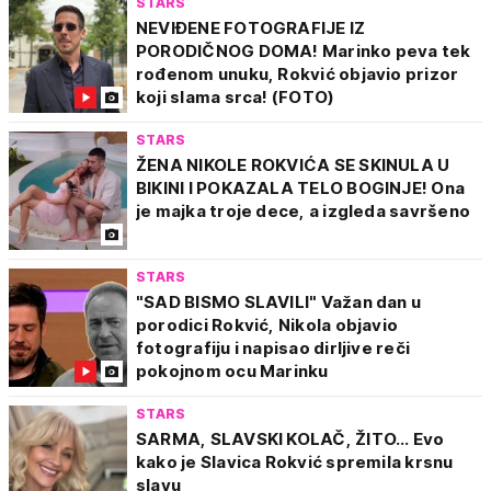
STARS
NEVIĐENE FOTOGRAFIJE IZ
PORODIČNOG DOMA! Marinko peva tek
rođenom unuku, Rokvić objavio prizor
koji slama srca! (FOTO)
STARS
ŽENA NIKOLE ROKVIĆA SE SKINULA U
BIKINI I POKAZALA TELO BOGINJE! Ona
je majka troje dece, a izgleda savršeno
STARS
"SAD BISMO SLAVILI" Važan dan u
porodici Rokvić, Nikola objavio
fotografiju i napisao dirljive reči
pokojnom ocu Marinku
STARS
SARMA, SLAVSKI KOLAČ, ŽITO... Evo
kako je Slavica Rokvić spremila krsnu
slavu