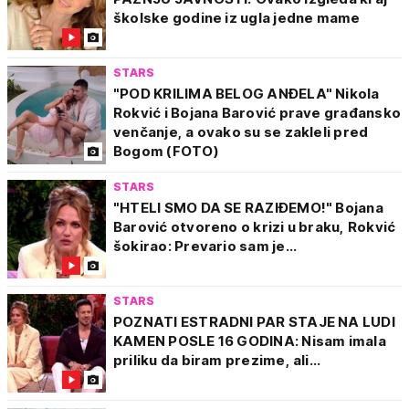
školske godine iz ugla jedne mame
STARS
"POD KRILIMA BELOG ANĐELA" Nikola
Rokvić i Bojana Barović prave građansko
venčanje, a ovako su se zakleli pred
Bogom (FOTO)
STARS
"HTELI SMO DA SE RAZIĐEMO!" Bojana
Barović otvoreno o krizi u braku, Rokvić
šokirao: Prevario sam je...
STARS
POZNATI ESTRADNI PAR STAJE NA LUDI
KAMEN POSLE 16 GODINA: Nisam imala
priliku da biram prezime, ali...