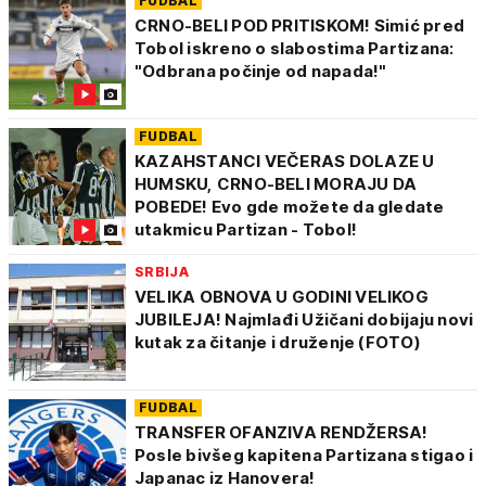
FUDBAL
CRNO-BELI POD PRITISKOM! Simić pred
Tobol iskreno o slabostima Partizana:
"Odbrana počinje od napada!"
FUDBAL
KAZAHSTANCI VEČERAS DOLAZE U
HUMSKU, CRNO-BELI MORAJU DA
POBEDE! Evo gde možete da gledate
utakmicu Partizan - Tobol!
SRBIJA
VELIKA OBNOVA U GODINI VELIKOG
JUBILEJA! Najmlađi Užičani dobijaju novi
kutak za čitanje i druženje (FOTO)
FUDBAL
TRANSFER OFANZIVA RENDŽERSA!
Posle bivšeg kapitena Partizana stigao i
Japanac iz Hanovera!