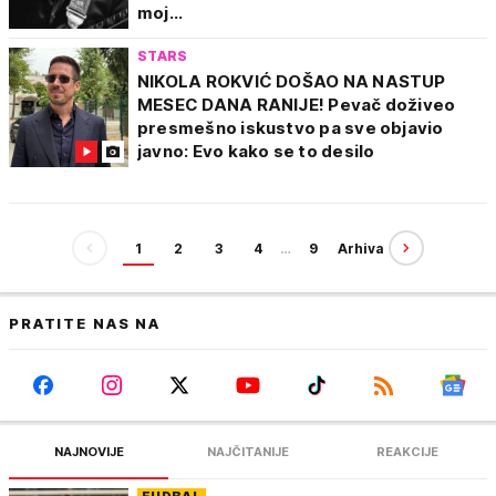
moj...
STARS
NIKOLA ROKVIĆ DOŠAO NA NASTUP
MESEC DANA RANIJE! Pevač doživeo
presmešno iskustvo pa sve objavio
javno: Evo kako se to desilo
1
2
3
4
…
9
Arhiva
PRATITE NAS NA
NAJNOVIJE
NAJČITANIJE
REAKCIJE