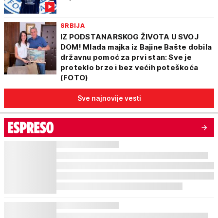
SRBIJA
IZ PODSTANARSKOG ŽIVOTA U SVOJ
DOM! Mlada majka iz Bajine Bašte dobila
državnu pomoć za prvi stan: Sve je
proteklo brzo i bez većih poteškoća
(FOTO)
Sve najnovije vesti