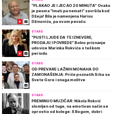
"PLAKAO JE I JECAO 20 MINUTA" Ovako
je pesma "Imati pa nemati" završila kod
Džeja! Bila je namenjena Harisu
Džinoviću, pa ovom pevaču
STARS
"PUSTI LJUDE DA TE IZNEVERE,
PRODAJU I POVREDE" Bolno priznanje
udovice Marinka Rokvića o teškom
periodu
STARS
OD PREVARE LAŽNIH MONAHA DO
ZAMONAŠENJA: Priče poznatih Srba sa
Svete Gore i snaga molitve
STARS
PREMINUO MUZIČAR: Nikola Rokvić
slomljen od tuge, na emotivan način se
oprostio od kolege: S Bogom, dobri