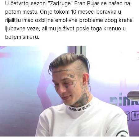
U četvrtoj sezoni "Zadruge" Fran Pujas se našao na
petom mestu. On je tokom 10 meseci boravka u
rijalitiju imao ozbiljne emotivne probleme zbog kraha
ljubavne veze, ali mu je život posle toga krenuo u
boljem smeru.