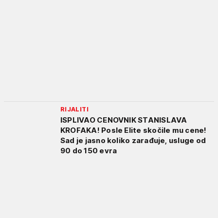
RIJALITI
ISPLIVAO CENOVNIK STANISLAVA
KROFAKA! Posle Elite skočile mu cene!
Sad je jasno koliko zarađuje, usluge od
90 do 150 evra