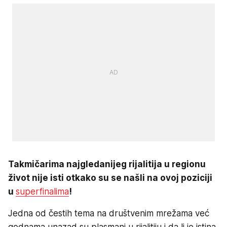
Takmičarima najgledanijeg rijalitija u regionu
život nije isti otkako su se našli na ovoj poziciji
u
superfinalima
!
Jedna od čestih tema na društvenim mrežama već
godnama unazad su plasmani u rijalitiju i da li je istina