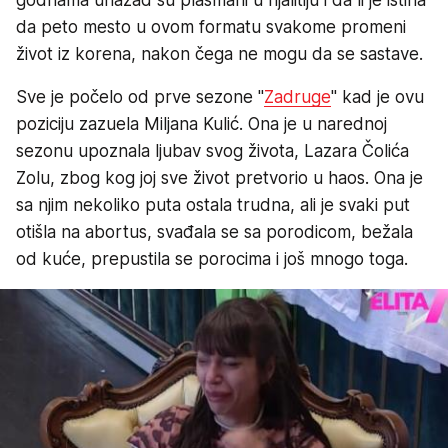
da peto mesto u ovom formatu svakome promeni
život iz korena, nakon čega ne mogu da se sastave.
Sve je počelo od prve sezone "
Zadruge
" kad je ovu
poziciju zazuela Miljana Kulić. Ona je u narednoj
sezonu upoznala ljubav svog života, Lazara Čolića
Zolu, zbog kog joj sve život pretvorio u haos. Ona je
sa njim nekoliko puta ostala trudna, ali je svaki put
otišla na abortus, svađala se sa porodicom, bežala
od kuće, prepustila se porocima i još mnogo toga.