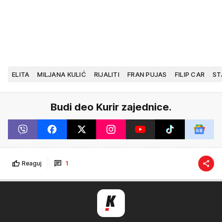
ELITA
MILJANA KULIĆ
RIJALITI
FRAN PUJAS
FILIP CAR
ST
Budi deo Kurir zajednice.
Reaguj
1