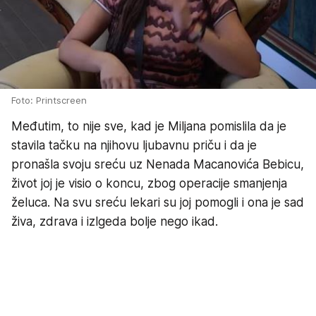
Foto: Printscreen
Međutim, to nije sve, kad je Miljana pomislila da je
stavila tačku na njihovu ljubavnu priču i da je
pronašla svoju sreću uz Nenada Macanovića Bebicu,
život joj je visio o koncu, zbog operacije smanjenja
želuca. Na svu sreću lekari su joj pomogli i ona je sad
živa, zdrava i izlgeda bolje nego ikad.