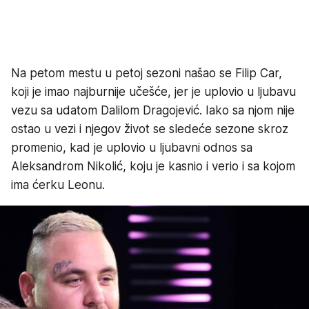
Na petom mestu u petoj sezoni našao se Filip Car,
koji je imao najburnije učešće, jer je uplovio u ljubavu
vezu sa udatom Dalilom Dragojević. Iako sa njom nije
ostao u vezi i njegov život se sledeće sezone skroz
promenio, kad je uplovio u ljubavni odnos sa
Aleksandrom Nikolić, koju je kasnio i verio i sa kojom
ima ćerku Leonu.