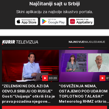
Najčitaniji sajt u Srbiji
Skini aplikaciju za najbolje iskustvo portala.
NAJNOVIJE
NAJGLEDANIJE
03:20
0
"ZELENSKI NE DOLAZI DA
"OSVEŽENJA NEMA,
ODVOJI SRBIJU OD RUSIJE"
OSTAJEMO POD UDAROM
Gosti "Usijanja" otkrili šta je
TOPLOTNOG TALASA!"
prava pozadina njegove
Meteorolog RHMZ otkrio
posete Beogradu
kakvo vreme nas čeka do