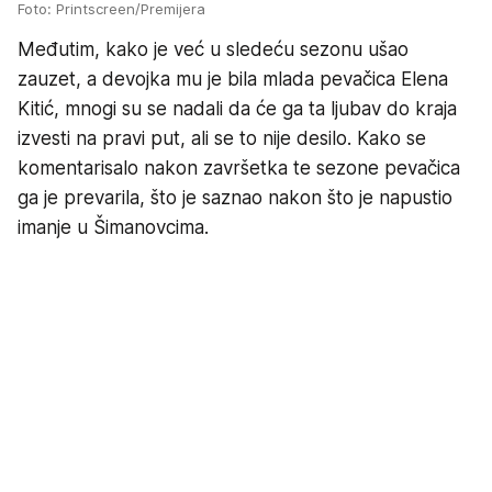
Foto: Printscreen/Premijera
Međutim, kako je već u sledeću sezonu ušao
zauzet, a devojka mu je bila mlada pevačica Elena
Kitić, mnogi su se nadali da će ga ta ljubav do kraja
izvesti na pravi put, ali se to nije desilo. Kako se
komentarisalo nakon završetka te sezone pevačica
ga je prevarila, što je saznao nakon što je napustio
imanje u Šimanovcima.