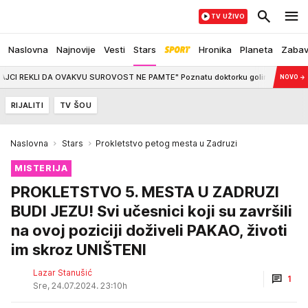
TV UŽIVO
Naslovna
Najnovije
Vesti
Stars
Hronika
Planeta
Zaba
VAKVU SUROVOST NE PAMTE" Poznatu doktorku golim rukama udavio sin: "Ugled
NOVO
→
RIJALITI
TV ŠOU
Naslovna
Stars
Prokletstvo petog mesta u Zadruzi
MISTERIJA
PROKLETSTVO 5. MESTA U ZADRUZI
BUDI JEZU! Svi učesnici koji su završili
na ovoj poziciji doživeli PAKAO, životi
im skroz UNIŠTENI
Lazar Stanušić
1
Sre, 24.07.2024. 23:10h