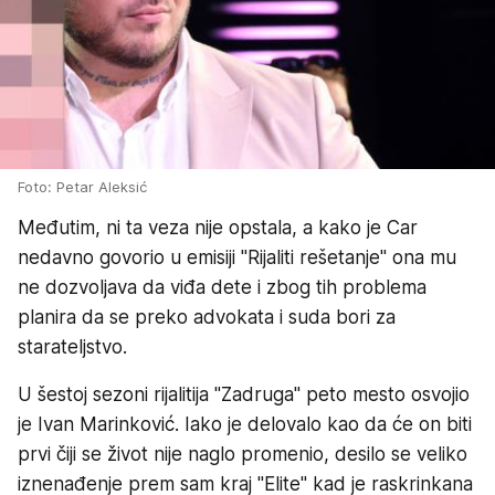
Foto: Petar Aleksić
Međutim, ni ta veza nije opstala, a kako je Car
nedavno govorio u emisiji "Rijaliti rešetanje" ona mu
ne dozvoljava da viđa dete i zbog tih problema
planira da se preko advokata i suda bori za
starateljstvo.
U šestoj sezoni rijalitija "Zadruga" peto mesto osvojio
je Ivan Marinković. Iako je delovalo kao da će on biti
prvi čiji se život nije naglo promenio, desilo se veliko
iznenađenje prem sam kraj "Elite" kad je raskrinkana