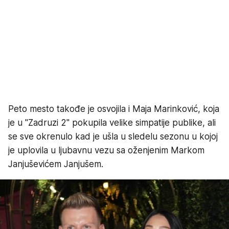
Peto mesto takođe je osvojila i Maja Marinković, koja
je u "Zadruzi 2" pokupila velike simpatije publike, ali
se sve okrenulo kad je ušla u sledelu sezonu u kojoj
je uplovila u ljubavnu vezu sa oženjenim Markom
Janjuševićem Janjušem.