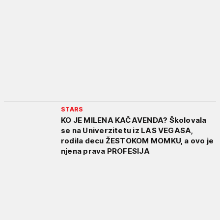
STARS
KO JE MILENA KAČAVENDA? Školovala
se na Univerzitetu iz LAS VEGASA,
rodila decu ŽESTOKOM MOMKU, a ovo je
njena prava PROFESIJA