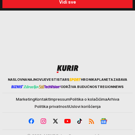
Vidi sve
kraja avgusta
Kurir
NASLOVNA
NAJNOVIJE
VESTI
STARS
HRONIKA
PLANETA
ZABAVA
ODRŽIVA BUDUĆNOST
REGION
NEWS
Marketing
Kontakt
Impressum
Politika o kolačićima
Arhiva
Politika privatnosti
Uslovi korišćenja