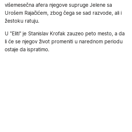
višemesečna afera njegove supruge Jelene sa
Urošem Rajačićem, zbog čega se sad razvode, ali i
žestoku ratuju.
U "Eliti" je Stanislav Krofak zauzeo peto mesto, a da
li će se njegov život promeniti u narednom periodu
ostaje da ispratimo.