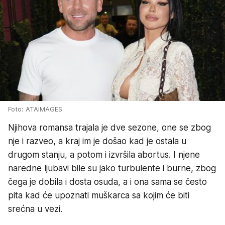
Foto: ATAIMAGES
Njihova romansa trajala je dve sezone, one se zbog
nje i razveo, a kraj im je došao kad je ostala u
drugom stanju, a potom i izvršila abortus. I njene
naredne ljubavi bile su jako turbulente i burne, zbog
čega je dobila i dosta osuda, a i ona sama se često
pita kad će upoznati muškarca sa kojim će biti
srećna u vezi.