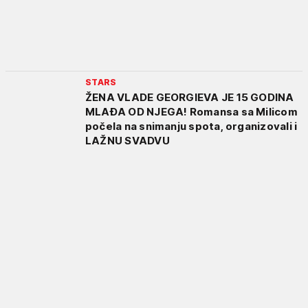
STARS
ŽENA VLADE GEORGIEVA JE 15 GODINA
MLAĐA OD NJEGA! Romansa sa Milicom
počela na snimanju spota, organizovali i
LAŽNU SVADVU