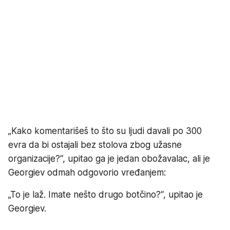
„Kako komentarišeš to što su ljudi davali po 300
evra da bi ostajali bez stolova zbog užasne
organizacije?“, upitao ga je jedan obožavalac, ali je
Georgiev odmah odgovorio vređanjem:
„To je laž. Imate nešto drugo botčino?“, upitao je
Georgiev.