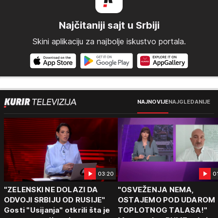
Najčitaniji sajt u Srbiji
Skini aplikaciju za najbolje iskustvo portala.
NAJNOVIJE
NAJGLEDANIJE
03:20
0
"ZELENSKI NE DOLAZI DA
"OSVEŽENJA NEMA,
ODVOJI SRBIJU OD RUSIJE"
OSTAJEMO POD UDAROM
Gosti "Usijanja" otkrili šta je
TOPLOTNOG TALASA!"