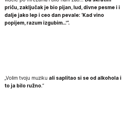
priču, zaključak je bio pijan, lud, divne pesme i i
dalje jako lep i ceo dan pevale: ‘Kad vino
popijem, razum izgubim…'“.
„Volim tvoju muziku
ali saplitao si se od alkohola i
to ja bilo ružno
.“