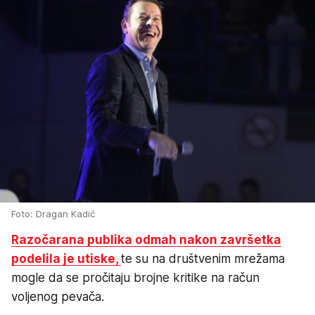
Foto: Dragan Kadić
Razočarana publika odmah nakon završetka
podelila je utiske,
te su na društvenim mrežama
mogle da se pročitaju brojne kritike na račun
voljenog pevača.