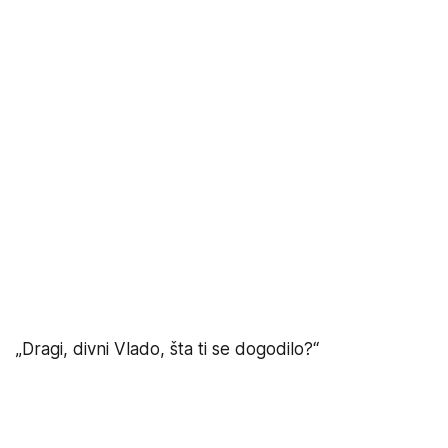
„Dragi, divni Vlado, šta ti se dogodilo?“