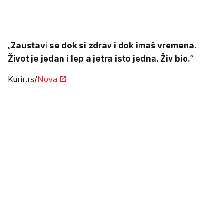
„
Zaustavi se dok si zdrav i dok imaš vremena.
Život je jedan i lep a jetra isto jedna. Živ bio.
“
Kurir.rs/
Nova