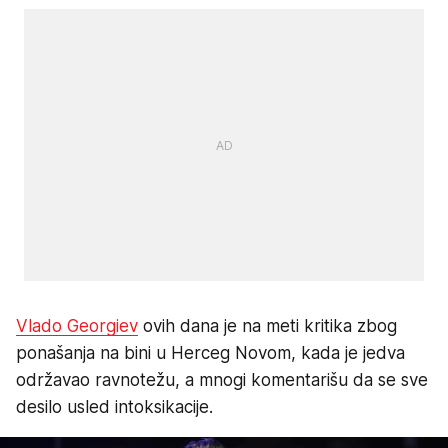
Vlado Georgiev
ovih dana je na meti kritika zbog
ponašanja na bini u Herceg Novom, kada je jedva
održavao ravnotežu, a mnogi komentarišu da se sve
desilo usled intoksikacije.