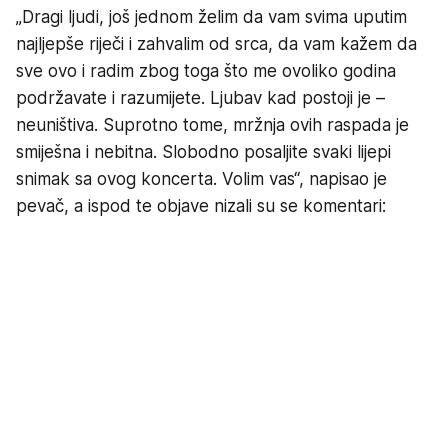
„Dragi ljudi, još jednom želim da vam svima uputim
najljepše riječi i zahvalim od srca, da vam kažem da
sve ovo i radim zbog toga što me ovoliko godina
podržavate i razumijete. Ljubav kad postoji je –
neuništiva. Suprotno tome, mržnja ovih raspada je
smiješna i nebitna. Slobodno posaljite svaki lijepi
snimak sa ovog koncerta. Volim vas“, napisao je
pevač, a ispod te objave nizali su se komentari: