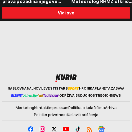
prava pozadina njegove
Meteorolog RHMZ otkrio
posete Beogradu
kakvo vreme nas čeka do
Vidi sve
kraja avgusta
Kurir
NASLOVNA
NAJNOVIJE
VESTI
STARS
HRONIKA
PLANETA
ZABAVA
ODRŽIVA BUDUĆNOST
REGION
NEWS
Marketing
Kontakt
Impressum
Politika o kolačićima
Arhiva
Politika privatnosti
Uslovi korišćenja