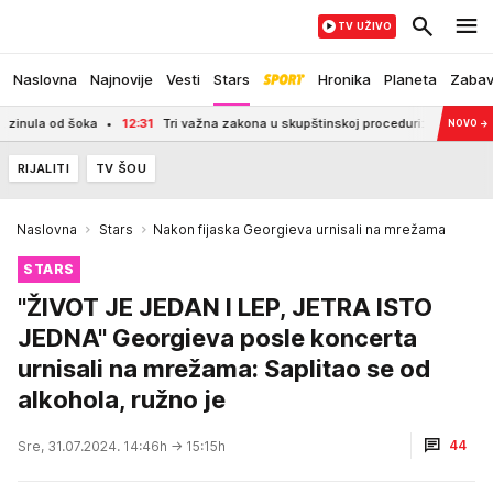
TV UŽIVO
Naslovna
Najnovije
Vesti
Stars
Hronika
Planeta
Zaba
od šoka
12:31
Tri važna zakona u skupštinskoj proceduri: Menjaju se delovi koj
NOVO
→
RIJALITI
TV ŠOU
Naslovna
Stars
Nakon fijaska Georgieva urnisali na mrežama
STARS
"ŽIVOT JE JEDAN I LEP, JETRA ISTO
JEDNA" Georgieva posle koncerta
urnisali na mrežama: Saplitao se od
alkohola, ružno je
44
Sre, 31.07.2024. 14:46h
→ 15:15h