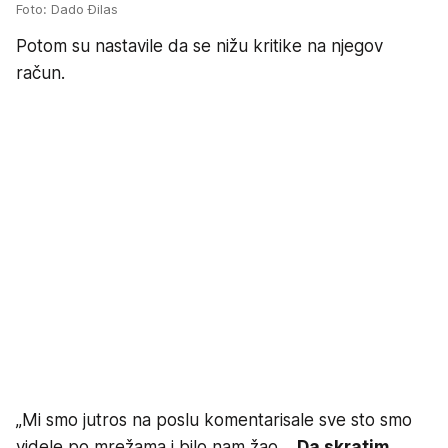
Foto: Dado Đilas
Potom su nastavile da se nižu kritike na njegov
račun.
„Mi smo jutros na poslu komentarisale sve sto smo
videle po mrežama i bilo nam žao…
Da skratim