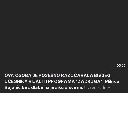
05:27
OVA OSOBA JE POSEBNO RAZOČARALA BIVŠEG
UČESNIKA RIJALITI PROGRAMA "ZADRUGA"! Mikica
Bojanić bez dlake na jeziku o svemu!
Izvor: kurir tv