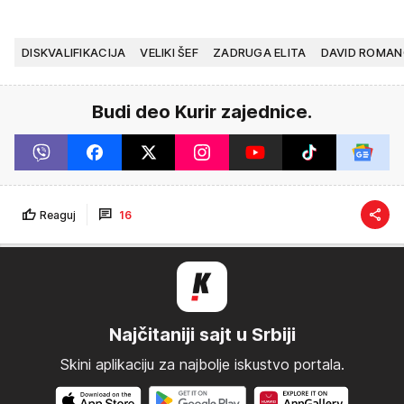
DISKVALIFIKACIJA
VELIKI ŠEF
ZADRUGA ELITA
DAVID ROMA
Budi deo Kurir zajednice.
Reaguj
16
Najčitaniji sajt u Srbiji
Skini aplikaciju za najbolje iskustvo portala.