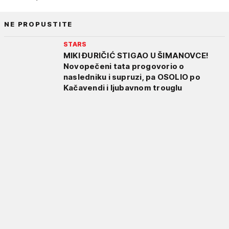
NE PROPUSTITE
STARS
MIKI ĐURIČIĆ STIGAO U ŠIMANOVCE!
Novopečeni tata progovorio o
nasledniku i supruzi, pa OSOLIO po
Kačavendi i ljubavnom trouglu