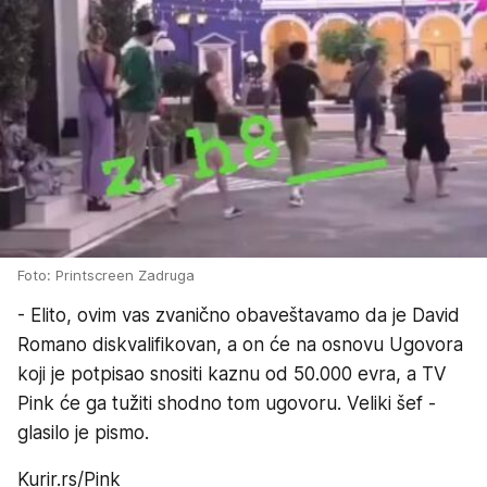
Foto: Printscreen Zadruga
- Elito, ovim vas zvanično obaveštavamo da je David
Romano diskvalifikovan, a on će na osnovu Ugovora
koji je potpisao snositi kaznu od 50.000 evra, a TV
Pink će ga tužiti shodno tom ugovoru. Veliki šef -
glasilo je pismo.
Kurir.rs/Pink