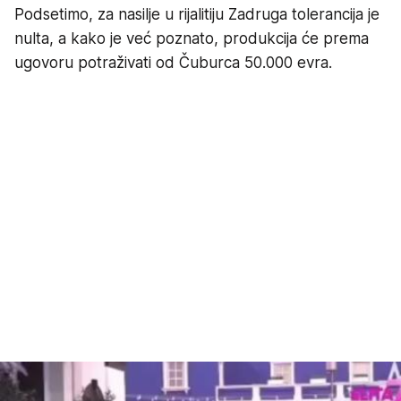
Podsetimo, za nasilje u rijalitiju Zadruga tolerancija je
nulta, a kako je već poznato, produkcija će prema
ugovoru potraživati od Čuburca 50.000 evra.