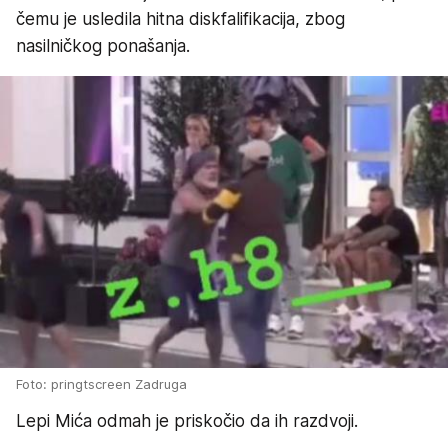
čemu je usledila hitna diskfalifikacija, zbog
nasilničkog ponašanja.
Foto: pringtscreen Zadruga
Lepi Mića odmah je priskočio da ih razdvoji.