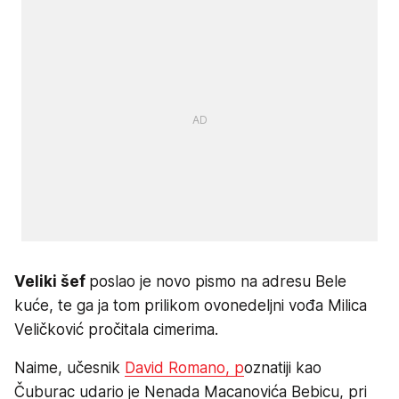
Veliki šef
poslao je novo pismo na adresu Bele
kuće, te ga ja tom prilikom ovonedeljni vođa Milica
Veličković pročitala cimerima.
Naime, učesnik
David Romano, p
oznatiji kao
Čuburac udario je Nenada Macanovića Bebicu, pri