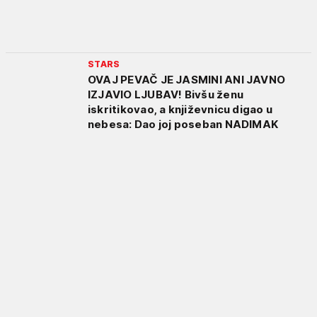
STARS
OVAJ PEVAČ JE JASMINI ANI JAVNO
IZJAVIO LJUBAV! Bivšu ženu
iskritikovao, a književnicu digao u
nebesa: Dao joj poseban NADIMAK