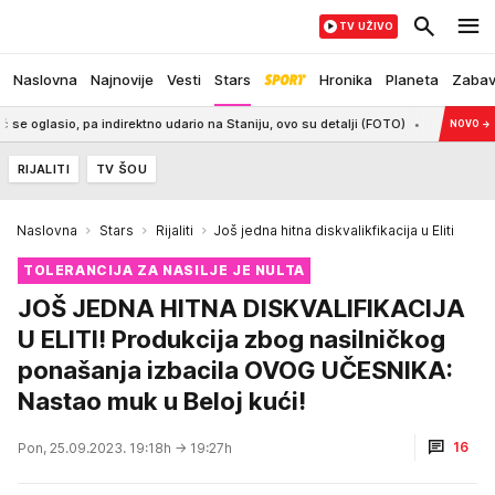
TV UŽIVO
Naslovna
Najnovije
Vesti
Stars
Hronika
Planeta
Zaba
 pa indirektno udario na Staniju, ovo su detalji (FOTO)
23:47
ANDRAŠ BAK
NOVO
→
RIJALITI
TV ŠOU
Naslovna
Stars
Rijaliti
Još jedna hitna diskvalikfikacija u Eliti
TOLERANCIJA ZA NASILJE JE NULTA
JOŠ JEDNA HITNA DISKVALIFIKACIJA
U ELITI! Produkcija zbog nasilničkog
ponašanja izbacila OVOG UČESNIKA:
Nastao muk u Beloj kući!
16
Pon, 25.09.2023. 19:18h
→ 19:27h