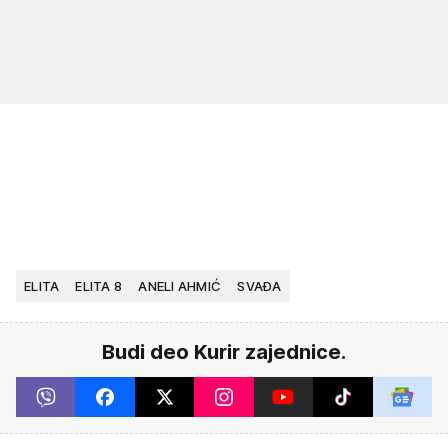
ELITA
ELITA 8
ANELI AHMIĆ
SVAĐA
Budi deo Kurir zajednice.