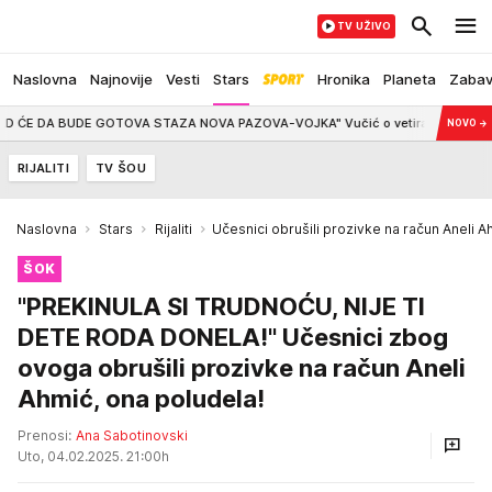
TV UŽIVO
Naslovna
Najnovije
Vesti
Stars
Hronika
Planeta
Zaba
BUDE GOTOVA STAZA NOVA PAZOVA-VOJKA" Vučić o vetiranju sa blokaderske list
NOVO
→
RIJALITI
TV ŠOU
Naslovna
Stars
Rijaliti
Učesnici obrušili prozivke na račun Aneli A
ŠOK
"PREKINULA SI TRUDNOĆU, NIJE TI
DETE RODA DONELA!" Učesnici zbog
ovoga obrušili prozivke na račun Aneli
Ahmić, ona poludela!
Prenosi:
Ana Sabotinovski
Uto, 04.02.2025. 21:00h