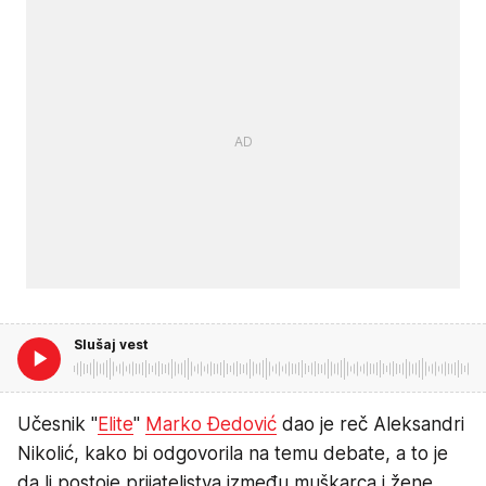
Slušaj vest
Učesnik "
Elite
"
Marko Đedović
dao je reč Aleksandri
Nikolić, kako bi odgovorila na temu debate, a to je
da li postoje prijateljstva između muškarca i žene.