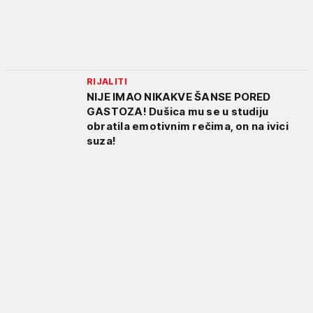
RIJALITI
NIJE IMAO NIKAKVE ŠANSE PORED
GASTOZA! Dušica mu se u studiju
obratila emotivnim rečima, on na ivici
suza!