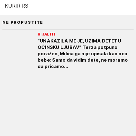
KURIR.RS
NE PROPUSTITE
RIJALITI
"UNAKAZILA ME JE, UZIMA DETETU
OČINSKU LJUBAV" Terza potpuno
poražen, Milica ga nije upisala kao oca
bebe: Samo da vidim dete, ne moramo
da pričamo...