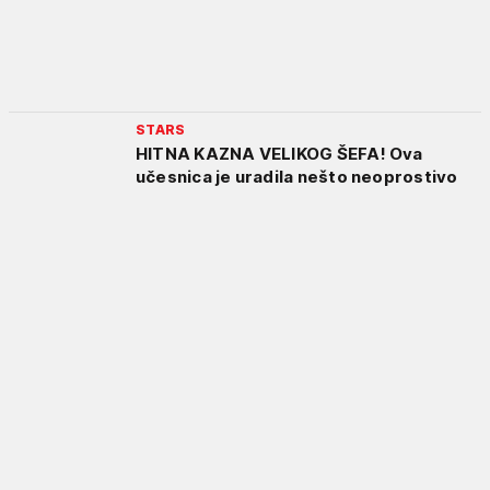
STARS
HITNA KAZNA VELIKOG ŠEFA! Ova
učesnica je uradila nešto neoprostivo