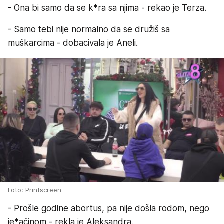
- Ona bi samo da se k*ra sa njima - rekao je Terza.
- Samo tebi nije normalno da se družiš sa
muškarcima - dobacivala je Aneli.
Foto: Printscreen
- Prošle godine abortus, pa nije došla rodom, nego
je*ačinom - rekla je Aleksandra.