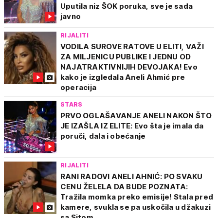
Uputila niz ŠOK poruka, sve je sada
javno
RIJALITI
VODILA SUROVE RATOVE U ELITI, VAŽI
ZA MILJENICU PUBLIKE I JEDNU OD
NAJATRAKTIVNIJIH DEVOJAKA! Evo
kako je izgledala Aneli Ahmić pre
operacija
STARS
PRVO OGLAŠAVANJE ANELI NAKON ŠTO
JE IZAŠLA IZ ELITE: Evo šta je imala da
poruči, dala i obećanje
RIJALITI
RANI RADOVI ANELI AHNIĆ: PO SVAKU
CENU ŽELELA DA BUDE POZNATA:
Tražila momka preko emisije! Stala pred
kamere, svukla se pa uskočila u džakuzi
sa Sitom