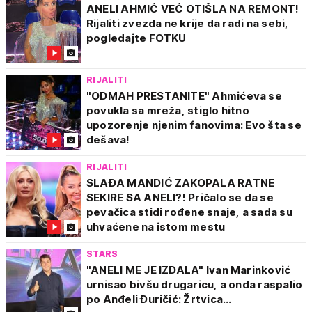
ANELI AHMIĆ VEĆ OTIŠLA NA REMONT!
Rijaliti zvezda ne krije da radi na sebi,
pogledajte FOTKU
RIJALITI
"ODMAH PRESTANITE" Ahmićeva se
povukla sa mreža, stiglo hitno
upozorenje njenim fanovima: Evo šta se
dešava!
RIJALITI
SLAĐA MANDIĆ ZAKOPALA RATNE
SEKIRE SA ANELI?! Pričalo se da se
pevačica stidi rođene snaje, a sada su
uhvaćene na istom mestu
STARS
"ANELI ME JE IZDALA" Ivan Marinković
urnisao bivšu drugaricu, a onda raspalio
po Anđeli Đuričić: Žrtvica...