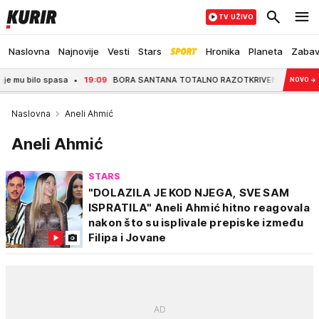
TV UŽIVO
Naslovna
Najnovije
Vesti
Stars
Hronika
Planeta
Zaba
 spasa
19:09
BORA SANTANA TOTALNO RAZOTKRIVEN! Otkriveno kome je slao eks
NOVO
→
Naslovna
Aneli Ahmić
Aneli Ahmić
STARS
"DOLAZILA JE KOD NJEGA, SVE SAM
ISPRATILA" Aneli Ahmić hitno reagovala
nakon što su isplivale prepiske između
Filipa i Jovane