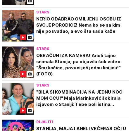
STARS
NERIO ODABRAO OMILJENU OSOBU IZ
SVOJE PORODICE! Nema ko se sa kim
nije posvađao, a evo šta sada kaže
STARS
OBRAČUN IZA KAMERA! Aneli tajno
snimala Staniju, pa objavila šok video:
"Šmrkačice, povuci još jednu linijicu!"
(FOTO)
STARS
"BILA SI KOMBINACIJA NA JEDNU NOĆ
MOM OCU!" Maja Marinković šokirala
izjavom o Staniji: Tebe boli istina...
RIJALITI
STANIJA, MAJA I ANELI VEČERAS OČI U