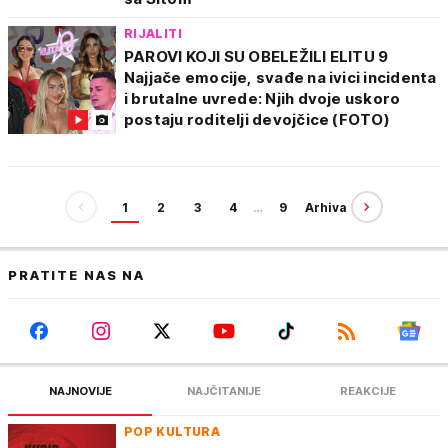
RIJALITI
PAROVI KOJI SU OBELEŽILI ELITU 9
Najjače emocije, svađe na ivici incidenta
i brutalne uvrede: Njih dvoje uskoro
postaju roditelji devojčice (FOTO)
1
2
3
4
…
9
Arhiva
PRATITE NAS NA
NAJNOVIJE
NAJČITANIJE
REAKCIJE
POP KULTURA