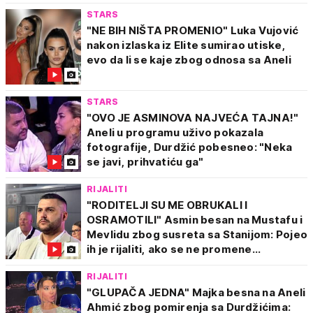
STARS
"NE BIH NIŠTA PROMENIO" Luka Vujović
nakon izlaska iz Elite sumirao utiske,
evo da li se kaje zbog odnosa sa Aneli
STARS
"OVO JE ASMINOVA NAJVEĆA TAJNA!"
Aneli u programu uživo pokazala
fotografije, Durdžić pobesneo: "Neka
se javi, prihvatiću ga"
RIJALITI
"RODITELJI SU ME OBRUKALI I
OSRAMOTILI" Asmin besan na Mustafu i
Mevlidu zbog susreta sa Stanijom: Pojeo
ih je rijaliti, ako se ne promene...
RIJALITI
"GLUPAČA JEDNA" Majka besna na Aneli
Ahmić zbog pomirenja sa Durdžićima: