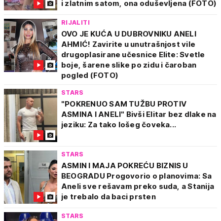
i zlatnim satom, ona oduševljena (FOTO)
RIJALITI
OVO JE KUĆA U DUBROVNIKU ANELI
AHMIĆ! Zavirite u unutrašnjost vile
drugoplasirane učesnice Elite: Svetle
boje, šarene slike po zidu i čaroban
pogled (FOTO)
STARS
"POKRENUO SAM TUŽBU PROTIV
ASMINA I ANELI" Bivši Elitar bez dlake na
jeziku: Za tako lošeg čoveka...
STARS
ASMIN I MAJA POKREĆU BIZNIS U
BEOGRADU Progovorio o planovima: Sa
Aneli sve rešavam preko suda, a Stanija
je trebalo da baci prsten
STARS