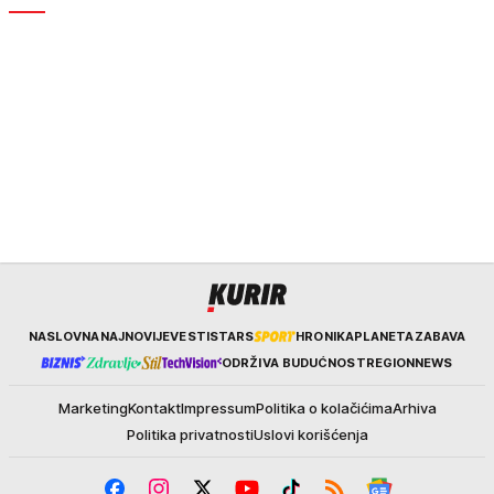
Kurir
NASLOVNA
NAJNOVIJE
VESTI
STARS
HRONIKA
PLANETA
ZABAVA
ODRŽIVA BUDUĆNOST
REGION
NEWS
Marketing
Kontakt
Impressum
Politika o kolačićima
Arhiva
Politika privatnosti
Uslovi korišćenja