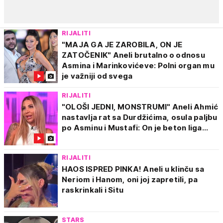
RIJALITI
"MAJA GA JE ZAROBILA, ON JE
ZATOČENIK" Aneli brutalno o odnosu
Asmina i Marinkovićeve: Polni organ mu
je važniji od svega
RIJALITI
"OLOŠI JEDNI, MONSTRUMI" Aneli Ahmić
nastavlja rat sa Durdžićima, osula paljbu
po Asminu i Mustafi: On je beton liga...
RIJALITI
HAOS ISPRED PINKA! Aneli u klinču sa
Neriom i Hanom, oni joj zapretili, pa
raskrinkali i Situ
STARS