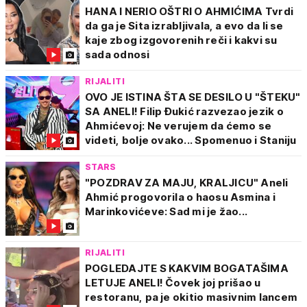
HANA I NERIO OŠTRI O AHMIĆIMA Tvrdi
da ga je Sita izrabljivala, a evo da li se
kaje zbog izgovorenih reči i kakvi su
sada odnosi
RIJALITI
OVO JE ISTINA ŠTA SE DESILO U "ŠTEKU"
SA ANELI! Filip Đukić razvezao jezik o
Ahmićevoj: Ne verujem da ćemo se
videti, bolje ovako... Spomenuo i Staniju
STARS
"POZDRAV ZA MAJU, KRALJICU" Aneli
Ahmić progovorila o haosu Asmina i
Marinkovićeve: Sad mi je žao...
RIJALITI
POGLEDAJTE S KAKVIM BOGATAŠIMA
LETUJE ANELI! Čovek joj prišao u
restoranu, pa je okitio masivnim lancem