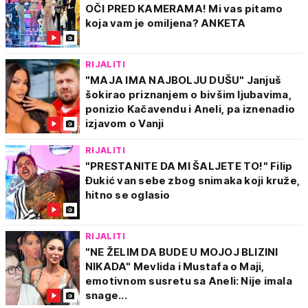
OČI PRED KAMERAMA! Mi vas pitamo
koja vam je omiljena? ANKETA
RIJALITI
"MAJA IMA NAJBOLJU DUŠU" Janjuš
šokirao priznanjem o bivšim ljubavima,
ponizio Kačavendu i Aneli, pa iznenadio
izjavom o Vanji
RIJALITI
"PRESTANITE DA MI ŠALJETE TO!" Filip
Đukić van sebe zbog snimaka koji kruže,
hitno se oglasio
RIJALITI
"NE ŽELIM DA BUDE U MOJOJ BLIZINI
NIKADA" Mevlida i Mustafa o Maji,
emotivnom susretu sa Aneli: Nije imala
snage...