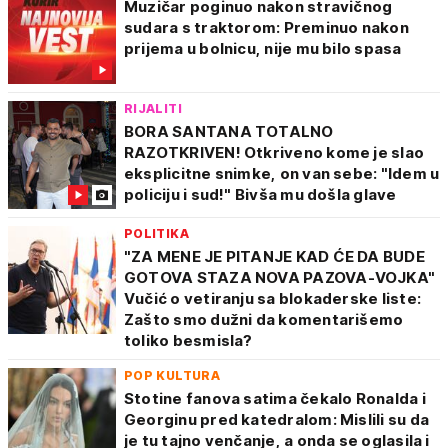
Muzičar poginuo nakon stravičnog
sudara s traktorom: Preminuo nakon
prijema u bolnicu, nije mu bilo spasa
RIJALITI
BORA SANTANA TOTALNO
RAZOTKRIVEN! Otkriveno kome je slao
eksplicitne snimke, on van sebe: "Idem u
policiju i sud!" Bivša mu došla glave
POLITIKA
"ZA MENE JE PITANJE KAD ĆE DA BUDE
GOTOVA STAZA NOVA PAZOVA-VOJKA"
Vučić o vetiranju sa blokaderske liste:
Zašto smo dužni da komentarišemo
toliko besmisla?
POP KULTURA
Stotine fanova satima čekalo Ronalda i
Georginu pred katedralom: Mislili su da
je tu tajno venčanje, a onda se oglasila i