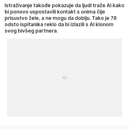
Istraživanje takođe pokazuje da ljudi traže AI kako
bi ponovo uspostavili kontakt s onima čije
prisustvo žele, a ne mogu da dobiju. Tako je 78
odsto ispitanika reklo da bi izlazili s AI klonom
svog bivšeg partnera.