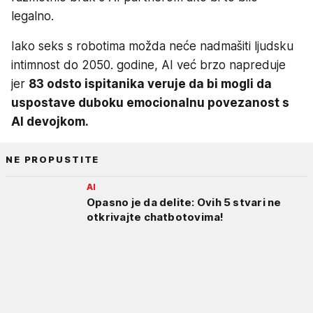
legalno.
Iako seks s robotima možda neće nadmašiti ljudsku
intimnost do 2050. godine, AI već brzo napreduje
jer
83 odsto ispitanika veruje da bi mogli da
uspostave duboku emocionalnu povezanost s
AI devojkom.
NE PROPUSTITE
AI
Opasno je da delite: Ovih 5 stvari ne
otkrivajte chatbotovima!