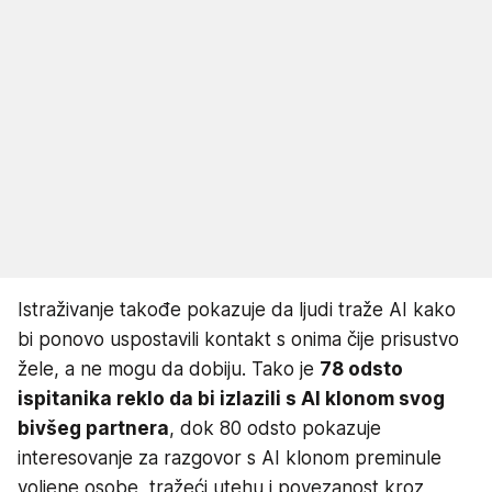
Istraživanje takođe pokazuje da ljudi traže AI kako
bi ponovo uspostavili kontakt s onima čije prisustvo
žele, a ne mogu da dobiju. Tako je
78 odsto
ispitanika reklo da bi izlazili s AI klonom svog
bivšeg partnera
, dok 80 odsto pokazuje
interesovanje za razgovor s AI klonom preminule
voljene osobe, tražeći utehu i povezanost kroz