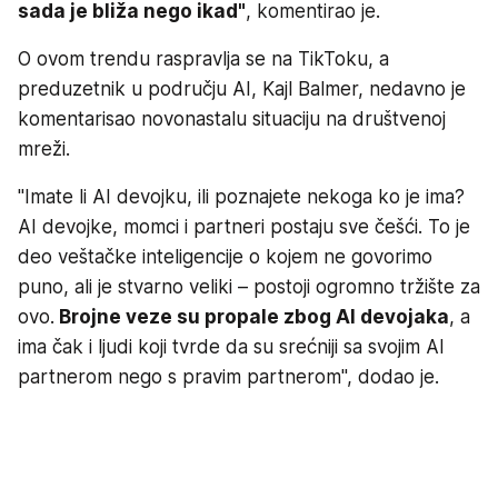
sada je bliža nego ikad"
, komentirao je.
O ovom trendu raspravlja se na TikToku, a
preduzetnik u području AI, Kajl Balmer, nedavno je
komentarisao novonastalu situaciju na društvenoj
mreži.
"Imate li AI devojku, ili poznajete nekoga ko je ima?
AI devojke, momci i partneri postaju sve češći. To je
deo veštačke inteligencije o kojem ne govorimo
puno, ali je stvarno veliki – postoji ogromno tržište za
ovo.
Brojne veze su propale zbog AI devojaka
, a
ima čak i ljudi koji tvrde da su srećniji sa svojim AI
partnerom nego s pravim partnerom", dodao je.