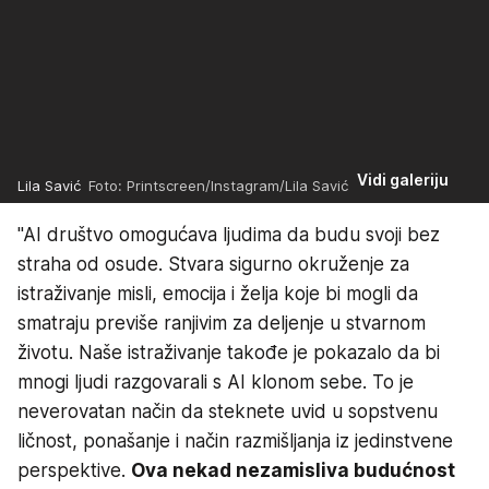
Vidi galeriju
Lila Savić
Foto: Printscreen/Instagram/Lila Savić
"AI društvo omogućava ljudima da budu svoji bez
straha od osude. Stvara sigurno okruženje za
istraživanje misli, emocija i želja koje bi mogli da
smatraju previše ranjivim za deljenje u stvarnom
životu. Naše istraživanje takođe je pokazalo da bi
mnogi ljudi razgovarali s AI klonom sebe. To je
neverovatan način da steknete uvid u sopstvenu
ličnost, ponašanje i način razmišljanja iz jedinstvene
perspektive.
Ova nekad nezamisliva budućnost