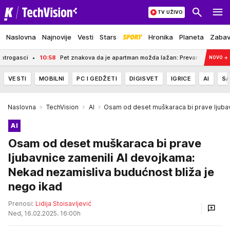
TV UŽIVO
Naslovna
Najnovije
Vesti
Stars
Hronika
Planeta
Zaba
8
Pet znakova da je apartman možda lažan: Prevaranti računaju na jednu grešku 
NOVO
→
VESTI
MOBILNI
PC I GEDŽETI
DIGISVET
IGRICE
AI
SA
Naslovna
TechVision
AI
Osam od deset muškaraca bi prave ljubav
AI
Osam od deset muškaraca bi prave
ljubavnice zamenili AI devojkama:
Nekad nezamisliva budućnost bliža je
nego ikad
Prenosi:
Lidija Stoisavljević
Ned, 16.02.2025. 16:00h