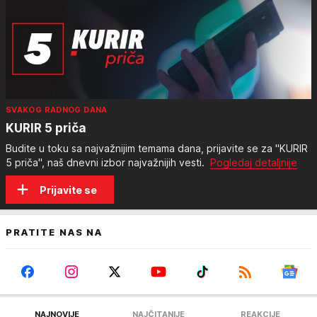
SVAKOG RADNOG DANA
KURIR 5 priča
Budite u toku sa najvažnijim temama dana, prijavite se za "KURIR
5 priča", naš dnevni izbor najvažnijih vesti.
Pogledaj detaljnije
Prijavite se
PRATITE NAS NA
NAJNOVIJE
NAJČITANIJE
REAKCIJE