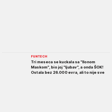
FUNTECH
Tri meseca se kuckala sa "Ilonom
Maskom", bio joj "ljubav", a onda ŠOK!
Ostala bez 26.000 evra, ali to nije sve