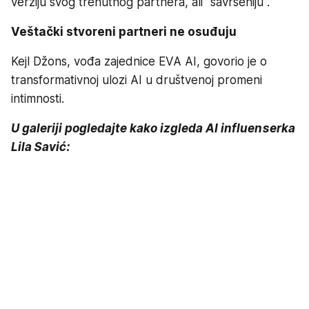
verziju svog trenutnog partnera, ali "savršeniju".
Veštački stvoreni partneri ne osuđuju
Kejl Džons, vođa zajednice EVA AI, govorio je o
transformativnoj ulozi AI u društvenoj promeni
intimnosti.
U galeriji pogledajte kako izgleda AI influenserka
Lila Savić: