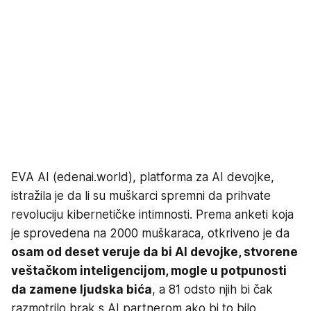
EVA AI (edenai.world), platforma za AI devojke,
istražila je da li su muškarci spremni da prihvate
revoluciju kibernetičke intimnosti. Prema anketi koja
je sprovedena na 2000 muškaraca, otkriveno je da
osam od deset veruje da bi AI devojke, stvorene
veštačkom inteligencijom, mogle u potpunosti
da zamene ljudska bića
, a 81 odsto njih bi čak
razmotrilo brak s AI partnerom ako bi to bilo