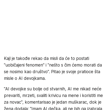
Kajl je takođe rekao da misli da će to postati
"uobičajeni fenomen" i "nešto s čim ćemo morati da
se nosimo kao društvo". Pitao je svoje pratioce šta
misle o AI devojkama.
"AI devojke su bolje od stvarnih, AI me nikad neće
prevariti, mrzeti, svaliti krivicu na mene i koristiti me
za novac", komentarisao je jedan muškarac, dok je
žena dodala: "Imam AI dečka, ali ne bih ga izabrala