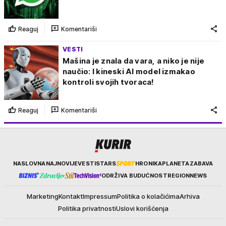
Reaguj
Komentariši
VESTI
Mašina je znala da vara, a niko je nije
naučio: I kineski AI model izmakao
kontroli svojih tvoraca!
Reaguj
Komentariši
Kurir
NASLOVNA
NAJNOVIJE
VESTI
STARS
HRONIKA
PLANETA
ZABAVA
ODRŽIVA BUDUĆNOST
REGION
NEWS
Marketing
Kontakt
Impressum
Politika o kolačićima
Arhiva
Politika privatnosti
Uslovi korišćenja