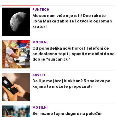
FUNTECH
Mesec nam više nije isti! Deo rakete
Ilona Maska zabio se i otvorio ogroman
krater!
MOBILNI
Od ponedeljka novi horor! Telefoni će
se doslovno topiti, spasite mobilni da ne
dobije "sunčanicu"
SAVETI
Da li je moj broj blokiran? 5 znakova po
kojima to možete prepoznati
MOBILNI
Svi imamo tajno dugme na poleđini