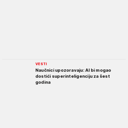
VESTI
Naučnici upozoravaju: AI bi mogao
dostići superinteligenciju za šest
godina