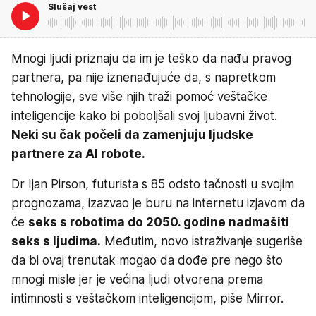
Slušaj vest
Mnogi ljudi priznaju da im je teško da nađu pravog
partnera, pa nije iznenađujuće da, s napretkom
tehnologije, sve više njih traži pomoć veštačke
inteligencije kako bi poboljšali svoj ljubavni život.
Neki su čak počeli da zamenjuju ljudske
partnere za AI robote.
Dr Ijan Pirson, futurista s 85 odsto tačnosti u svojim
prognozama, izazvao je buru na internetu izjavom da
će
seks s robotima do 2050. godine nadmašiti
seks s ljudima.
Međutim, novo istraživanje sugeriše
da bi ovaj trenutak mogao da dođe pre nego što
mnogi misle jer je većina ljudi otvorena prema
intimnosti s veštačkom inteligencijom, piše Mirror.