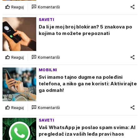
Reaguj
Komentariši
SAVETI
Da li je moj broj blokiran? 5 znakova po
kojima to možete prepoznati
Reaguj
Komentariši
MOBILNI
Svi imamo tajno dugme na poleđini
telefona, a niko ga ne koristi: Aktivirajte
ga odmah!
Reaguj
Komentariši
SAVETI
Vaš WhatsApp je poslao spam svima: AI
pregledač iza vaših leđa pravi haos