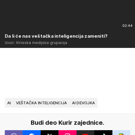
02:44
Da li će nas veštačka inteligencija zameniti?
Izvor: Kineska medijska grupacija
AI
VEŠTAČKA INTELIGENCIJA
AI DEVOJKA
Budi deo Kurir zajednice.