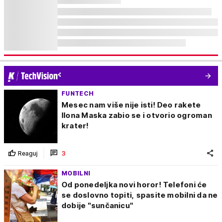
FUNTECH
Mesec nam više nije isti! Deo rakete
Ilona Maska zabio se i otvorio ogroman
krater!
Reaguj
3
MOBILNI
Od ponedeljka novi horor! Telefoni će
se doslovno topiti, spasite mobilni da ne
dobije "sunčanicu"