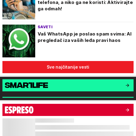
telefona, a niko ga ne koristi: Aktivirajte
ga odmah!
SAVETI
Vaš WhatsApp je poslao spam svima: AI
pregledač iza vaših leđa pravi haos
Sve najčitanije vesti