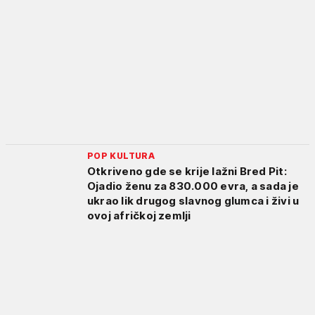
POP KULTURA
Otkriveno gde se krije lažni Bred Pit:
Ojadio ženu za 830.000 evra, a sada je
ukrao lik drugog slavnog glumca i živi u
ovoj afričkoj zemlji