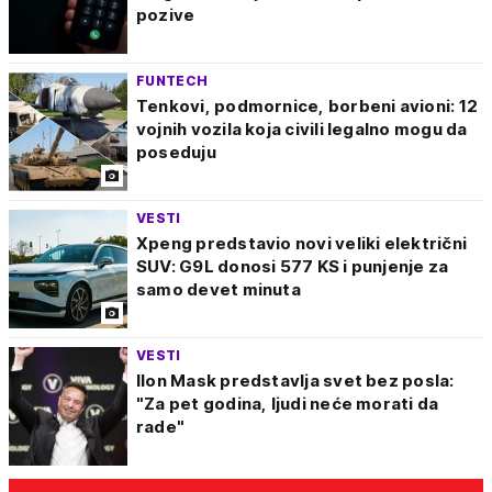
pozive
FUNTECH
Tenkovi, podmornice, borbeni avioni: 12
vojnih vozila koja civili legalno mogu da
poseduju
VESTI
Xpeng predstavio novi veliki električni
SUV: G9L donosi 577 KS i punjenje za
samo devet minuta
VESTI
Ilon Mask predstavlja svet bez posla:
"Za pet godina, ljudi neće morati da
rade"