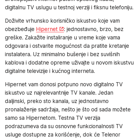
digitalnu TV uslugu u testnoj verziji i fiksnu telefoniju.
Doživite vrhunsko korisničko iskustvo koje vam
obezbeđuje
Hipernet
: jednostavno, brzo, bez
greške. Zakažite instaliranje u vreme koje vama
odgovara i ostvarite mogućnost da pratite kretanje
instalatera. Uz minimalno bušenje i bez suvišnih
kablova i dodatne opreme uživajte u novom iskustvu
digitalne televizije i kućnog interneta.
Hipernet vam donosi potpuno novo digitalno TV
iskustvo uz najrelevantnije TV kanale. Jedan
daljinski, preko sto kanala, uz jednostavno
pronalaženje sadržaja, nešto je što od sada možete
samo sa Hipernetom. Testna TV verzija
podrazumeva da su osnovne funkcionalnosti TV
usluge dostupne za korišćenje, dok će Telenor