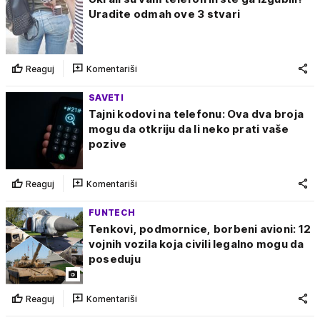
Uradite odmah ove 3 stvari
Reaguj
Komentariši
SAVETI
Tajni kodovi na telefonu: Ova dva broja
mogu da otkriju da li neko prati vaše
pozive
Reaguj
Komentariši
FUNTECH
Tenkovi, podmornice, borbeni avioni: 12
vojnih vozila koja civili legalno mogu da
poseduju
Reaguj
Komentariši