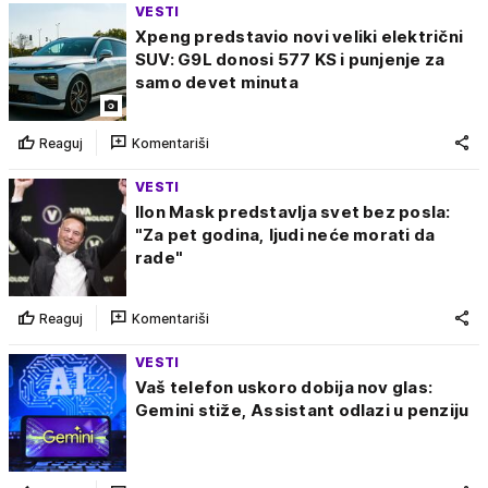
VESTI
Xpeng predstavio novi veliki električni
SUV: G9L donosi 577 KS i punjenje za
samo devet minuta
Reaguj
Komentariši
VESTI
Ilon Mask predstavlja svet bez posla:
"Za pet godina, ljudi neće morati da
rade"
Reaguj
Komentariši
VESTI
Vaš telefon uskoro dobija nov glas:
Gemini stiže, Assistant odlazi u penziju