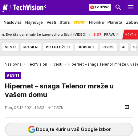
TV UŽIVO
Naslovna
Najnovije
Vesti
Stars
Hronika
Planeta
Zaba
ta ga je najviše iznenadilo u Srbiji (VIDEO)
8:07
PRAVU FORMU ŽELIM DA POKA
NOVO
→
VESTI
MOBILNI
PC I GEDŽETI
DIGISVET
IGRICE
AI
SA
Naslovna
TechVision
Vesti
Hipernet – snaga Telenor mreže u va
VESTI
Hipernet – snaga Telenor mreže u
vašem domu
Pon, 06.12.2021. 13:53h
→ 17:57h
Dodajte Kurir u vaš Google izbor