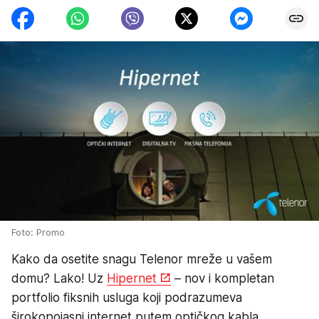
Foto: Promo
Kako da osetite snagu Telenor mreže u vašem
domu? Lako! Uz
Hipernet
– nov i kompletan
portfolio fiksnih usluga koji podrazumeva
širokopojasni internet putem optičkog kabla,