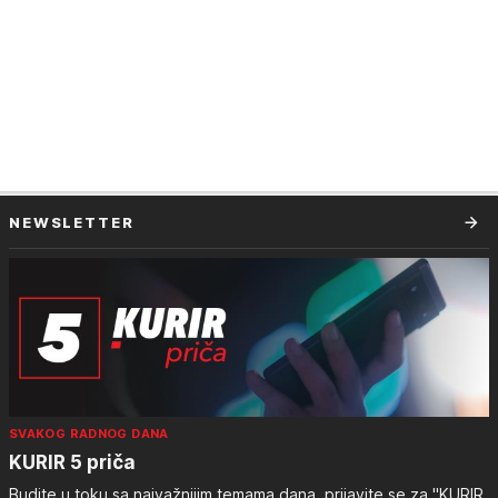
NEWSLETTER
SVAKOG RADNOG DANA
KURIR 5 priča
Budite u toku sa najvažnijim temama dana, prijavite se za "KURIR