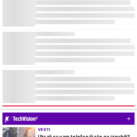
VESTI
Ukrali su vam telefon ili ste ga izgubili?