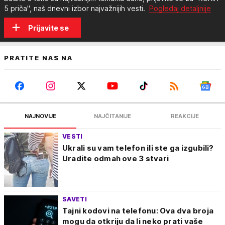
5 priča", naš dnevni izbor najvažnijih vesti.
Pogledaj detaljnije
Prijavite se
PRATITE NAS NA
NAJNOVIJE
NAJČITANIJE
REAKCIJE
VESTI
Ukrali su vam telefon ili ste ga izgubili?
Uradite odmah ove 3 stvari
SAVETI
Tajni kodovi na telefonu: Ova dva broja
mogu da otkriju da li neko prati vaše