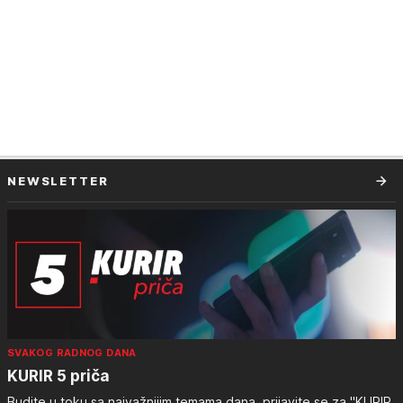
NEWSLETTER
SVAKOG RADNOG DANA
KURIR 5 priča
Budite u toku sa najvažnijim temama dana, prijavite se za "KURIR