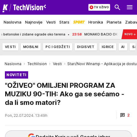
TV UŽIVO
Naslovna
Najnovije
Vesti
Stars
Hronika
Planeta
Zaba
i zidane ograde oko terena
23:58
MONAKO BACIO OKO NA LUKAKUA! Žele ga
NOVO
→
VESTI
MOBILNI
PC I GEDŽETI
DIGISVET
IGRICE
AI
SA
Naslovna
TechVision
Vesti
Stari/Novi Winamp - Aplikacija je dost
NOVITETI
"OŽIVEO" OMILJENI PROGRAM ZA
MUZIKU 90-TIH: Ako ga se sećamo -
da li smo matori?
2
Pon, 22.07.2024. 13:49h
Dodajte Kurir u vaš Google izbor