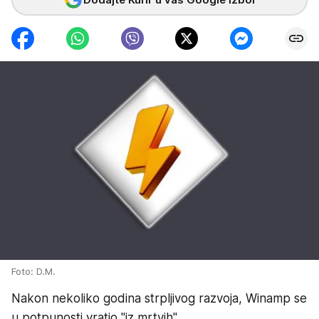
Foto: D.M.
Nakon nekoliko godina strpljivog razvoja, Winamp se
u potpunosti vratio "iz mrtvih".