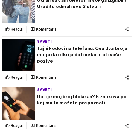
Ukrali su vam telefon ili ste ga izgubili?
Uradite odmah ove 3 stvari
Reaguj
Komentariši
SAVETI
Tajni kodovi na telefonu: Ova dva broja
mogu da otkriju da li neko prati vaše
pozive
Reaguj
Komentariši
SAVETI
Da li je moj broj blokiran? 5 znakova po
kojima to možete prepoznati
Reaguj
Komentariši