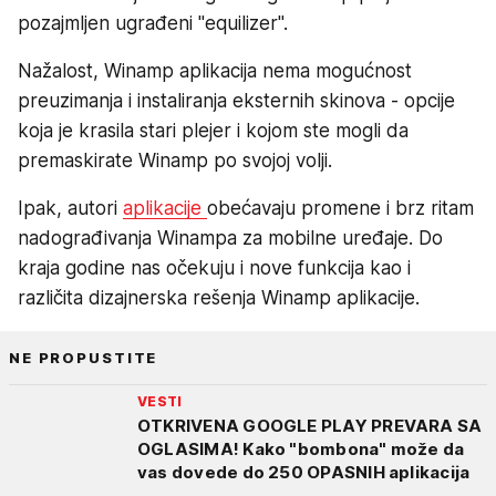
pozajmljen ugrađeni "equilizer".
Nažalost, Winamp aplikacija nema mogućnost
preuzimanja i instaliranja eksternih skinova - opcije
koja je krasila stari plejer i kojom ste mogli da
premaskirate Winamp po svojoj volji.
Ipak, autori
aplikacije
obećavaju promene i brz ritam
nadograđivanja Winampa za mobilne uređaje. Do
kraja godine nas očekuju i nove funkcija kao i
različita dizajnerska rešenja Winamp aplikacije.
NE PROPUSTITE
VESTI
OTKRIVENA GOOGLE PLAY PREVARA SA
OGLASIMA! Kako "bombona" može da
vas dovede do 250 OPASNIH aplikacija