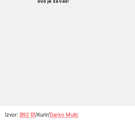
ovo je za vas!
Izvor:
B92
/Kurir/
Darko Mulic