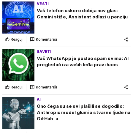
VESTI
Vaš telefon uskoro dobija nov glas:
Gemini stiže, Assistant odlazi u penziju
Reaguj
Komentariši
SAVETI
Vaš WhatsApp je poslao spam svima: AI
pregledač iza vaših leđa pravi haos
Reaguj
Komentariši
AI
Ono čega su se svi plašili se dogodilo:
Anthropic model glumio stvarne ljude na
GitHub-u