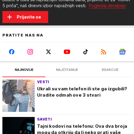
5 priča", naš dnevni izbor najvažnijih vesti.
Pogledaj detaljnije
Prijavite se
PRATITE NAS NA
NAJNOVIJE
NAJČITANIJE
REAKCIJE
VESTI
Ukrali su vam telefon ili ste ga izgubili?
Uradite odmah ove 3 stvari
SAVETI
Tajni kodovi na telefonu: Ova dva broja
mogu da otkriju da li neko prati vaše