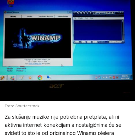
Foto: Shutterstock
Za slušanje muzike nije potrebna pretplata, ali ni
aktivna internet konekcijam a nostalgičnima će se
svideti to što je od originalnog Winamp plejera