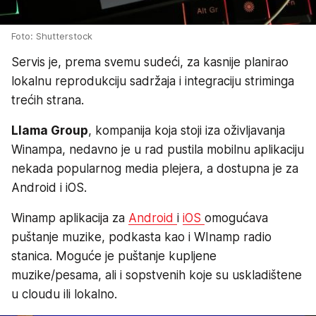
Foto: Shutterstock
Servis je, prema svemu sudeći, za kasnije planirao
lokalnu reprodukciju sadržaja i integraciju striminga
trećih strana.
Llama Group
, kompanija koja stoji iza oživljavanja
Winampa, nedavno je u rad pustila mobilnu aplikaciju
nekada popularnog media plejera, a dostupna je za
Android i iOS.
Winamp aplikacija za
Android
i
iOS
omogućava
puštanje muzike, podkasta kao i WInamp radio
stanica. Moguće je puštanje kupljene
muzike/pesama, ali i sopstvenih koje su uskladištene
u cloudu ili lokalno.