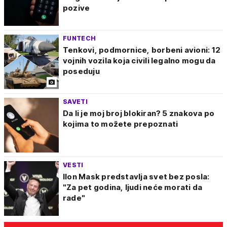
pozive
FUNTECH
Tenkovi, podmornice, borbeni avioni: 12
vojnih vozila koja civili legalno mogu da
poseduju
SAVETI
Da li je moj broj blokiran? 5 znakova po
kojima to možete prepoznati
VESTI
Ilon Mask predstavlja svet bez posla:
"Za pet godina, ljudi neće morati da
rade"