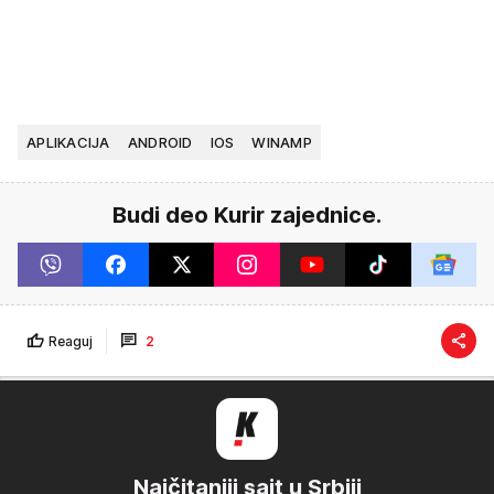
APLIKACIJA
ANDROID
IOS
WINAMP
Budi deo Kurir zajednice.
Reaguj
2
Najčitaniji sajt u Srbiji