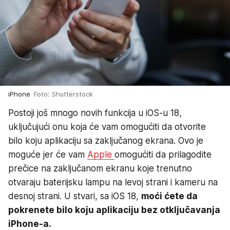
iPhone
Foto: Shutterstock
Postoji još mnogo novih funkcija u iOS-u 18,
uključujući onu koja će vam omogućiti da otvorite
bilo koju aplikaciju sa zaključanog ekrana. Ovo je
moguće jer će vam
Apple
omogućiti da prilagodite
prečice na zaključanom ekranu koje trenutno
otvaraju baterijsku lampu na levoj strani i kameru na
desnoj strani. U stvari, sa iOS 18,
moći ćete da
pokrenete bilo koju aplikaciju bez otključavanja
iPhone-a.