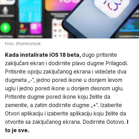
Foto: Shutterstock
Kada instalirate iOS 18 beta,
dugo pritisnite
zaključani ekran i dodirnite plavo dugme Prilagodi.
Pritisnite opciju zaključanog ekrana i videćete dva
dugmeta „-“, jedno pored ikone u donjem levom
uglu i jedno pored ikone u donjem desnom uglu.
Pritisnite dugme pored ikone koju želite da
zamenite, a zatim dodirnite dugme „+“. Izaberite
Otvori aplikaciju i izaberite aplikaciju koju želite da
otvorite sa zaključanog ekrana. Dodirnite Gotovo.
I
to je sve.