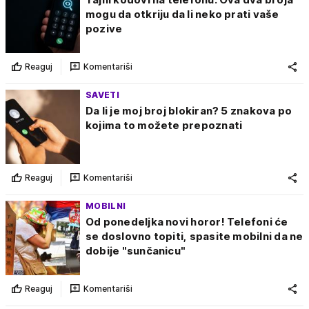
mogu da otkriju da li neko prati vaše
pozive
Reaguj
Komentariši
SAVETI
Da li je moj broj blokiran? 5 znakova po
kojima to možete prepoznati
Reaguj
Komentariši
MOBILNI
Od ponedeljka novi horor! Telefoni će
se doslovno topiti, spasite mobilni da ne
dobije "sunčanicu"
Reaguj
Komentariši