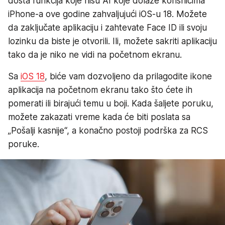
dosta funkcija koje nisu AI koje dolaze korisnicima
iPhone-a ove godine zahvaljujući iOS-u 18. Možete
da zaključate aplikaciju i zahtevate Face ID ili svoju
lozinku da biste je otvorili. Ili, možete sakriti aplikaciju
tako da je niko ne vidi na početnom ekranu.
Sa
iOS 18
, biće vam dozvoljeno da prilagodite ikone
aplikacija na početnom ekranu tako što ćete ih
pomerati ili birajući temu u boji. Kada šaljete poruku,
možete zakazati vreme kada će biti poslata sa
„Pošalji kasnije“, a konačno postoji podrška za RCS
poruke.