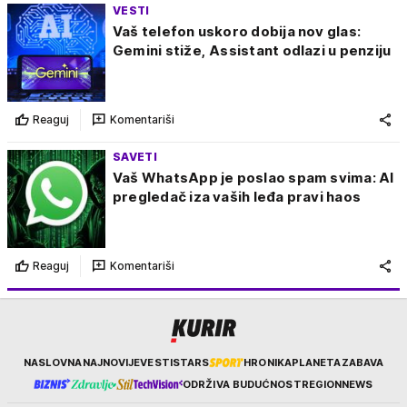
VESTI
Vaš telefon uskoro dobija nov glas:
Gemini stiže, Assistant odlazi u penziju
Reaguj
Komentariši
SAVETI
Vaš WhatsApp je poslao spam svima: AI
pregledač iza vaših leđa pravi haos
Reaguj
Komentariši
Kurir
NASLOVNA
NAJNOVIJE
VESTI
STARS
HRONIKA
PLANETA
ZABAVA
ODRŽIVA BUDUĆNOST
REGION
NEWS