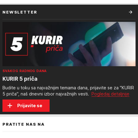
NEWSLETTER
SVAKOG RADNOG DANA
KURIR 5 priča
Budite u toku sa najvažnijim temama dana, prijavite se za "KURIR
5 priča", naš dnevni izbor najvažnijih vesti.
Pogledaj detaljnije
Prijavite se
PRATITE NAS NA