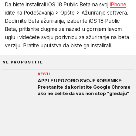
Da biste instalirali iOS 18 Public Beta na svoj
iPhone
,
idite na Podešavanja > Opšte > Ažuriranje softvera.
Dodirnite Beta ažuriranja, izaberite iOS 18 Public
Beta, pritisnite dugme za nazad u gornjem levom
uglu i videćete svoju pozivnicu za ažuriranje na beta
verziju. Pratite uputstva da biste ga instalirali.
NE PROPUSTITE
VESTI
APPLE UPOZORIO SVOJE KORISNIKE:
Prestanite da koristite Google Chrome
ako ne želite da vas non stop "gledaju"