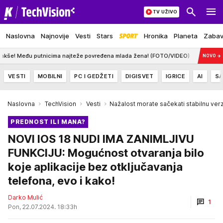
TV UŽIVO
Naslovna
Najnovije
Vesti
Stars
Hronika
Planeta
Zaba
utnicima najteže povređena mlada žena! (FOTO/VIDEO)
13:47
TRAGEDIJA U 
NOVO
→
VESTI
MOBILNI
PC I GEDŽETI
DIGISVET
IGRICE
AI
SA
Naslovna
TechVision
Vesti
Nažalost morate sačekati stabilnu verz
PREDNOST ILI MANA?
NOVI IOS 18 NUDI IMA ZANIMLJIVU
FUNKCIJU: Mogućnost otvaranja bilo
koje aplikacije bez otključavanja
telefona, evo i kako!
Darko Mulić
1
Pon, 22.07.2024. 18:33h