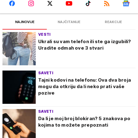
NAJNOVIJE
NAJČITANIJE
REAKCIJE
VESTI
Ukrali su vam telefon ili ste ga izgubili?
Uradite odmah ove 3 stvari
SAVETI
Tajni kodovi na telefonu: Ova dva broja
mogu da otkriju da li neko prati vaše
pozive
SAVETI
Da li je moj broj blokiran? 5 znakova po
kojima to možete prepoznati