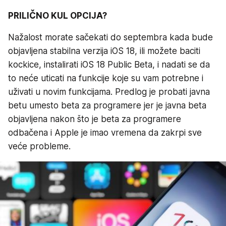
PRILIČNO KUL OPCIJA?
Nažalost morate sačekati do septembra kada bude
objavljena stabilna verzija iOS 18, ili možete baciti
kockice, instalirati iOS 18 Public Beta, i nadati se da
to neće uticati na funkcije koje su vam potrebne i
uživati u novim funkcijama. Predlog je probati javna
betu umesto beta za programere jer je javna beta
objavljena nakon što je beta za programere
odbačena i Apple je imao vremena da zakrpi sve
veće probleme.