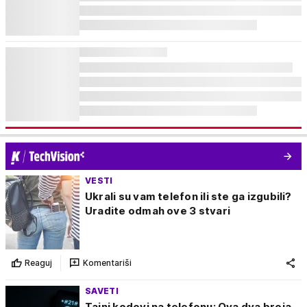
VESTI
Ukrali su vam telefon ili ste ga izgubili?
Uradite odmah ove 3 stvari
Reaguj
Komentariši
SAVETI
Tajni kodovi na telefonu: Ova dva broja