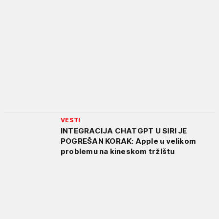
VESTI
INTEGRACIJA CHATGPT U SIRI JE
POGREŠAN KORAK: Apple u velikom
problemu na kineskom tržIštu