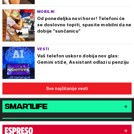
MOBILNI
Od ponedeljka novi horor! Telefoni će
se doslovno topiti, spasite mobilni da ne
dobije "sunčanicu"
VESTI
Vaš telefon uskoro dobija nov glas:
Gemini stiže, Assistant odlazi u penziju
Sve najčitanije vesti