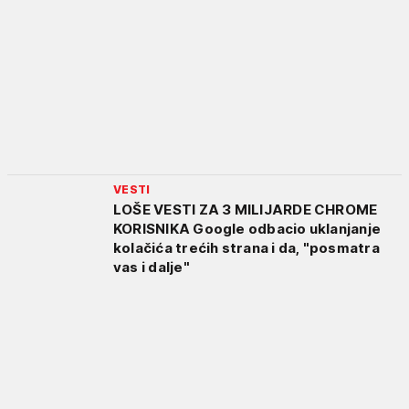
VESTI
LOŠE VESTI ZA 3 MILIJARDE CHROME
KORISNIKA Google odbacio uklanjanje
kolačića trećih strana i da, "posmatra
vas i dalje"