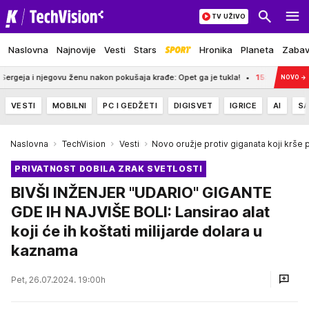
TV UŽIVO
Naslovna
Najnovije
Vesti
Stars
Hronika
Planeta
Zaba
vu ženu nakon pokušaja krađe: Opet ga je tukla!
15:42
UKRAJINCI UDARILI N
NOVO
→
VESTI
MOBILNI
PC I GEDŽETI
DIGISVET
IGRICE
AI
SA
Naslovna
TechVision
Vesti
Novo oružje protiv giganata koji krše 
PRIVATNOST DOBILA ZRAK SVETLOSTI
BIVŠI INŽENJER "UDARIO" GIGANTE
GDE IH NAJVIŠE BOLI: Lansirao alat
koji će ih koštati milijarde dolara u
kaznama
Pet, 26.07.2024. 19:00h