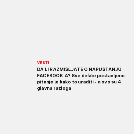
VESTI
DA LI RAZMIŠLJATE O NAPUŠTANJU
FACEBOOK-A? Sve češće postavljeno
pitanje je kako to uraditi - a ovo su 4
glavna razloga