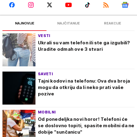
NAJNOVIJE
NAJČITANIJE
REAKCIJE
VESTI
Ukrali su vam telefon ili ste ga izgubili?
Uradite odmah ove 3 stvari
SAVETI
Tajni kodovi na telefonu: Ova dva broja
mogu da otkriju da li neko prati vaše
pozive
MOBILNI
Od ponedeljka novi horor! Telefoni će
se doslovno topiti, spasite mobilni da ne
dobije "sunčanicu"