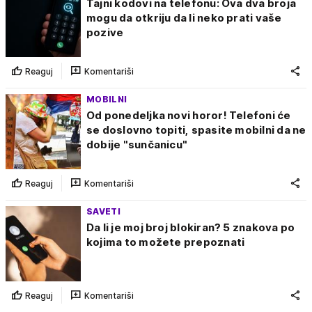
Tajni kodovi na telefonu: Ova dva broja
mogu da otkriju da li neko prati vaše
pozive
Reaguj
Komentariši
MOBILNI
Od ponedeljka novi horor! Telefoni će
se doslovno topiti, spasite mobilni da ne
dobije "sunčanicu"
Reaguj
Komentariši
SAVETI
Da li je moj broj blokiran? 5 znakova po
kojima to možete prepoznati
Reaguj
Komentariši