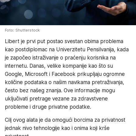
Foto: Shutterstock
Libert je prvi put postao svestan obima problema
kao postdiplomac na Univerzitetu Pensilvanija, kada
je započeo istraživanje o praćenju korisnika na
internetu. Danas, velike kompanije kao što su
Google, Microsoft i Facebook prikupljaju ogromne
količine podataka o našim navikama pretraživanja,
često bez našeg znanja. Ove informacije mogu
uključivati pretrage vezane za zdravstvene
probleme i druge privatne podatke.
Cilj ovog alata je da omogući borcima za privatnost
jednak nivo tehnologije kao i onima koji krše