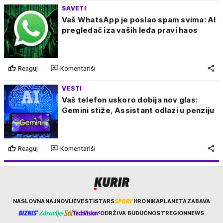
SAVETI
Vaš WhatsApp je poslao spam svima: AI
pregledač iza vaših leđa pravi haos
Reaguj
Komentariši
VESTI
Vaš telefon uskoro dobija nov glas:
Gemini stiže, Assistant odlazi u penziju
Reaguj
Komentariši
Kurir
NASLOVNA
NAJNOVIJE
VESTI
STARS
HRONIKA
PLANETA
ZABAVA
ODRŽIVA BUDUĆNOST
REGION
NEWS