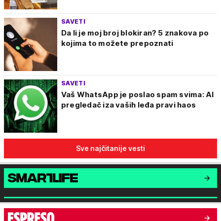
SAVETI
Da li je moj broj blokiran? 5 znakova po
kojima to možete prepoznati
SAVETI
Vaš WhatsApp je poslao spam svima: AI
pregledač iza vaših leđa pravi haos
Sve najčitanije vesti