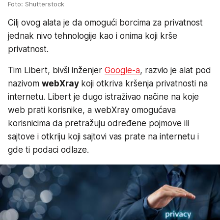
Foto: Shutterstock
Cilj ovog alata je da omogući borcima za privatnost
jednak nivo tehnologije kao i onima koji krše
privatnost.
Tim Libert, bivši inženjer
Google-a
, razvio je alat pod
nazivom
webXray
koji otkriva kršenja privatnosti na
internetu. Libert je dugo istraživao načine na koje
web prati korisnike, a webXray omogućava
korisnicima da pretražuju određene pojmove ili
sajtove i otkriju koji sajtovi vas prate na internetu i
gde ti podaci odlaze.