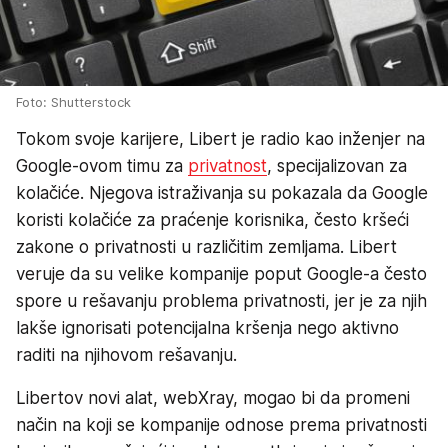
Foto: Shutterstock
Tokom svoje karijere, Libert je radio kao inženjer na
Google-ovom timu za
privatnost
, specijalizovan za
kolačiće. Njegova istraživanja su pokazala da Google
koristi kolačiće za praćenje korisnika, često kršeći
zakone o privatnosti u različitim zemljama. Libert
veruje da su velike kompanije poput Google-a često
spore u rešavanju problema privatnosti, jer je za njih
lakše ignorisati potencijalna kršenja nego aktivno
raditi na njihovom rešavanju.
Libertov novi alat, webXray, mogao bi da promeni
način na koji se kompanije odnose prema privatnosti