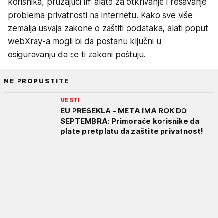
korisnika, pružajući im alate za otkrivanje i rešavanje
problema privatnosti na internetu. Kako sve više
zemalja usvaja zakone o zaštiti podataka, alati poput
webXray-a mogli bi da postanu ključni u
osiguravanju da se ti zakoni poštuju.
NE PROPUSTITE
VESTI
EU PRESEKLA - META IMA ROK DO
SEPTEMBRA: Primoraće korisnike da
plate pretplatu da zaštite privatnost!