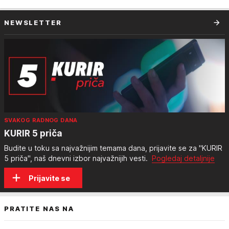
NEWSLETTER
SVAKOG RADNOG DANA
KURIR 5 priča
Budite u toku sa najvažnijim temama dana, prijavite se za "KURIR
5 priča", naš dnevni izbor najvažnijih vesti.
Pogledaj detaljnije
Prijavite se
PRATITE NAS NA