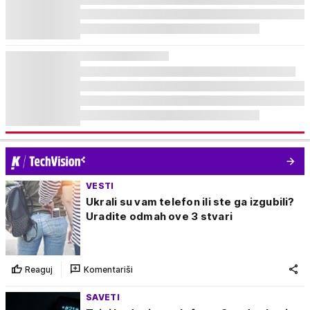
VESTI
Ukrali su vam telefon ili ste ga izgubili?
Uradite odmah ove 3 stvari
Reaguj
Komentariši
SAVETI