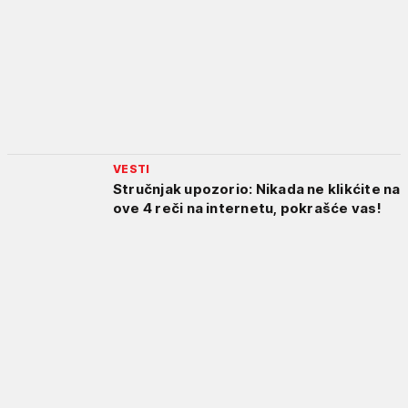
VESTI
Stručnjak upozorio: Nikada ne klikćite na
ove 4 reči na internetu, pokrašće vas!