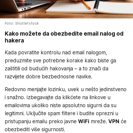
Foto: Shutterstock
Kako možete da obezbedite email nalog od
hakera
Kada povratite kontrolu nad email nalogom,
preduzmite sve potrebne korake kako biste ga
zaštitili od budućih hakovanja – a to znači da
razvijete dobre bezbednosne navike.
Redovno menjajte lozinku, uvek u nešto jedinstveno
i snažno. Izbegavajte da klikćete na linkove u
emailovima ukoliko niste apsolutno sigurni da su
legitimni. Uključite spam filtere i budite oprezni u
pristupanju emailu preko javne
WiFi
mreže.
VPN
će
obezbediti više sigurnosti.