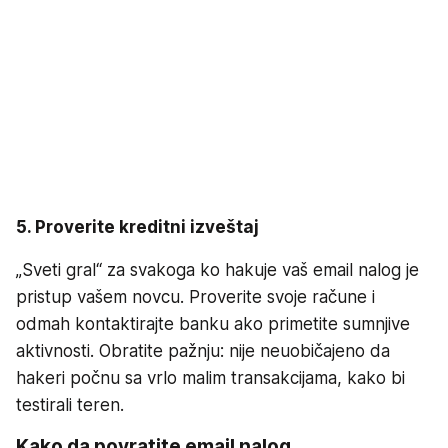
5. Proverite kreditni izveštaj
„Sveti gral“ za svakoga ko hakuje vaš email nalog je
pristup vašem novcu. Proverite svoje račune i
odmah kontaktirajte banku ako primetite sumnjive
aktivnosti. Obratite pažnju: nije neuobičajeno da
hakeri počnu sa vrlo malim transakcijama, kako bi
testirali teren.
Kako da povratite email nalog