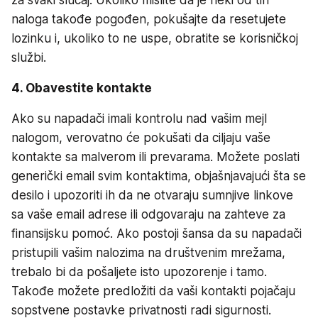
za svaki slučaj. Ukoliko mislite da je neki od tih
naloga takođe pogođen, pokušajte da resetujete
lozinku i, ukoliko to ne uspe, obratite se korisničkoj
službi.
4. Obavestite kontakte
Ako su napadači imali kontrolu nad vašim mejl
nalogom, verovatno će pokušati da ciljaju vaše
kontakte sa malverom ili prevarama. Možete poslati
generički email svim kontaktima, objašnjavajući šta se
desilo i upozoriti ih da ne otvaraju sumnjive linkove
sa vaše email adrese ili odgovaraju na zahteve za
finansijsku pomoć. Ako postoji šansa da su napadači
pristupili vašim nalozima na društvenim mrežama,
trebalo bi da pošaljete isto upozorenje i tamo.
Takođe možete predložiti da vaši kontakti pojačaju
sopstvene postavke privatnosti radi sigurnosti.