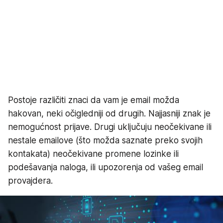
Postoje različiti znaci da vam je email možda
hakovan, neki očigledniji od drugih. Najjasniji znak je
nemogućnost prijave. Drugi uključuju neočekivane ili
nestale emailove (što možda saznate preko svojih
kontakata) neočekivane promene lozinke ili
podešavanja naloga, ili upozorenja od vašeg email
provajdera.