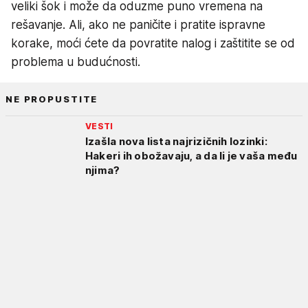
veliki šok i može da oduzme puno vremena na
rešavanje. Ali, ako ne paničite i pratite ispravne
korake, moći ćete da povratite nalog i zaštitite se od
problema u budućnosti.
NE PROPUSTITE
VESTI
Izašla nova lista najrizičnih lozinki:
Hakeri ih obožavaju, a da li je vaša među
njima?