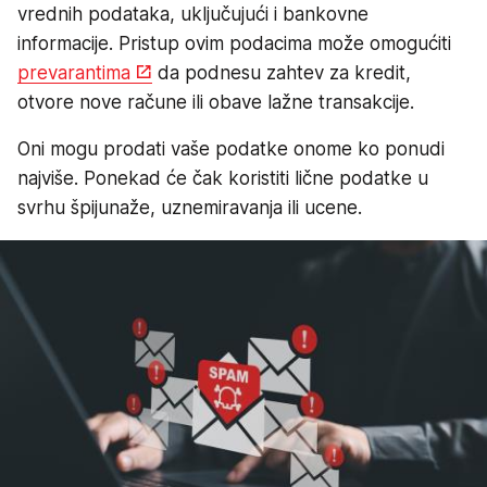
vrednih podataka, uključujući i bankovne
informacije. Pristup ovim podacima može omogućiti
prevarantima
da podnesu zahtev za kredit,
otvore nove račune ili obave lažne transakcije.
Oni mogu prodati vaše podatke onome ko ponudi
najviše. Ponekad će čak koristiti lične podatke u
svrhu špijunaže, uznemiravanja ili ucene.