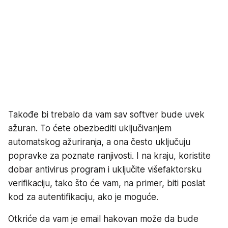
Takođe bi trebalo da vam sav softver bude uvek
ažuran. To ćete obezbediti uključivanjem
automatskog ažuriranja, a ona često uključuju
popravke za poznate ranjivosti. I na kraju, koristite
dobar antivirus program i uključite višefaktorsku
verifikaciju, tako što će vam, na primer, biti poslat
kod za autentifikaciju, ako je moguće.
Otkriće da vam je email hakovan može da bude