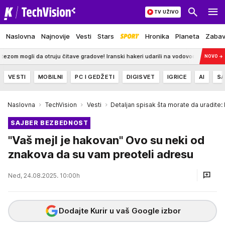
TV UŽIVO
Naslovna
Najnovije
Vesti
Stars
Hronika
Planeta
Zaba
tave gradove! Iranski hakeri udarili na vodovode u Americi
17:57
"TO JE JEDN
NOVO
→
VESTI
MOBILNI
PC I GEDŽETI
DIGISVET
IGRICE
AI
SA
Naslovna
TechVision
Vesti
Detaljan spisak šta morate da uradite:
SAJBER BEZBEDNOST
"Vaš mejl je hakovan" Ovo su neki od
znakova da su vam preoteli adresu
Ned, 24.08.2025. 10:00h
Dodajte Kurir u vaš Google izbor