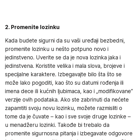
2. Promenite lozinku
Kada budete sigurni da su vaši uređaji bezbedni,
promenite lozinku u nešto potpuno novo i
jedinstveno. Uverite se da je nova lozinka jaka i
jedinstvena. Koristite velika i mala slova, brojeve i
specijalne karaktere. Izbegavajte bilo šta što se
može lako pogoditi, kao što su datumi rođenja ili
imena dece ili kućnih ljubimaca, kao i „modifikovane“
verzije ovih podataka. Ako ste zabrinuti da nećete
zapamtiti svoju novu lozinku, možete razmisliti o
tome da je čuvate – kao i sve svoje druge lozinke –
u menadžeru lozinki. Takođe bi trebalo da
promenite sigurnosna pitanja i izbegavate odgovore