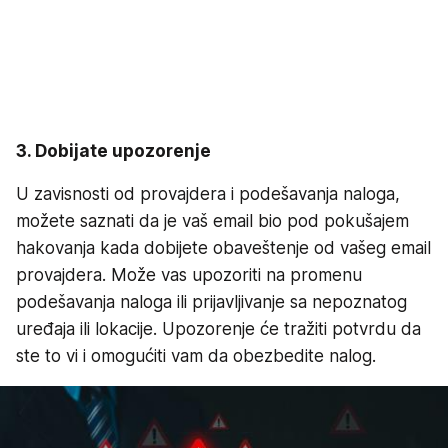
3. Dobijate upozorenje
U zavisnosti od provajdera i podešavanja naloga,
možete saznati da je vaš email bio pod pokušajem
hakovanja kada dobijete obaveštenje od vašeg email
provajdera. Može vas upozoriti na promenu
podešavanja naloga ili prijavljivanje sa nepoznatog
uređaja ili lokacije. Upozorenje će tražiti potvrdu da
ste to vi i omogućiti vam da obezbedite nalog.