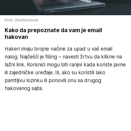
Foto: Shutterstock
Kako da prepoznate da vam je email
hakovan
Hakeri imaju brojne načine za upad u vaš email
nalog. Najčešći je fišing – navesti žrtvu da klikne na
lažni link. Korisnici mogu biti ranjivi kada koriste javne
ili zajedničke uređaje. Ili, ako su koristili lako
pamtljivu lozinku ili ponovili onu sa drugog
hakovanog sajta.