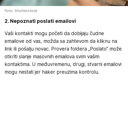
Foto: Shutterstock
2. Nepoznati poslati emailovi
Vaši kontakti mogu početi da dobijaju čudne
emailove od vas, možda sa zahtevom da kliknu na
link ili pošalju novac. Provera foldera „Poslato“ može
otkriti slanje masovnih emailova svim vašim
kontaktima. U međuvremenu, drugi, stvarni emailovi
mogu nestati jer haker preuzima kontrolu.