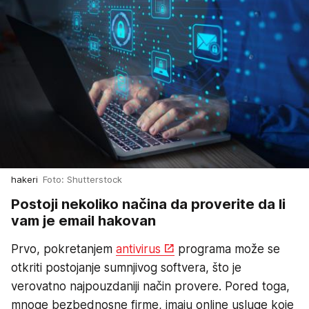
hakeri
Foto: Shutterstock
Postoji nekoliko načina da proverite da li
vam je email hakovan
Prvo, pokretanjem
antivirus
programa može se
otkriti postojanje sumnjivog softvera, što je
verovatno najpouzdaniji način provere. Pored toga,
mnoge bezbednosne firme, imaju online usluge koje