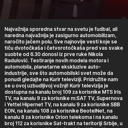
Najvažnija sporedna stvar na svetu je fudbal, ali
naredna najvažnija je zasigurno automobilizam,
naročito jačem polu. Sve najnovije vesti koje se
tiču dvotočkaša i četvorotočkaša pred vas svake
suobte od 6.30 donosi iz prve ruke Nikola
Radulović. Testiranje novih modela motora i
automobila, planetarne ekskluzive auto-
industrije, sve što automobilski svet može da
ponudi gledajte na Kurir televiziji. Pridružite nam
se u ovoj uzbudljivoj vožnji! Kurir televizija je
dostupna na kanalu broj 109 za korisnike MTS Iris
TV, na kanalu 9 za korisnike m:SAT TV, Supernova
i Yettel Hipernet TV, na kanalu 9 za korisnike SBB
EON, na kanalu 108 za korisnike BeotelNet, na
kanalu 8 za korisnike Orion telekoma i na kanalu
broj 112 za korisnike Sat-trakt na teritoriji Srbije, u