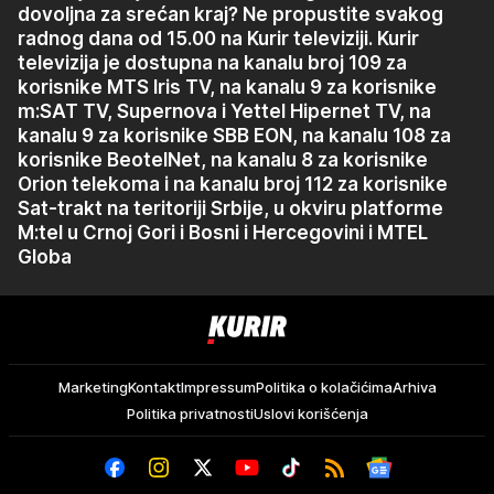
dovoljna za srećan kraj? Ne propustite svakog
radnog dana od 15.00 na Kurir televiziji. Kurir
televizija je dostupna na kanalu broj 109 za
korisnike MTS Iris TV, na kanalu 9 za korisnike
m:SAT TV, Supernova i Yettel Hipernet TV, na
kanalu 9 za korisnike SBB EON, na kanalu 108 za
korisnike BeotelNet, na kanalu 8 za korisnike
Orion telekoma i na kanalu broj 112 za korisnike
Sat-trakt na teritoriji Srbije, u okviru platforme
M:tel u Crnoj Gori i Bosni i Hercegovini i MTEL
Globa
Kurir
Marketing
Kontakt
Impressum
Politika o kolačićima
Arhiva
Politika privatnosti
Uslovi korišćenja