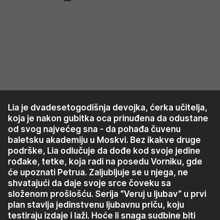
Lia je dvadesetogodišnja devojka, ćerka učitelja,
koja je nakon gubitka oca prinuđena da odustane
od svog najvećeg sna - da pohađa čuvenu
baletsku akademiju u Moskvi. Bez ikakve druge
podrške, Lia odlučuje da dođe kod svoje jedine
rođake, tetke, koja radi na posedu Vorniku, gde
će upoznati Petrua. Zaljubljuje se u njega, ne
shvatajući da daje svoje srce čoveku sa
složenom prošlošću. Serija “Veruj u ljubav” u prvi
plan stavlja jedinstvenu ljubavnu priču, koju
testiraju izdaje i laži. Hoće li snaga sudbine biti