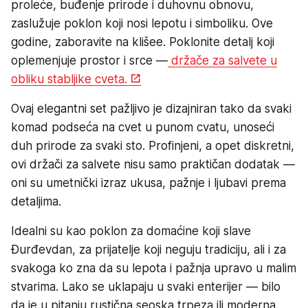
proleće, buđenje prirode i duhovnu obnovu,
zaslužuje poklon koji nosi lepotu i simboliku. Ove
godine, zaboravite na klišee. Poklonite detalj koji
oplemenjuje prostor i srce —
držače za salvete u
obliku stabljike cveta.
Ovaj elegantni set pažljivo je dizajniran tako da svaki
komad podseća na cvet u punom cvatu, unoseći
duh prirode za svaki sto. Profinjeni, a opet diskretni,
ovi držači za salvete nisu samo praktičan dodatak —
oni su umetnički izraz ukusa, pažnje i ljubavi prema
detaljima.
Idealni su kao poklon za domaćine koji slave
Đurđevdan, za prijatelje koji neguju tradiciju, ali i za
svakoga ko zna da su lepota i pažnja upravo u malim
stvarima. Lako se uklapaju u svaki enterijer — bilo
da je u pitanju rustična seoska trpeza ili moderna