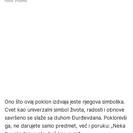
Foto: Promo
Ono što ovaj poklon izdvaja jeste njegova simbolika.
Cvet kao univerzalni simbol života, radosti i obnove
savršeno se slaže sa duhom Đurđevdana. Poklonivši
ga, ne darujete samo predmet, već i poruku: „Neka