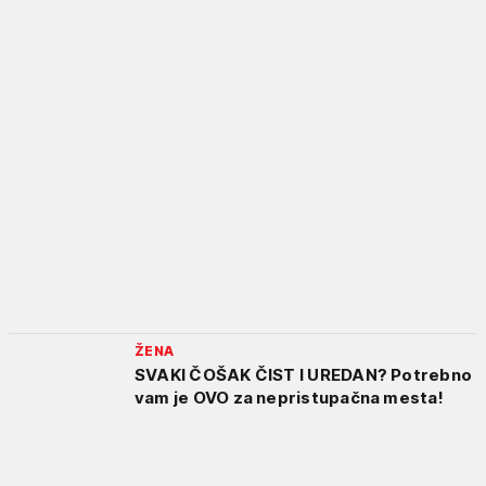
ŽENA
SVAKI ČOŠAK ČIST I UREDAN? Potrebno
vam je OVO za nepristupačna mesta!