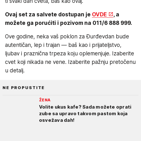
ti svaki dan cveta, baš kao ovaj.“
Ovaj set za salvete dostupan je
OVDE
, a
možete ga porućiti i pozivom na 011/6 888 999.
Ove godine, neka vaš poklon za Đurđevdan bude
autentičan, lep i trajan — baš kao i prijateljstvo,
ljubav i praznična trpeza koju oplemenjuje. Izaberite
cvet koji nikada ne vene. Izaberite pažnju pretočenu
u detalj.
NE PROPUSTITE
ŽENA
Volite ukus kafe? Sada možete oprati
zube sa upravo takvom pastom koja
osvežava dah!