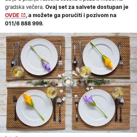
gradska večera.
Ovaj set za salvete dostupan je
OVDE
, a možete ga porućiti i pozivom na
011/6 888 999.