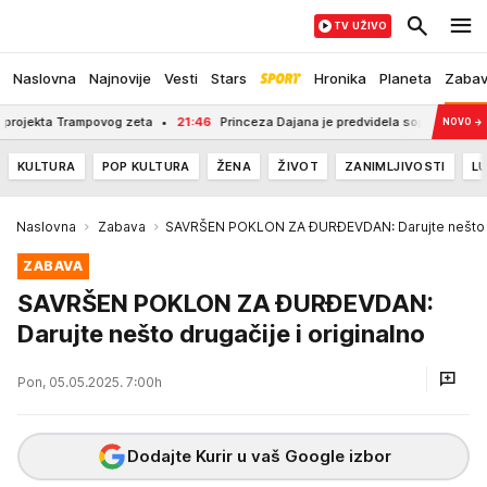
TV UŽIVO
Naslovna
Najnovije
Vesti
Stars
Hronika
Planeta
Zaba
ta Trampovog zeta
21:46
Princeza Dajana je predvidela sopstvenu tragediju? N
NOVO
→
KULTURA
POP KULTURA
ŽENA
ŽIVOT
ZANIMLJIVOSTI
LU
Naslovna
Zabava
SAVRŠEN POKLON ZA ĐURĐEVDAN: Darujte nešto dr
ZABAVA
SAVRŠEN POKLON ZA ĐURĐEVDAN:
Darujte nešto drugačije i originalno
Pon, 05.05.2025. 7:00h
Dodajte Kurir u vaš Google izbor