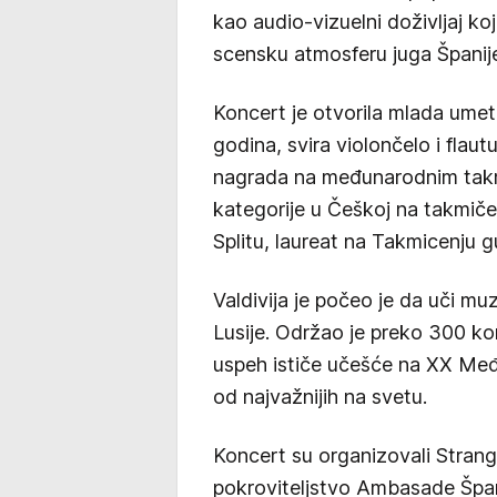
kao audio-vizuelni doživljaj ko
scensku atmosferu juga Španije
Koncert je otvorila mlada ume
godina, svira violončelo i flau
nagrada na međunarodnim takm
kategorije u Češkoj na takmiče
Splitu, laureat na Takmicenju 
Valdivija je počeo je da uči m
Lusije. Održao je preko 300 k
uspeh ističe učešće na XX Međ
od najvažnijih na svetu.
Koncert su organizovali Strang
pokroviteljstvo Ambasade Španij