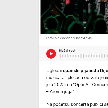
Foto: Aleksandar Milosavljević
Slušaj vest
Ugledni
španski pijanista Dij
muzičara i plesača održala je 
jula 2025. na “OpenAir Corne
– Arome juga”.
Na početku koncerta publici s