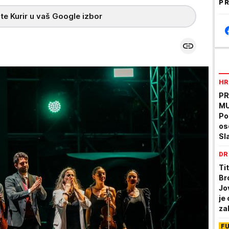
PR
te Kurir u vaš Google izbor
HR
PR
MU
Po
os
Sl
DR
Tit
Br
Jo
je 
za
F