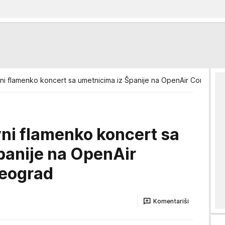
ni flamenko koncert sa umetnicima iz Španije na OpenAir Corner-u
ni flamenko koncert sa
panije na OpenAir
Beograd
Komentariši