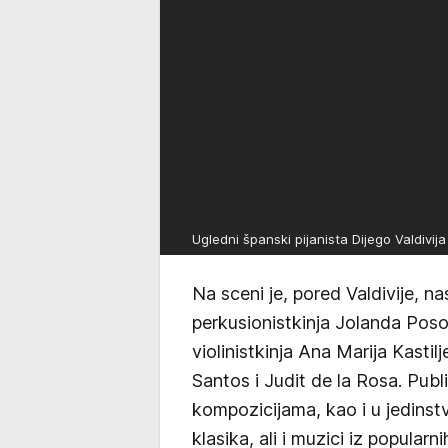
Ugledni španski pijanista Dijego Valdivij
Na sceni je, pored Valdivije, na
perkusionistkinja Jolanda Pos
violinistkinja Ana Marija Kastil
Santos i Judit de la Rosa. Publi
kompozicijama, kao i u jedinst
klasika, ali i muzici iz popularn