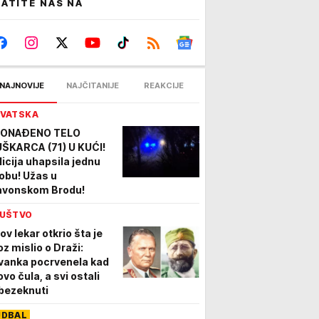
ATITE NAS NA
NAJNOVIJE
NAJČITANIJE
REAKCIJE
VATSKA
ONAĐENO TELO
ŠKARCA (71) U KUĆI!
licija uhapsila jednu
obu! Užas u
avonskom Brodu!
UŠTVO
ov lekar otkrio šta je
oz mislio o Draži:
vanka pocrvenela kad
ovo čula, a svi ostali
bezeknuti
UDBAL