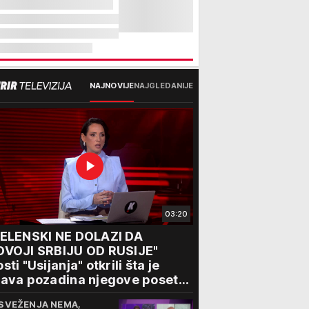
NAJNOVIJE
NAJGLEDANIJE
03:20
ZELENSKI NE DOLAZI DA
DVOJI SRBIJU OD RUSIJE"
sti "Usijanja" otkrili šta je
ava pozadina njegove posete
eogradu
SVEŽENJA NEMA,