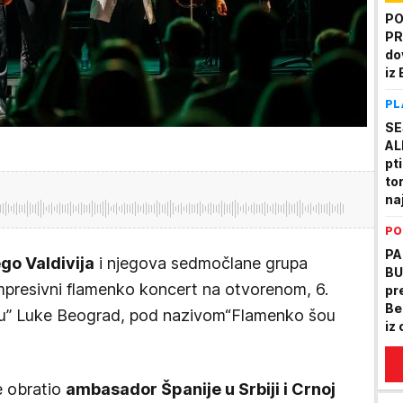
PO
PR
do
iz
PL
SE
AL
pt
tor
na
PO
PA
ego Valdivija
i njegova sedmočlane grupa
BU
impresivni flamenko koncert na otvorenom, 6.
pr
Be
r-u” Luke Beograd, pod nazivom“Flamenko šou
iz
en
in
e obratio
ambasador Španije u Srbiji i Crnoj