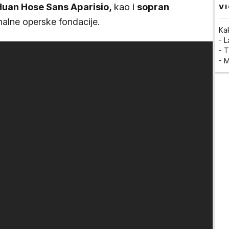
 Huan Hose Sans Aparisio,
kao i
sopran
VI
nalne operske fondacije.
Ka
- 
- T
- 