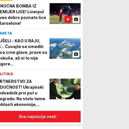
NOĆNA BOMBA IZ
EMIJER LIGE! Liverpul
veo dobro poznato lice
 Barselone!
ANETA
JŠELI - KAO U RAJU,
I... Čuvajte se smeđih
ica crne glave, prave su
okuše, ali ni to nije
jgore...
LITIKA
RTNERSTVO ZA
DUĆNOST! Ukrajinski
edsednik prvi put u
ogradu: Na stolu teme
 oblasti ekonomije,
ergetike i EU
tegracija
Sve najnovije vesti