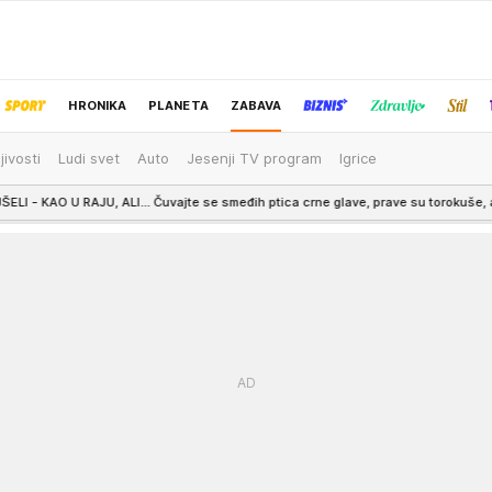
HRONIKA
PLANETA
ZABAVA
jivosti
Ludi svet
Auto
Jesenji TV program
Igrice
IZBOR UREDNIKA
ALI... Čuvajte se smeđih ptica crne glave, prave su torokuše, ali ni to nije najgor