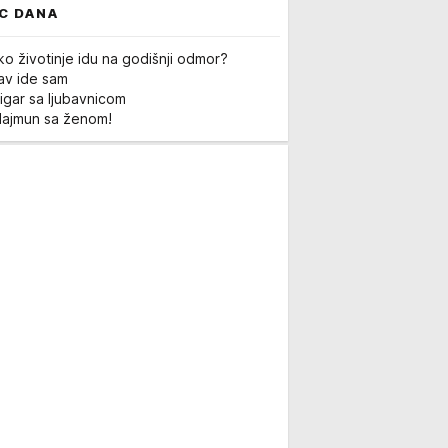
C DANA
ko životinje idu na godišnji odmor?
Lav ide sam
igar sa ljubavnicom
Majmun sa ženom!