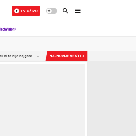
TV UŽIVO
e...
7:10
PARTNERSTVO ZA BUDUĆNOST! Ukrajinski predsednik prvi put u Beogra
NAJNOVIJE VESTI
→