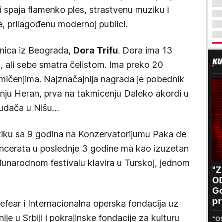
ji spaja flamenko ples, strastvenu muziku i
, prilagođenu modernoj publici.
tnica iz Beograda,
Dora Trifu
. Dora ima 13
tu, ali sebe smatra čelistom. Ima preko 20
ičenjima. Najznačajnija nagrada je pobednik
nju Heran, prva na takmicenju Daleko akordi u
gudača u Nišu…
uziku sa 9 godina na Konzervatorijumu Paka de
oncerata u poslednje 3 godine ma kao izuzetan
unarodnom festivalu klavira u Turskoj, jednom
"
O
Go
pr
efear i Internacionalna operska fondacija uz
B
e u Srbiji i pokrajinske fondacije za kulturu
"O