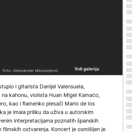
Vidi galeriju
a
Foto: Aleksandar Milosavljević
stupio i gitarista Danijel Valensuela,
o na kahonu, violista Huan Migel Kamaćo,
jero, kao i flamenko plesači Mario de los
ka je imala priliku da uživa u autorskim
venim interpretacijama poznatih španskih
ih filmskih ostvarenja. Koncert je osmišljen je