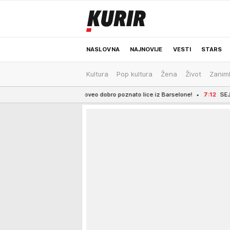
NASLOVNA
NAJNOVIJE
VESTI
STARS
Kultura
Pop kultura
Žena
Život
Zaniml
ODRŽIVA BUDUĆNOST
REGION
NEWS
Liverpul doveo dobro poznato lice iz Barselone!
7:12
SEJŠELI - KAO U RAJU, 