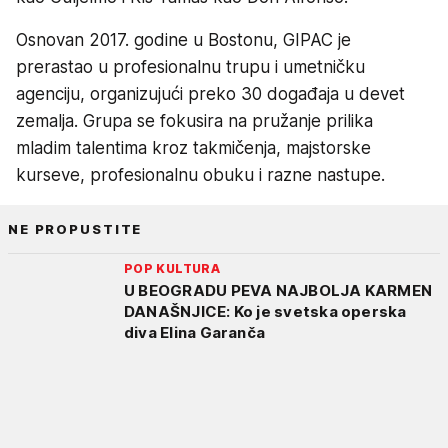
Osnovan 2017. godine u Bostonu, GIPAC je
prerastao u profesionalnu trupu i umetničku
agenciju, organizujući preko 30 događaja u devet
zemalja. Grupa se fokusira na pružanje prilika
mladim talentima kroz takmičenja, majstorske
kurseve, profesionalnu obuku i razne nastupe.
NE PROPUSTITE
POP KULTURA
U BEOGRADU PEVA NAJBOLJA KARMEN
DANAŠNJICE: Ko je svetska operska
diva Elina Garanča