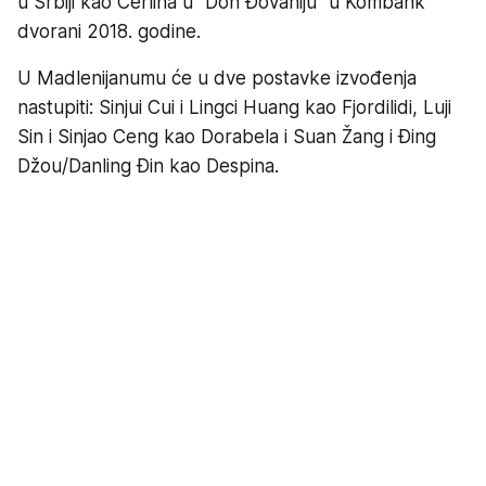
u Srbiji kao Cerlina u "Don Đovaniju" u Kombank
dvorani 2018. godine.
U Madlenijanumu će u dve postavke izvođenja
nastupiti: Sinjui Cui i Lingci Huang kao Fjordilidi, Luji
Sin i Sinjao Ceng kao Dorabela i Suan Žang i Đing
Džou/Danling Đin kao Despina.