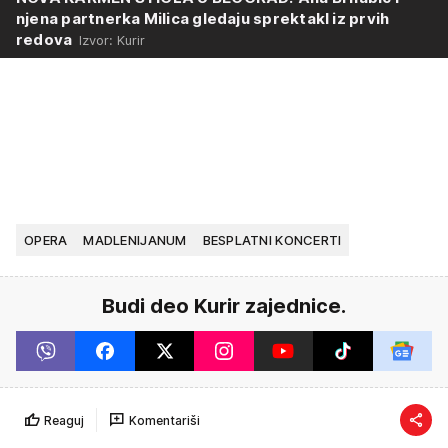
njena partnerka Milica gledaju sprektakl iz prvih
redova
Izvor: Kurir
OPERA
MADLENIJANUM
BESPLATNI KONCERTI
Budi deo Kurir zajednice.
Reaguj
Komentariši