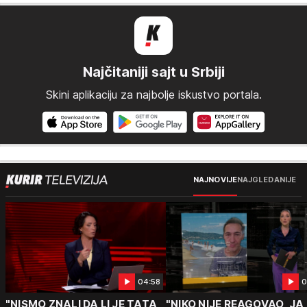
Najčitaniji sajt u Srbiji
Skini aplikaciju za najbolje iskustvo portala.
NAJNOVIJE
NAJGLEDANIJE
04:58
0
"NISMO ZNALI DA LI JE TATA
"NIKO NIJE REAGOVAO, JA