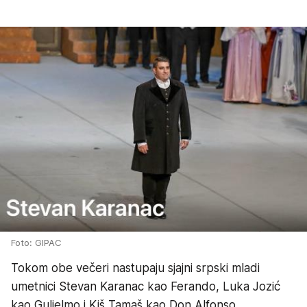
Foto: GIPAC
Tokom obe večeri nastupaju sjajni srpski mladi
umetnici Stevan Karanac kao Ferando, Luka Jozić
kao Guljelmo i Kiš Tamaš kao Don Alfonso.