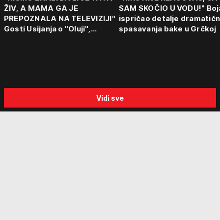
ŽIV, A MAMA GA JE
SAM SKOČIO U VODU!" Boj
PREPOZNALA NA TELEVIZIJI"
ispričao detalje dramatič
Gosti Usijanja o "Oluji",
spasavanja bake u Grčkoj
egzodusu Srba i stravičnim
svedočenjima
Vidi sve