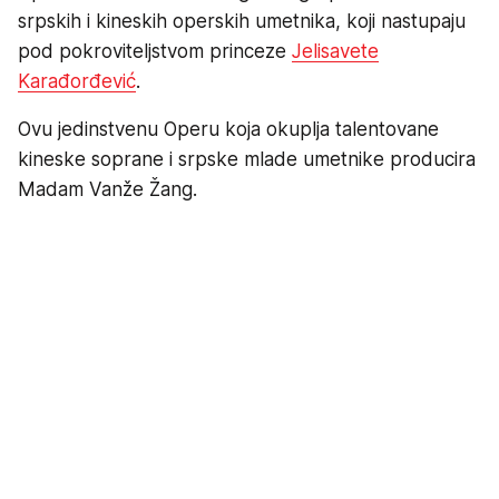
srpskih i kineskih operskih umetnika, koji nastupaju
pod pokroviteljstvom princeze
Jelisavete
Karađorđević
.
Ovu jedinstvenu Operu koja okuplja talentovane
kineske soprane i srpske mlade umetnike producira
Madam Vanže Žang.