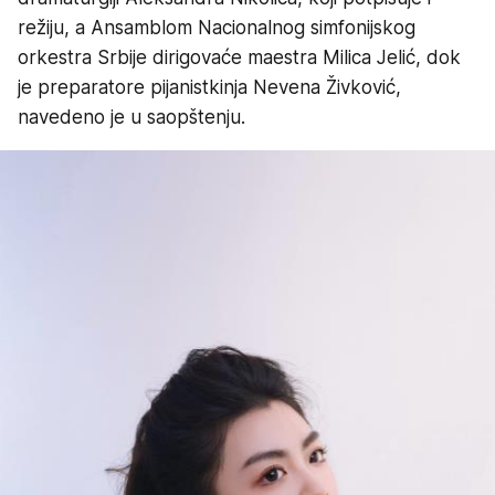
režiju, a Ansamblom Nacionalnog simfonijskog
orkestra Srbije dirigovaće maestra Milica Jelić, dok
je preparatore pijanistkinja Nevena Živković,
navedeno je u saopštenju.