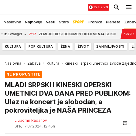
TV UŽIVO
Naslovna
Najnovije
Vesti
Stars
Hronika
Planeta
Zaba
!
7:17
ZEMLJOTRES! DOKUMENT KOJI MENJA SLIKU! Sve je procurilo u javnost: 
NOVO
→
KULTURA
POP KULTURA
ŽENA
ŽIVOT
ZANIMLJIVOSTI
LU
Naslovna
Zabava
Kultura
Kineski i srpski umetnici izvode zajed
NE PROPUSTITE
MLADI SRPSKI I KINESKI OPERSKI
UMETNICI DVA DANA PRED PUBLIKOM:
Ulaz na koncert je slobodan, a
pokroviteljka je NAŠA PRINCEZA
Ljubomir Radanov
Sre, 17.07.2024. 12:45h