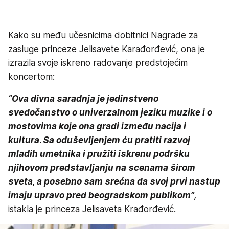
Kako su među učesnicima dobitnici Nagrade za
zasluge princeze Jelisavete Karađorđević, ona je
izrazila svoje iskreno radovanje predstojećim
koncertom:
“Ova divna saradnja je jedinstveno
svedočanstvo o univerzalnom jeziku muzike i o
mostovima koje ona gradi između nacija i
kultura. Sa oduševljenjem ću pratiti razvoj
mladih umetnika i pružiti iskrenu podršku
njihovom predstavljanju na scenama širom
sveta, a posebno sam srećna da svoj prvi nastup
imaju upravo pred beogradskom publikom”
,
istakla je princeza Jelisaveta Krađorđević.