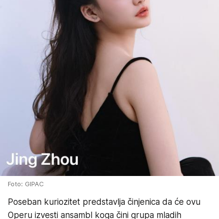
Foto: GIPAC
Poseban kuriozitet predstavlja činjenica da će ovu
Operu izvesti ansambl koga čini grupa mladih