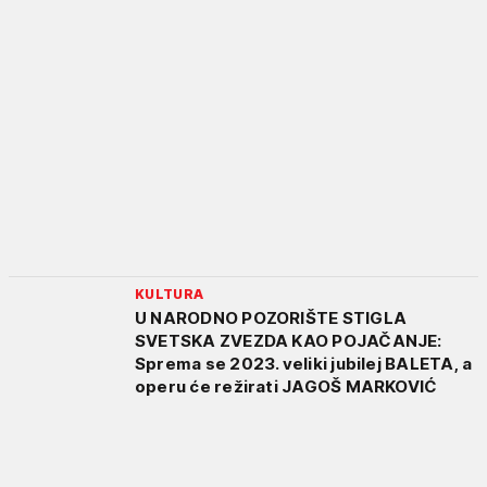
KULTURA
U NARODNO POZORIŠTE STIGLA
SVETSKA ZVEZDA KAO POJAČANJE:
Sprema se 2023. veliki jubilej BALETA, a
operu će režirati JAGOŠ MARKOVIĆ