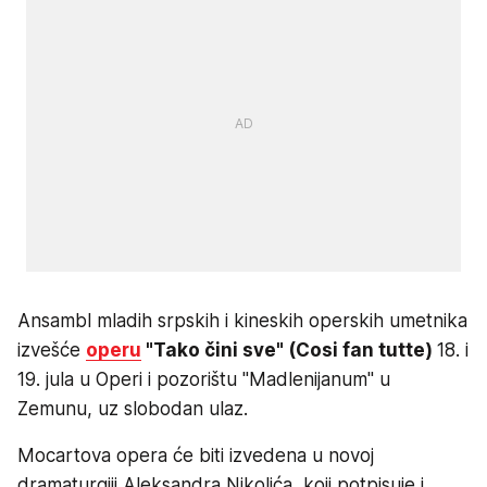
Ansambl mladih srpskih i kineskih operskih umetnika
izvešće
operu
"Tako čini sve" (Cosi fan tutte)
18. i
19. jula u Operi i pozorištu "Madlenijanum" u
Zemunu, uz slobodan ulaz.
Mocartova opera će biti izvedena u novoj
dramaturgiji Aleksandra Nikolića, koji potpisuje i