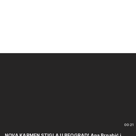
00:21
NOVA KARMEN STIGLA U BEOGRAD! Ana Brnabić i