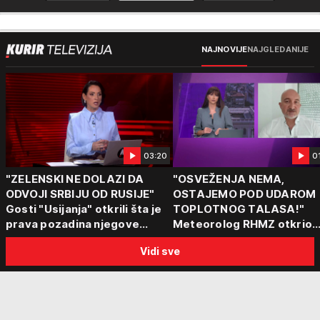
NAJNOVIJE
NAJGLEDANIJE
03:20
0
"ZELENSKI NE DOLAZI DA
"OSVEŽENJA NEMA,
ODVOJI SRBIJU OD RUSIJE"
OSTAJEMO POD UDAROM
Gosti "Usijanja" otkrili šta je
TOPLOTNOG TALASA!"
prava pozadina njegove
Meteorolog RHMZ otkrio
posete Beogradu
kakvo vreme nas čeka do
Vidi sve
kraja avgusta