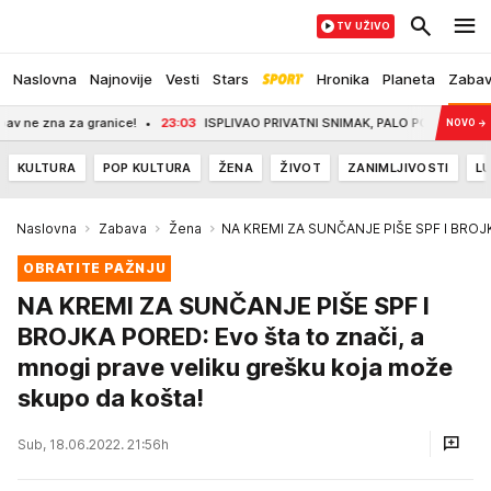
TV UŽIVO
Naslovna
Najnovije
Vesti
Stars
Hronika
Planeta
Zaba
a granice!
23:03
ISPLIVAO PRIVATNI SNIMAK, PALO POMIRENJE! Asmin posle sv
NOVO
→
KULTURA
POP KULTURA
ŽENA
ŽIVOT
ZANIMLJIVOSTI
LU
Naslovna
Zabava
Žena
NA KREMI ZA SUNČANJE PIŠE SPF I BROJKA 
OBRATITE PAŽNJU
NA KREMI ZA SUNČANJE PIŠE SPF I
BROJKA PORED: Evo šta to znači, a
mnogi prave veliku grešku koja može
skupo da košta!
Sub, 18.06.2022. 21:56h