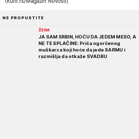
(Kurir.rs/Magazin Novosti)
NE PROPUSTITE
ŽENA
JA SAM SRBIN, HOĆU DA JEDEM MESO, A
NE TE SPLAČINE: Priča ogorčenog
muškarca koji hoće da jede SARMU i
razmišlja da otkaže SVADBU