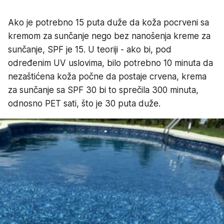
Ako je potrebno 15 puta duže da koža pocrveni sa
kremom za sunčanje nego bez nanošenja kreme za
sunčanje, SPF je 15. U teoriji - ako bi, pod
određenim UV uslovima, bilo potrebno 10 minuta da
nezaštićena koža počne da postaje crvena, krema
za sunčanje sa SPF 30 bi to sprečila 300 minuta,
odnosno PET sati, što je 30 puta duže.