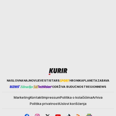
Kurir
NASLOVNA
NAJNOVIJE
VESTI
STARS
HRONIKA
PLANETA
ZABAVA
ODRŽIVA BUDUĆNOST
REGION
NEWS
Marketing
Kontakt
Impressum
Politika o kolačićima
Arhiva
Politika privatnosti
Uslovi korišćenja