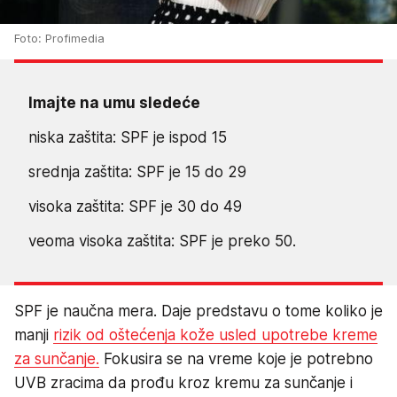
Foto: Profimedia
Imajte na umu sledeće
niska zaštita: SPF je ispod 15
srednja zaštita: SPF je 15 do 29
visoka zaštita: SPF je 30 do 49
veoma visoka zaštita: SPF je preko 50.
SPF je naučna mera. Daje predstavu o tome koliko je
manji
rizik od oštećenja kože usled upotrebe kreme
za sunčanje.
Fokusira se na vreme koje je potrebno
UVB zracima da prođu kroz kremu za sunčanje i