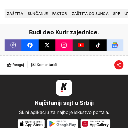
ZAŠTITA
SUNČANJE
FAKTOR
ZAŠTITA OD SUNCA
SPF
U
Budi deo Kurir zajednice.
Reaguj
Komentariši
Najčitaniji sajt u Srbiji
Skini aplikaciju za najbolje iskustvo portala.