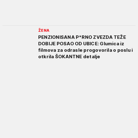
ŽENA
PENZIONISANA P*RNO ZVEZDA TEŽE
DOBIJE POSAO OD UBICE: Glumica iz
filmova za odrasle progovorila o poslu i
otkrila ŠOKANTNE detalje