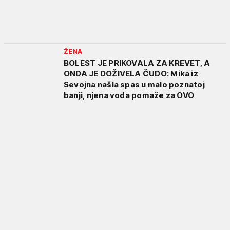
ŽENA
BOLEST JE PRIKOVALA ZA KREVET, A
ONDA JE DOŽIVELA ČUDO: Mika iz
Sevojna našla spas u malo poznatoj
banji, njena voda pomaže za OVO