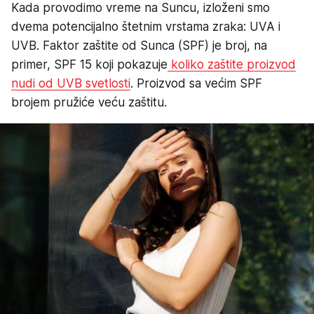
Kada provodimo vreme na Suncu, izloženi smo
dvema potencijalno štetnim vrstama zraka: UVA i
UVB. Faktor zaštite od Sunca (SPF) je broj, na
primer, SPF 15 koji pokazuje
koliko zaštite proizvod
nudi od UVB svetlosti
. Proizvod sa većim SPF
brojem pružiće veću zaštitu.