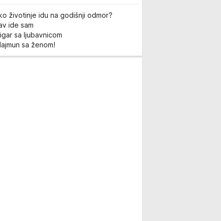
ko životinje idu na godišnji odmor?
Lav ide sam
igar sa ljubavnicom
Majmun sa ženom!