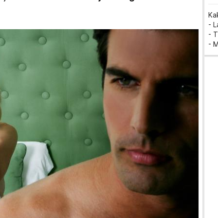
Ka
- 
- T
- 