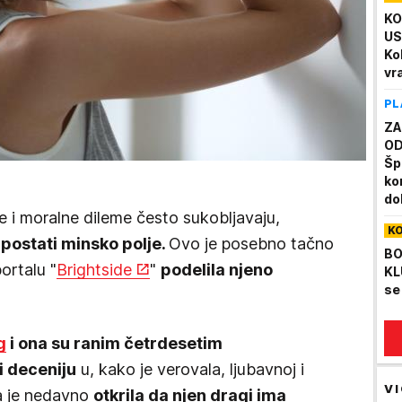
KO
US
Ko
vr
PL
ZA
OD
Šp
ko
dol
e i moralne dileme često sukobljavaju,
K
postati minsko polje.
Ovo je posebno tačno
BO
ortalu "
Brightside
"
podelila njeno
KL
se
g
i ona su ranim četrdesetim
i deceniju
u, kako je verovala, ljubavnoj i
VI
na je nedavno
otkrila da njen dragi ima