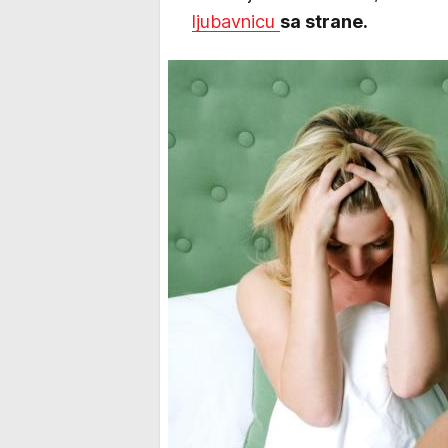
ljubavnicu
sa strane.