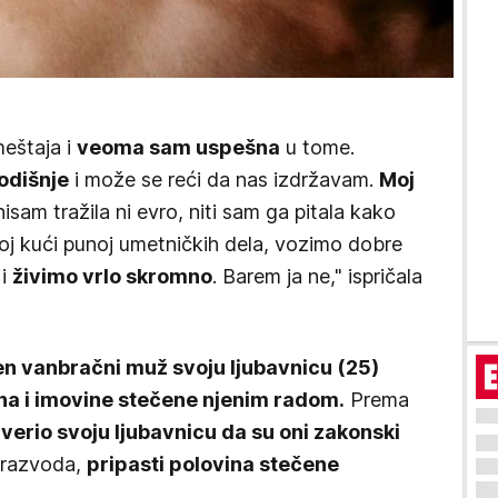
eštaja i
veoma sam uspešna
u tome.
odišnje
i može se reći da nas izdržavam.
Moj
isam tražila ni evro, niti sam ga pitala kako
koj kući punoj umetničkih dela, vozimo dobre
 i
živimo vrlo skromno
. Barem ja ne," ispričala
en vanbračni muž svoju ljubavnicu (25)
ha i imovine stečene njenim radom.
Prema
verio svoju ljubavnicu da su oni zakonski
 razvoda,
pripasti polovina stečene