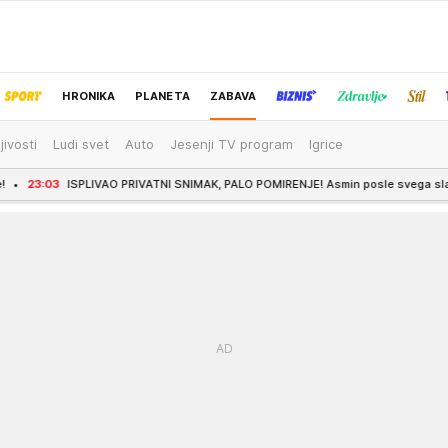
HRONIKA
PLANETA
ZABAVA
jivosti
Ludi svet
Auto
Jesenji TV program
Igrice
IZBOR UREDNIKA
PRIVATNI SNIMAK, PALO POMIRENJE! Asmin posle svega slab na Maju: Od razbijene