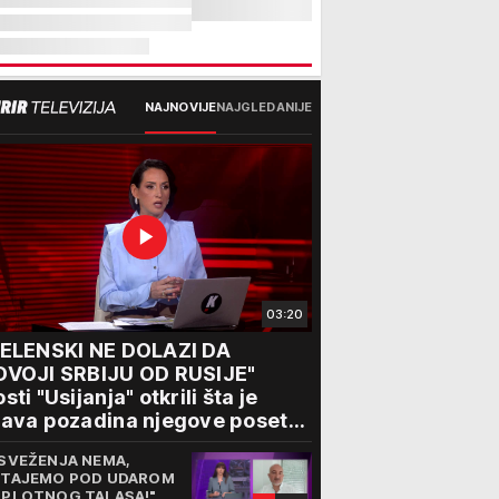
NAJNOVIJE
NAJGLEDANIJE
03:20
ZELENSKI NE DOLAZI DA
DVOJI SRBIJU OD RUSIJE"
sti "Usijanja" otkrili šta je
ava pozadina njegove posete
eogradu
SVEŽENJA NEMA,
TAJEMO POD UDAROM
PLOTNOG TALASA!"