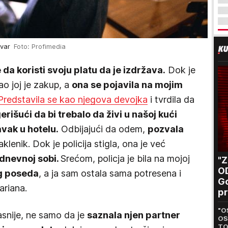
stvar
Foto: Profimedia
da koristi svoju platu da je izdržava.
Dok je
ao joj je zakup, a
ona se pojavila na mojim
Predstavila se kao njegova devojka
i tvrdila da
erišući da bi trebalo da živi u našoj kući
vak u hotelu.
Odbijajući da odem,
pozvala
aklenik. Dok je policija stigla, ona je već
 dnevnoj sobi.
Srećom, policja je bila na mojoj
"
O
og poseda
, a ja sam ostala sama potresena i
Go
ariana.
pr
B
"O
asnije, ne samo da je
saznala njen partner
OS
TO