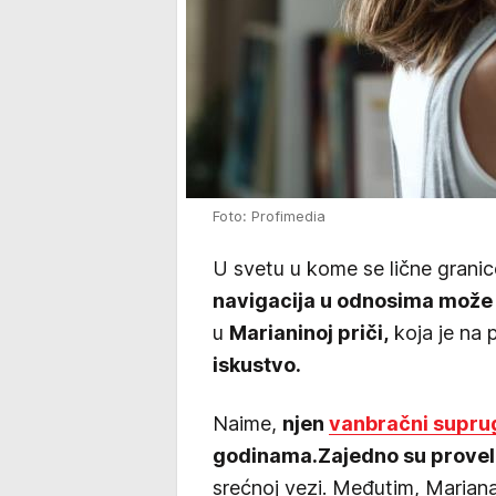
Foto: Profimedia
U svetu u kome se lične granic
navigacija u odnosima može 
u
Marianinoj priči,
koja je na p
iskustvo.
Naime,
njen
vanbračni supru
godinama.
Zajedno su provel
srećnoj vezi. Međutim, Maria