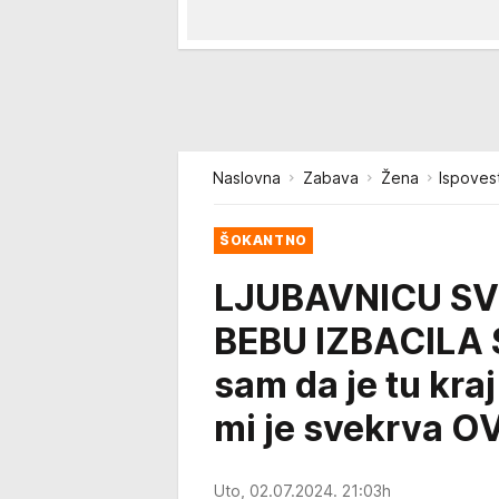
Naslovna
Zabava
Žena
Ispoves
ŠOKANTNO
LJUBAVNICU SV
BEBU IZBACILA S
sam da je tu kr
mi je svekrva O
Uto, 02.07.2024. 21:03h