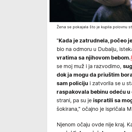
Žena se pokajala što je kupila polovnu 
"
Kada je zatrudnela, počeo je 
bio na odmoru u Dubaiju, istek
vratima sa njihovom bebom.
se moj muž i ja razvodimo,
sug
dok ja mogu da priuštim bora
sam policiju
i zatvorila se u st
raspakovala bebinu odeću u
strani, pa su je
ispratili sa m
šokirana," očajno je ispričala M
Njenom očaju ovde nije kraj. K