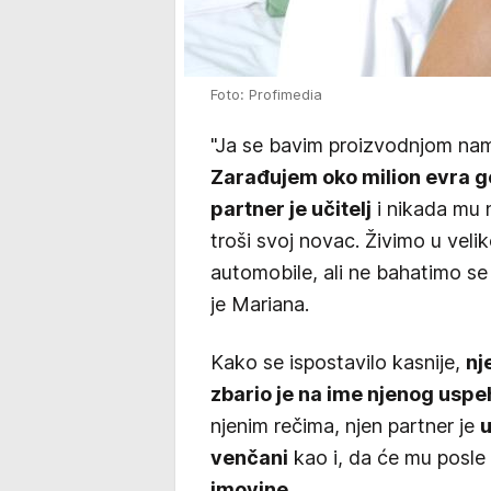
Foto: Profimedia
"Ja se bavim proizvodnjom nam
Zarađujem oko milion evra g
partner je učitelj
i nikada mu n
troši svoj novac. Živimo u veli
automobile, ali ne bahatimo se
je Mariana.
Kako se ispostavilo kasnije,
nj
zbario je na ime njenog uspe
njenim rečima, njen partner je
u
venčani
kao i, da će mu posle
imovine.