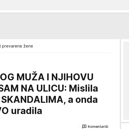
t prevarene žene
OG MUŽA I NJIHOVU
AM NA ULICU: Mislila
aj SKANDALIMA, a onda
VO uradila
Komentariši