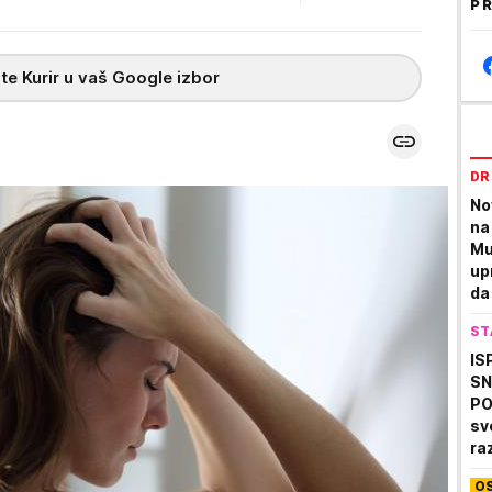
PR
te Kurir u vaš Google izbor
DR
No
na
Mu
up
da
gr
ST
IS
SN
PO
sv
ra
"j
O