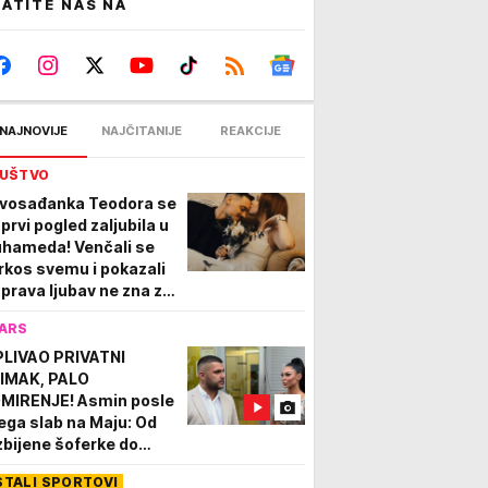
ATITE NAS NA
NAJNOVIJE
NAJČITANIJE
REAKCIJE
UŠTVO
vosađanka Teodora se
 prvi pogled zaljubila u
hameda! Venčali se
rkos svemu i pokazali
 prava ljubav ne zna za
anice!
ARS
PLIVAO PRIVATNI
IMAK, PALO
MIRENJE! Asmin posle
ega slab na Maju: Od
zbijene šoferke do
edine ljubavi" (VIDEO)
STALI SPORTOVI