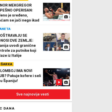
NOR MEKGREGOR
PEŠNO OPERISAN:
leno je sređeno,
aćam se jači nego ikad
ANETA
OŠTRAVAJU SE
NOSI DVE ZEMLJE:
anija uvodi granične
ntrole za putnike koji
aze iz Italije
OŠARKA
LOMBOJ IMA NOVI
UB? Pakuje kofere i seli
 u Španiju!
Sve najnovije vesti
C DANA