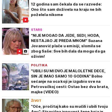
12 godina sam čekala da se razvede:
Ono što sam doživela na kraju ne bih
poželela nikome
STARS
"NIJE MOGAO DA JEDE, SEDI, HODA,
NESTAJAO JE PREDA MNOM" Suzana
Jovanović plače u emisiji, slomila se
zbog Saše: Sve bih dala da mogu da ga
oživim!
POLITIKA
"UBILI SU MI DVOJE MALOLETNE DECE,
SIN JE IMAO SAMO 10 GODINA" Bolno
sećanje na oca koji je izgubio sve na
Petrovačkoj cesti: Ostao bez dva brata,
majke (VIDEO)
ŽIVOT
"Oče, pročitaj kako su mučili i ubili tvoju
Anu": Stravična ispovest žene koja je