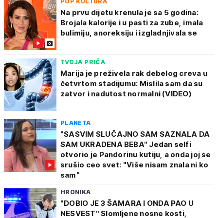
POP KULTURA
Na prvu dijetu krenula je sa 5 godina:
Brojala kalorije i u pasti za zube, imala
bulimiju, anoreksiju i izgladnjivala se
TVOJA PRIČA
Marija je preživela rak debelog creva u
četvrtom stadijumu: Mislila sam da su
zatvor i nadutost normalni (VIDEO)
PLANETA
"SASVIM SLUČAJNO SAM SAZNALA DA
SAM UKRADENA BEBA" Jedan selfi
otvorio je Pandorinu kutiju, a onda joj se
srušio ceo svet: "Više nisam znala ni ko
sam"
HRONIKA
"DOBIO JE 3 ŠAMARA I ONDA PAO U
NESVEST" Slomljene nosne kosti,