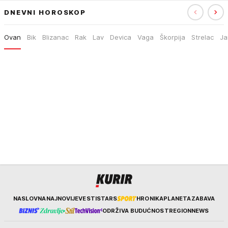
DNEVNI HOROSKOP
Ovan
Bik
Blizanac
Rak
Lav
Devica
Vaga
Škorpija
Strelac
Ja
Kurir
NASLOVNA
NAJNOVIJE
VESTI
STARS
HRONIKA
PLANETA
ZABAVA
ODRŽIVA BUDUĆNOST
REGION
NEWS