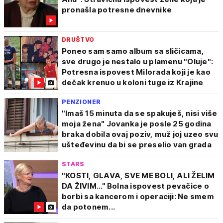
pronašla potresne dnevnike
DRUŠTVO
Poneo sam samo album sa sličicama,
sve drugo je nestalo u plamenu "Oluje":
Potresna ispovest Milorada koji je kao
dečak krenuo u koloni tuge iz Krajine
PENZIONER
"Imaš 15 minuta da se spakuješ, nisi više
moja žena" Jovanka je posle 25 godina
braka dobila ovaj poziv, muž joj uzeo svu
ušteđevinu da bi se preselio van grada
STARS
"KOSTI, GLAVA, SVE ME BOLI, ALI ŽELIM
DA ŽIVIM..." Bolna ispovest pevačice o
borbi sa kancerom i operaciji: Ne smem
da potonem...