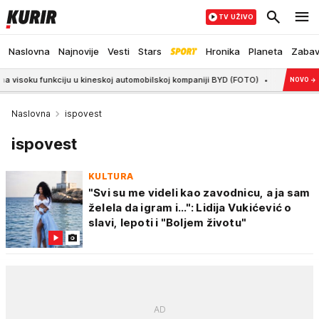
TV UŽIVO
Naslovna
Najnovije
Vesti
Stars
Hronika
Planeta
Zaba
ciju u kineskoj automobilskoj kompaniji BYD (FOTO)
8:10
"Ljudi umiru, fil
NOVO
→
Naslovna
ispovest
ispovest
KULTURA
"Svi su me videli kao zavodnicu, a ja sam
želela da igram i...": Lidija Vukićević o
slavi, lepoti i "Boljem životu"