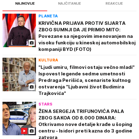
NAJNOVIJE
NAJČITANIJE
REAKCIJE
PLANETA
KRIVIČNA PRIJAVA PROTIV SIJARTA
ZBOG SUMNJI DA JE PRIMIO MITO:
Povezane sa njegovim imenovanjem na
visoku funkciju u kineskoj automobilskoj
kompaniji BYD (FOTO)
KULTURA
"Ljudi umiru, filmovi ostaju večno mladi"
Ispovest legende sedme umetnosti
Predraga Perišića, scenariste kultnog
ostvarenja "Ljubavni život Budimira
Trajkovića"
STARS
ŽENA SERGEJA TRIFUNOVIĆA PALA
ZBOG SAKOA OD 8.000 DINARA:
Otkrivamo nove detalje krađe u šoping
centru - Isidori preti kazna do 3 godine
zatvora