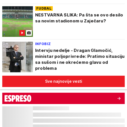
FUDBAL
NESTVARNA SLIKA: Pa šta se ovo desilo
sa novim stadionom u Zaječaru?
INFOBIZ
Intervju nedelje - Dragan Glamočić,
ministar poljoprivrede: Pratimo situaciju
sa sušom i ne okrećemo glavu od
problema
Sve najnovije vesti