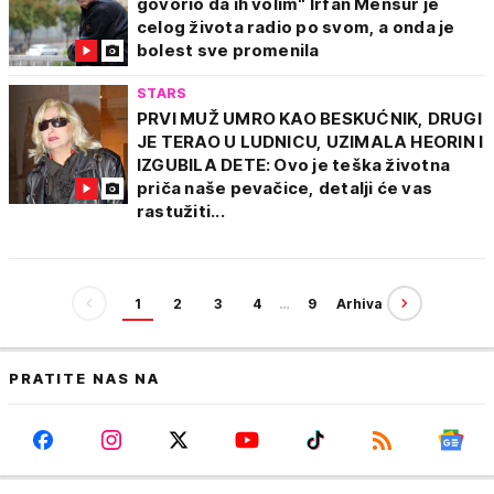
govorio da ih volim" Irfan Mensur je
celog života radio po svom, a onda je
bolest sve promenila
STARS
PRVI MUŽ UMRO KAO BESKUĆNIK, DRUGI
JE TERAO U LUDNICU, UZIMALA HEORIN I
IZGUBILA DETE: Ovo je teška životna
priča naše pevačice, detalji će vas
rastužiti...
1
2
3
4
…
9
Arhiva
PRATITE NAS NA