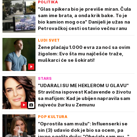
POLITIKA
"Glas spikera bio je previše miran. Čula
sam ime brata, a onda krik bake. To je
bio kamion mog oca" Danijeli je užas na
Petrovačkoj cesti ostavio večnu ranu
LUDI SVET
Žene plaćaju 1.000 evra za noć sa ovim
žigolom: Evo šta mu najčešće traže,
muškarci će se šokirati!
STARS
"UDARALI SU ME HEKLEROM U GLAVU"
Stravična ispovest Kačavende o životu
sa mafijom: Kad je ubijen napravila sam
najveću žurku u Zemunu
POP KULTURA
"Oprostila sam mužu": Influenserki se
sin (3) udavio dok je bio sa ocem, pa
javno ogolila dušu: "Obećala sam mu..."