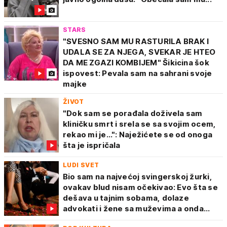
STARS
"SVESNO SAM MU RASTURILA BRAK I
UDALA SE ZA NJEGA, SVEKAR JE HTEO
DA ME ZGAZI KOMBIJEM" Šikicina šok
ispovest: Pevala sam na sahrani svoje
majke
ŽIVOT
"Dok sam se porađala doživela sam
kliničku smrt i srela se sa svojim ocem,
rekao mi je...": Naježićete se od onoga
šta je ispričala
LUDI SVET
Bio sam na najvećoj svingerskoj žurki,
ovakav blud nisam očekivao: Evo šta se
dešava u tajnim sobama, dolaze
advokati i žene sa muževima a onda...