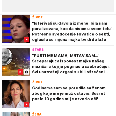
ŽIVOT
"Isterivali su đavola iz mene, bila sam
paralizovana, kao da nisam u svom telu":
Potresno svedočenje Hrvatice o sekti,
oglasila se i njena majka tvrdi da laže
STARS
"PUSTI ME MAMA, MRTAV SAM..."
Srceparajuća ispovest majke našeg
muzičara koji je poginuo u saobraćajci:
Svi unutrašnji organi su bili oštećeni...
ŽIVOT
Godinama sam se poredila sa ženom
zbog koje me je muž ostavio: Susret
posle 10 godina mi je otvorio oči!
ŽENA