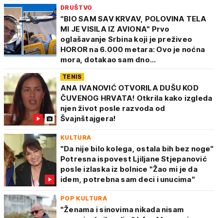
DRUŠTVO
"BIO SAM SAV KRVAV, POLOVINA TELA
MI JE VISILA IZ AVIONA" Prvo
oglašavanje Srbina koji je preživeo
HOROR na 6.000 metara: Ovo je noćna
mora, dotakao sam dno...
TENIS
ANA IVANOVIĆ OTVORILA DUŠU KOD
ČUVENOG HRVATA! Otkrila kako izgleda
njen život posle razvoda od
Švajnštajgera!
KULTURA
"Da nije bilo kolega, ostala bih bez noge"
Potresna ispovest Ljiljane Stjepanović
posle izlaska iz bolnice "Žao mi je da
idem, potrebna sam deci i unucima"
POP KULTURA
"Ženama i sinovima nikada nisam