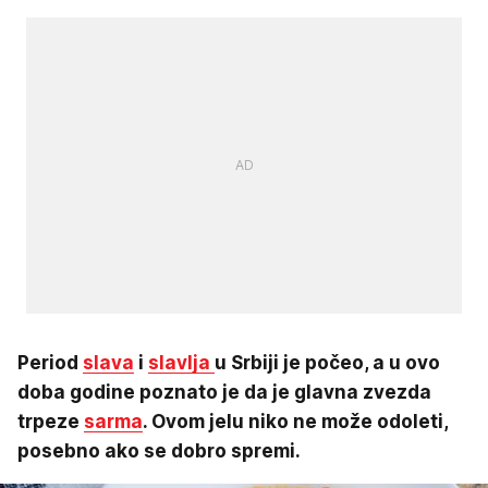
Period
slava
i
slavlja
u Srbiji je počeo, a u ovo
doba godine poznato je da je glavna zvezda
trpeze
sarma
. Ovom jelu niko ne može odoleti,
posebno ako se dobro spremi.