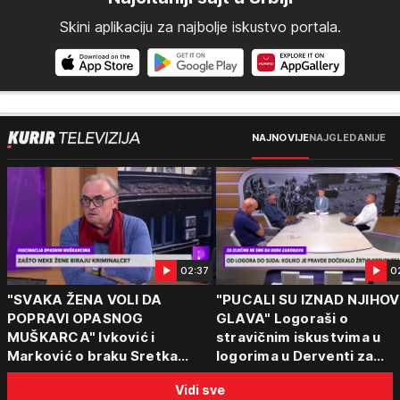
Skini aplikaciju za najbolje iskustvo portala.
NAJNOVIJE
NAJGLEDANIJE
02:37
0
"SVAKA ŽENA VOLI DA
"PUCALI SU IZNAD NJIHOV
POPRAVI OPASNOG
GLAVA" Logoraši o
MUŠKARCA" Ivković i
stravičnim iskustvima u
Marković o braku Sretka
logorima u Derventi za
Kalinića i fenomenu žena koje
emisiju "Puls Srbije vikend
Vidi sve
biraju kriminalce: "Neće sa
"Tada je počela velika