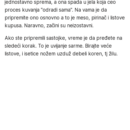
jednostavno sprema, a ona spada u jela koja ceo
proces kuvanja "odradi sama". Na vama je da
pripremite ono osnovno a to je meso, pirinač i listove
kupusa. Naravno, začini su neizostavni.
Ako ste pripremili sastojke, vreme je da pređete na
sledeći korak. To je uvijanje sarme. Birajte veće
listove, i isetice nožem uzduž debeli koren, tj žilu.