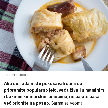
Foto: Profimedia
Ako do sada niste pokušavali sami da
pripremite popularno jelo, već uživali u maminim
i bakinim kulinarskim umećima, ne časite časa
već prionite na posao
. Sarma se veoma