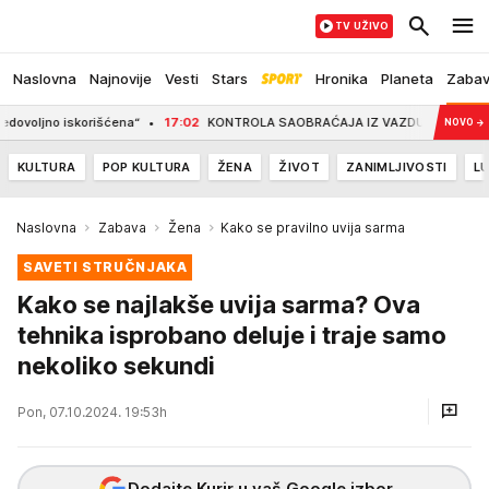
TV UŽIVO
Naslovna
Najnovije
Vesti
Stars
Hronika
Planeta
Zaba
no iskorišćena“
17:02
KONTROLA SAOBRAĆAJA IZ VAZDUHA Dronovi nadleću ma
NOVO
→
KULTURA
POP KULTURA
ŽENA
ŽIVOT
ZANIMLJIVOSTI
LU
Naslovna
Zabava
Žena
Kako se pravilno uvija sarma
SAVETI STRUČNJAKA
Kako se najlakše uvija sarma? Ova
tehnika isprobano deluje i traje samo
nekoliko sekundi
Pon, 07.10.2024. 19:53h
Dodajte Kurir u vaš Google izbor