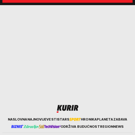
nekim ko nema para"
tortura..."
Kurir
NASLOVNA
NAJNOVIJE
VESTI
STARS
HRONIKA
PLANETA
ZABAVA
ODRŽIVA BUDUĆNOST
REGION
NEWS