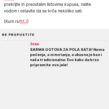
prekrijte ih preostalim listovima kupusa, nalite
vodom i ostavite da se krča nekoliko sati.
(Kurir.rs/
M.J
)
NE PROPUSTITE
ŽENA
SARMA GOTOVA ZA POLA SATA! Nema
pečenja, a ni motanja, a ukusna je kao i
naša tradicionalna: Evo kako da brzo
pripremite ovo jele!