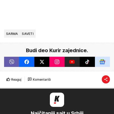
SARMA
SAVETI
Budi deo Kurir zajednice.
Reaguj
Komentariši
Najčitaniji sajt u Srbiji