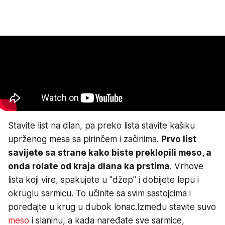
Stavite list na dlan, pa preko lista stavite kašiku
uprženog mesa sa pirinčem i začinima.
Prvo list
savijete sa strane kako biste preklopili meso, a
onda rolate od kraja dlana ka prstima
. Vrhove
lista koji vire, spakujete u "džep" i dobijete lepu i
okruglu sarmicu. To učinite sa svim sastojcima i
poređajte u krug u dubok lonac.Između stavite suvo
meso
i slaninu, a kada naređate sve sarmice,