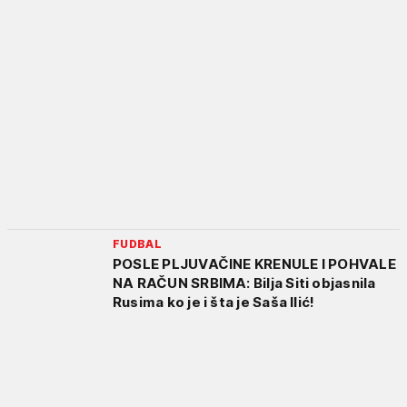
FUDBAL
POSLE PLJUVAČINE KRENULE I POHVALE
NA RAČUN SRBIMA: Bilja Siti objasnila
Rusima ko je i šta je Saša Ilić!