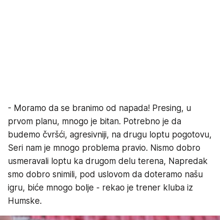
- Moramo da se branimo od napada! Presing, u
prvom planu, mnogo je bitan. Potrebno je da
budemo čvršći, agresivniji, na drugu loptu pogotovu,
Seri nam je mnogo problema pravio. Nismo dobro
usmeravali loptu ka drugom delu terena, Napredak
smo dobro snimili, pod uslovom da doteramo našu
igru, biće mnogo bolje - rekao je trener kluba iz
Humske.