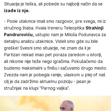
Situacija je teška, ali pobede su najbolji način da se
izađe iz nje.
- Posle utakmce imali smo razgovor, pre svega, mi iz
stručnog štaba. Hvala treneru Teleoptika
Strahinji
Pandruroviću,
ustupio nam je Miloša Podunavca za
detaljnu analizu utakmice. Videli smo gde su bile
greške! Svesni smo situacije, ne znam da li je
Partizan nekad imao pet poraza zaredom u istoriji,
ali nikome nije teže nego igračima. Pokušaćemo da
budemo maksimalni u finišu i sačuvamo drugo mesto.
Zvezda nam je pobegla ranije, ulaskom u plej-of naš
cilj je da zadržimo aktuelnu poziciju - jasan je
stručnjak na klupi "Parnog valjka".