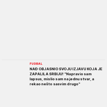
FUDBAL
NAĐ OBJASNIO SVOJU IZJAVU KOJA JE
ZAPALILA SRBIJU! "Napravio sam
lapsus, mislio sam na jednu stvar, a
rekao nešto sasvim drugo"