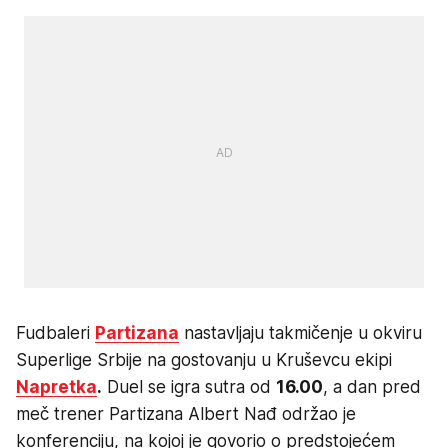
Fudbaleri
Partizana
nastavljaju takmičenje u okviru
Superlige Srbije na gostovanju u Kruševcu ekipi
Napretka
.
Duel se igra sutra od
16.00
, a dan pred
meč trener Partizana Albert Nađ održao je
konferenciju, na kojoj je govorio o predstojećem