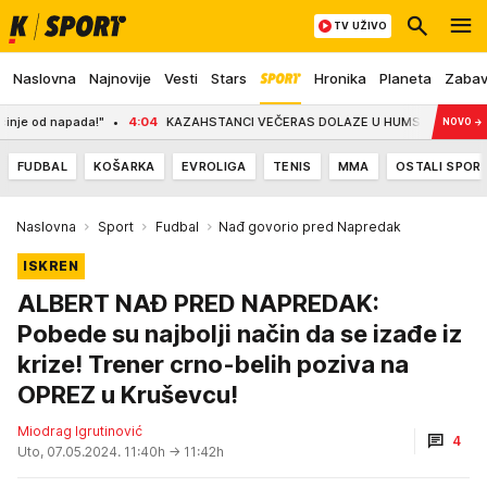
TV UŽIVO
Naslovna
Najnovije
Vesti
Stars
Hronika
Planeta
Zaba
!"
4:04
KAZAHSTANCI VEČERAS DOLAZE U HUMSKU, CRNO-BELI MORAJU DA POB
NOVO
→
FUDBAL
KOŠARKA
EVROLIGA
TENIS
MMA
OSTALI SPOR
Naslovna
Sport
Fudbal
Nađ govorio pred Napredak
ISKREN
ALBERT NAĐ PRED NAPREDAK:
Pobede su najbolji način da se izađe iz
krize! Trener crno-belih poziva na
OPREZ u Kruševcu!
Miodrag Igrutinović
4
Uto, 07.05.2024. 11:40h
→ 11:42h