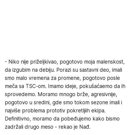
- Niko nije priželjkivao, pogotovo moja malenskost,
da izgubim na debiju. Porazi su sastavni deo, imali
smo malo vremena za promene, pogotovo posle
meča sa TSC-om. Imamo ideje, pokušaćaemo da ih
sprovedemo. Moramo mnogo brže, agresivnije,
pogotovo u sredini, gde smo tokom sezone imali i
najviše problema prototiv pokretljiih ekipa.
Definitivno, moramo da pobeđujemo kako bismo
zadržali drugo meso - rekao je Nađ.