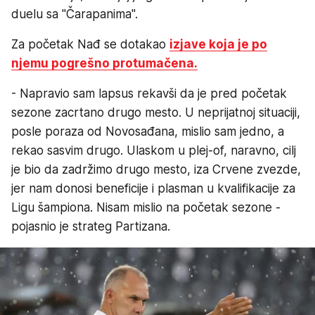
duelu sa "Čarapanima".
Za početak Nađ se dotakao
izjave koja je po
njemu pogrešno protumačena.
- Napravio sam lapsus rekavši da je pred početak
sezone zacrtano drugo mesto. U neprijatnoj situaciji,
posle poraza od Novosađana, mislio sam jedno, a
rekao sasvim drugo. Ulaskom u plej-of, naravno, cilj
je bio da zadržimo drugo mesto, iza Crvene zvezde,
jer nam donosi beneficije i plasman u kvalifikacije za
Ligu šampiona. Nisam mislio na početak sezone -
pojasnio je strateg Partizana.