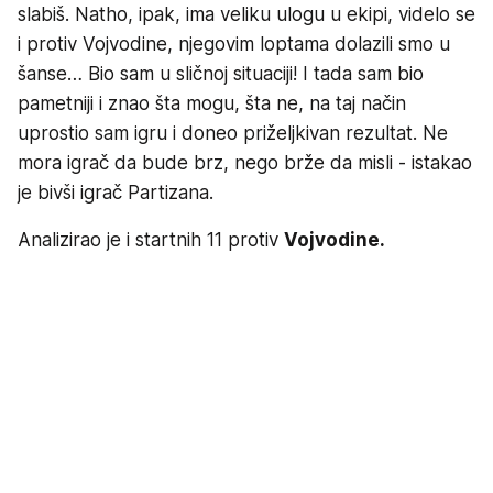
slabiš. Natho, ipak, ima veliku ulogu u ekipi, videlo se
i protiv Vojvodine, njegovim loptama dolazili smo u
šanse… Bio sam u sličnoj situaciji! I tada sam bio
pametniji i znao šta mogu, šta ne, na taj način
uprostio sam igru i doneo priželjkivan rezultat. Ne
mora igrač da bude brz, nego brže da misli - istakao
je bivši igrač Partizana.
Analizirao je i startnih 11 protiv
Vojvodine.