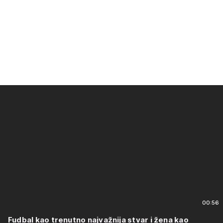
00:56
Fudbal kao trenutno najvažnija stvar i žena kao