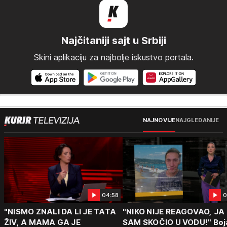
Najčitaniji sajt u Srbiji
Skini aplikaciju za najbolje iskustvo portala.
NAJNOVIJE
NAJGLEDANIJE
04:58
0
"NISMO ZNALI DA LI JE TATA
"NIKO NIJE REAGOVAO, JA
ŽIV, A MAMA GA JE
SAM SKOČIO U VODU!" Boj