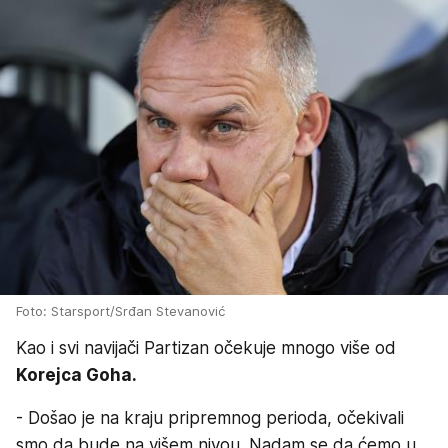
Foto: Starsport/Srđan Stevanović
Kao i svi navijači Partizan očekuje mnogo više od
Korejca Goha.
- Došao je na kraju pripremnog perioda, očekivali
smo da bude na višem nivou. Nadam se da ćemo u