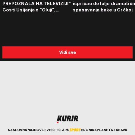
PREPOZNALA NA TELEVIZIJI"
ispričao detalje dramatič
Gosti Usijanja o "Oluji",
spasavanja bake u Grčkoj
egzodusu Srba i stravičnim
svedočenjima
Vidi sve
Kurir
NASLOVNA
NAJNOVIJE
VESTI
STARS
HRONIKA
PLANETA
ZABAVA