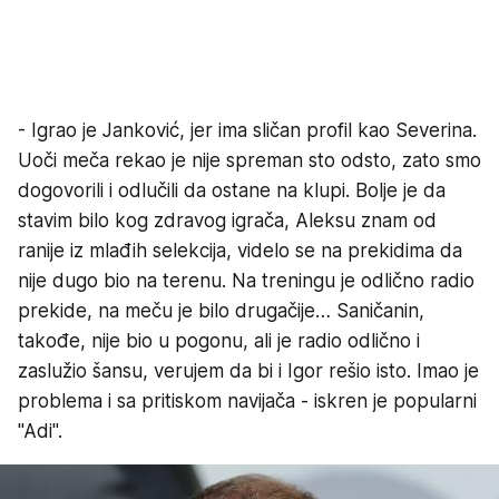
- Igrao je Janković, jer ima sličan profil kao Severina.
Uoči meča rekao je nije spreman sto odsto, zato smo
dogovorili i odlučili da ostane na klupi. Bolje je da
stavim bilo kog zdravog igrača, Aleksu znam od
ranije iz mlađih selekcija, videlo se na prekidima da
nije dugo bio na terenu. Na treningu je odlično radio
prekide, na meču je bilo drugačije… Saničanin,
takođe, nije bio u pogonu, ali je radio odlično i
zaslužio šansu, verujem da bi i Igor rešio isto. Imao je
problema i sa pritiskom navijača - iskren je popularni
"Adi".