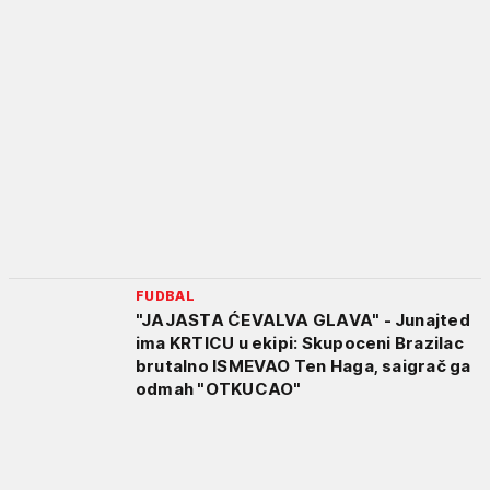
FUDBAL
"JAJASTA ĆEVALVA GLAVA" - Junajted
ima KRTICU u ekipi: Skupoceni Brazilac
brutalno ISMEVAO Ten Haga, saigrač ga
odmah "OTKUCAO"