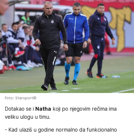
Foto: Starsport©
Dotakao se i
Natha
koji po njegovim rečima ima
veliku ulogu u timu.
- Kad ulaziš u godine normalno da funkcionalno