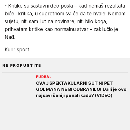
- Kritike su sastavni deo posla – kad nemaš rezultata
biće i kritika, u suprotnom svi će da te hvale! Nemam
sujetu, niti sam ljut na novinare, niti bilo koga,
prihvatam kritike kao normalnu stvar - zaključio je
Nađ.
Kurir sport
NE PROPUSTITE
FUDBAL
OVAJ SPEKTAKULARNI ŠUT NI PET
GOLMANA NE BI ODBRANILO! Da li je ovo
najsavršeniji penal ikada? (VIDEO)