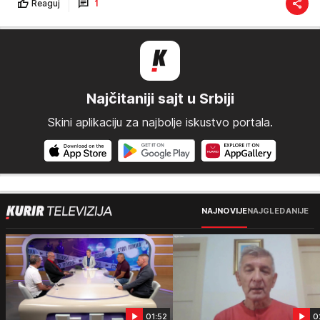
Reaguj
1
Najčitaniji sajt u Srbiji
Skini aplikaciju za najbolje iskustvo portala.
NAJNOVIJE
NAJGLEDANIJE
01:52
0