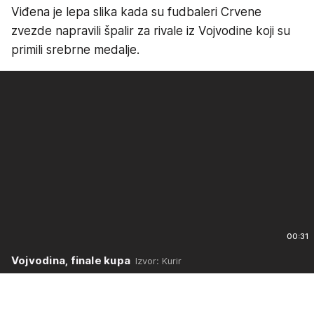
Viđena je lepa slika kada su fudbaleri Crvene
zvezde napravili špalir za rivale iz Vojvodine koji su
primili srebrne medalje.
00:31
Vojvodina, finale kupa
Izvor: Kurir