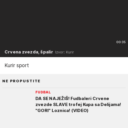
00:35
Crvena zvezda, špalir
Izvor: Kurir
Kurir sport
NE PROPUSTITE
FUDBAL
DA SE NAJEŽIŠ! Fudbaleri Crvene
zvezde SLAVE trofej Kupa sa Delijama!
"GORI" Loznica! (VIDEO)