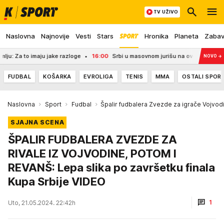
TV UŽIVO
Naslovna
Najnovije
Vesti
Stars
Hronika
Planeta
Zaba
a to imaju jake razloge
16:00
Srbi u masovnom jurišu na ove dve lokacije! Sa
NOVO
→
FUDBAL
KOŠARKA
EVROLIGA
TENIS
MMA
OSTALI SPOR
Naslovna
Sport
Fudbal
Špalir fudbalera Zvezde za igrače Vojvod
SJAJNA SCENA
ŠPALIR FUDBALERA ZVEZDE ZA
RIVALE IZ VOJVODINE, POTOM I
REVANŠ: Lepa slika po završetku finala
Kupa Srbije VIDEO
1
Uto, 21.05.2024. 22:42h