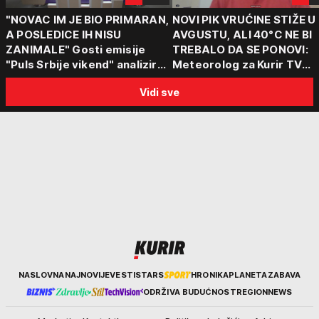
"NOVAC IM JE BIO PRIMARAN,
NOVI PIK VRUĆINE STIŽE U
A POSLEDICE IH NISU
AVGUSTU, ALI 40°C NE BI
ZANIMALE" Gosti emisije
TREBALO DA SE PONOVI:
"Puls Srbije vikend" analizirali
Meteorolog za Kurir TV
slučajeve koji su potresli
objasnio šta nas čeka: "Š
Vidi sve
Srbiju: Zločin se ne isplati
za ozbiljne padavine su ma
Kurir
NASLOVNA
NAJNOVIJE
VESTI
STARS
HRONIKA
PLANETA
ZABAVA
ODRŽIVA BUDUĆNOST
REGION
NEWS