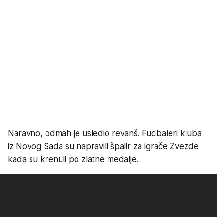
Naravno, odmah je usledio revanš. Fudbaleri kluba
iz Novog Sada su napravili špalir za igrače Zvezde
kada su krenuli po zlatne medalje.