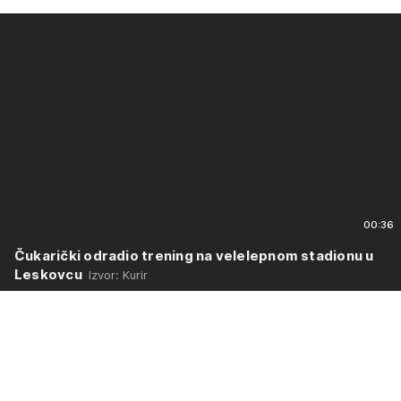
00:36
Čukarički odradio trening na velelepnom stadionu u
Leskovcu
Izvor: Kurir