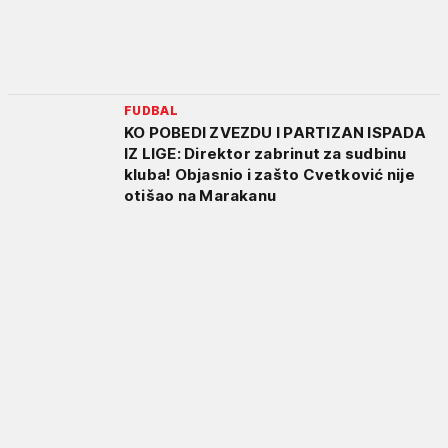
FUDBAL
KO POBEDI ZVEZDU I PARTIZAN ISPADA
IZ LIGE: Direktor zabrinut za sudbinu
kluba! Objasnio i zašto Cvetković nije
otišao na Marakanu