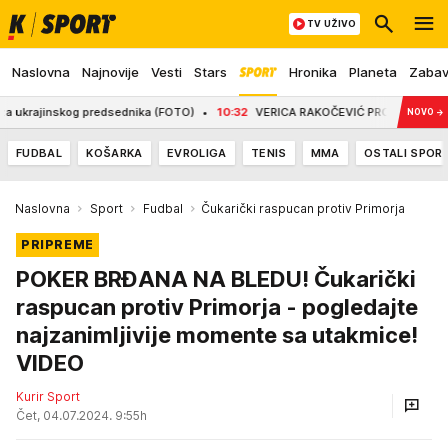
TV UŽIVO
Naslovna
Najnovije
Vesti
Stars
Hronika
Planeta
Zaba
 predsednika (FOTO)
10:32
VERICA RAKOČEVIĆ PROŠLA KROZ PAKAO DA BI USPE
NOVO
→
FUDBAL
KOŠARKA
EVROLIGA
TENIS
MMA
OSTALI SPOR
Naslovna
Sport
Fudbal
Čukarički raspucan protiv Primorja
PRIPREME
POKER BRĐANA NA BLEDU! Čukarički
raspucan protiv Primorja - pogledajte
najzanimljivije momente sa utakmice!
VIDEO
Kurir Sport
Čet, 04.07.2024. 9:55h