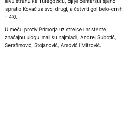
levu stranu ka Tufegdžiću, čiji je centaršut sjajno
ispratio Kovač za svoj drugi, a četvrti gol belo-crnih
– 4:0.
U meču protiv Primorja uz strelce i asistente
značajnu ulogu imali su najmlađi, Andrej Subotić,
Serafimović, Stojanović, Arsović i Mitrović.