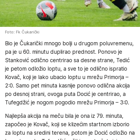
Foto: Fk Čukarički
Bio je Čukarički mnogo bolji u drugom poluvremenu,
pa je u 60. minutu duplirao prednost. Ponovo je
Stanković odlično centrirao sa desne strane, Tedić
je petom odložio loptu, a sve to je odlično ispratio
Kovač, koji je lako ubacio loptu u mrežu Primorja –
2:0. Samo pet minuta kasnije ponovo odlična akcija
po desnoj strani, ovoga puta Docić je centrirao, a
Tufegdžić je nogom pogodio mrežu Primorja – 3:0.
Najlepša akcija na meču bila je ona iz 79. minuta,
započeo je Kovač, koji se klizećim startnom izborio
za loptu na sredini terena, potom je Docić odložio na