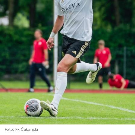
Foto: Fk Čukarički