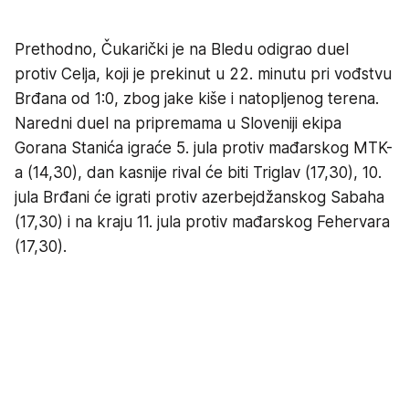
Prethodno, Čukarički je na Bledu odigrao duel
protiv Celja, koji je prekinut u 22. minutu pri vođstvu
Brđana od 1:0, zbog jake kiše i natopljenog terena.
Naredni duel na pripremama u Sloveniji ekipa
Gorana Stanića igraće 5. jula protiv mađarskog MTK-
a (14,30), dan kasnije rival će biti Triglav (17,30), 10.
jula Brđani će igrati protiv azerbejdžanskog Sabaha
(17,30) i na kraju 11. jula protiv mađarskog Fehervara
(17,30).