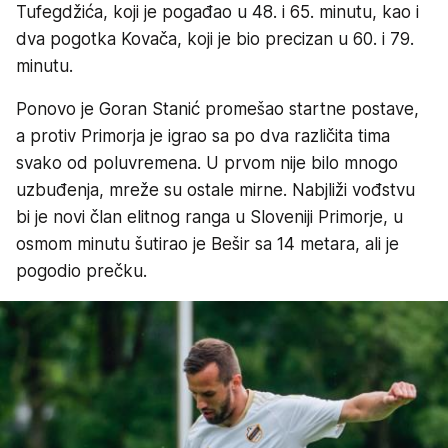
Tufegdžića, koji je pogađao u 48. i 65. minutu, kao i
dva pogotka Kovača, koji je bio precizan u 60. i 79.
minutu.
Ponovo je Goran Stanić promešao startne postave,
a protiv Primorja je igrao sa po dva različita tima
svako od poluvremena. U prvom nije bilo mnogo
uzbuđenja, mreže su ostale mirne. Nabjliži vođstvu
bi je novi član elitnog ranga u Sloveniji Primorje, u
osmom minutu šutirao je Bešir sa 14 metara, ali je
pogodio prečku.