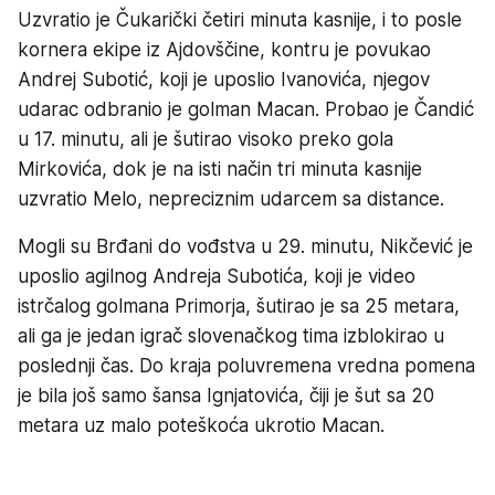
Uzvratio je Čukarički četiri minuta kasnije, i to posle
kornera ekipe iz Ajdovščine, kontru je povukao
Andrej Subotić, koji je uposlio Ivanovića, njegov
udarac odbranio je golman Macan. Probao je Čandić
u 17. minutu, ali je šutirao visoko preko gola
Mirkovića, dok je na isti način tri minuta kasnije
uzvratio Melo, nepreciznim udarcem sa distance.
Mogli su Brđani do vođstva u 29. minutu, Nikčević je
uposlio agilnog Andreja Subotića, koji je video
istrčalog golmana Primorja, šutirao je sa 25 metara,
ali ga je jedan igrač slovenačkog tima izblokirao u
poslednji čas. Do kraja poluvremena vredna pomena
je bila još samo šansa Ignjatovića, čiji je šut sa 20
metara uz malo poteškoća ukrotio Macan.