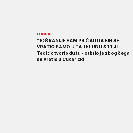
FUDBAL
"JOŠ RANIJE SAM PRIČAO DA BIH SE
VRATIO SAMO U TAJ KLUB U SRBIJI"
Tedić otvorio dušu - otkrio je zbog čega
se vratio u Čukarički!