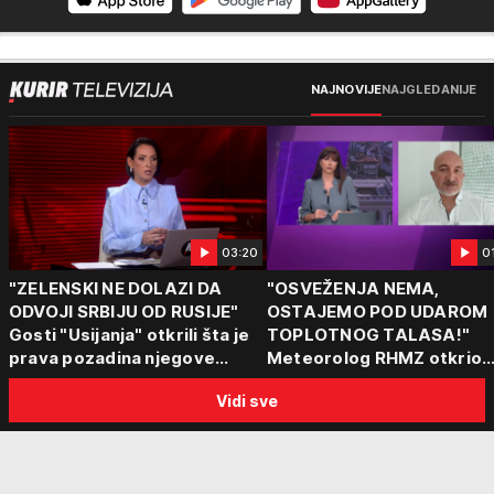
NAJNOVIJE
NAJGLEDANIJE
03:20
0
"ZELENSKI NE DOLAZI DA
"OSVEŽENJA NEMA,
ODVOJI SRBIJU OD RUSIJE"
OSTAJEMO POD UDAROM
Gosti "Usijanja" otkrili šta je
TOPLOTNOG TALASA!"
prava pozadina njegove
Meteorolog RHMZ otkrio
posete Beogradu
kakvo vreme nas čeka do
Vidi sve
kraja avgusta