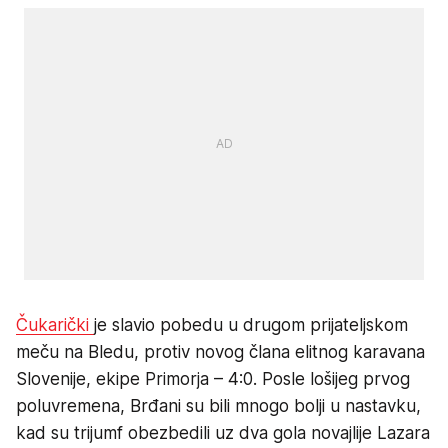
Čukarički
je slavio pobedu u drugom prijateljskom
meču na Bledu, protiv novog člana elitnog karavana
Slovenije, ekipe Primorja – 4:0. Posle lošijeg prvog
poluvremena, Brđani su bili mnogo bolji u nastavku,
kad su trijumf obezbedili uz dva gola novajlije Lazara