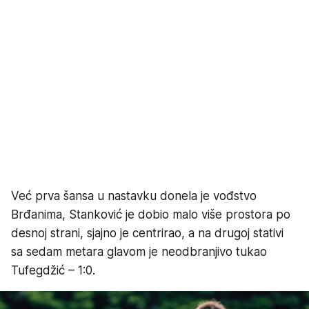
Već prva šansa u nastavku donela je vođstvo
Brđanima, Stanković je dobio malo više prostora po
desnoj strani, sjajno je centrirao, a na drugoj stativi
sa sedam metara glavom je neodbranjivo tukao
Tufegdžić – 1:0.