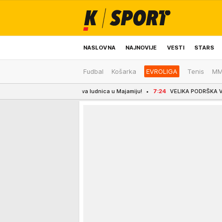
NASLOVNA
NAJNOVIJE
VESTI
STARS
Fudbal
Košarka
EVROLIGA
Tenis
M
ODRŽIVA BUDUĆNOST
REGION
NEWS
 rekord i nova ludnica u Majamiju!
7:24
VELIKA PODRŠKA VUČIĆU IZ CRNE GORE