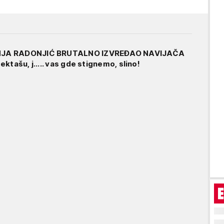
JA RADONJIĆ BRUTALNO IZVREĐAO NAVIJAČA
ktašu, j..... vas gde stignemo, slino!