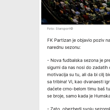
Foto: Starsport©
FK Partizan je objavio poziv n
narednu sezonu:
- Nova fudbalska sezona je pre
sigurni da nas nosi do zadatih ci
motivacija su tu, ali da bi cilj
sa tribina! Vi, kao dvanaesti i
daćete crno-belom timu baš tu
se broje, samo kada je Humska
- Zato, obezbedi svoju sezonsk