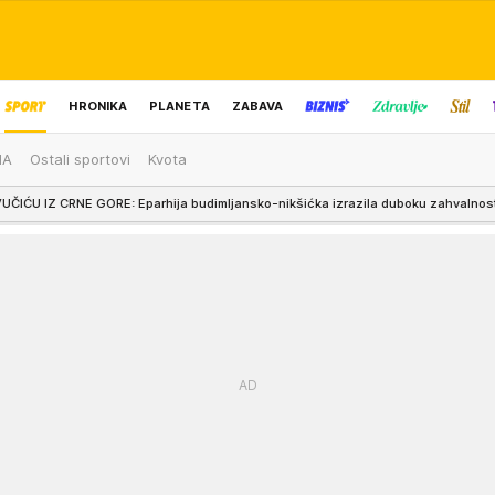
HRONIKA
PLANETA
ZABAVA
MA
Ostali sportovi
Kvota
IZBOR UREDNIKA
: Eparhija budimljansko-nikšićka izrazila duboku zahvalnost predsedniku zbog