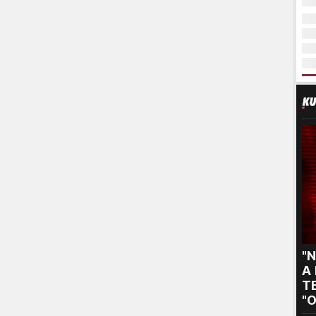
"N
A
TE
"O
s