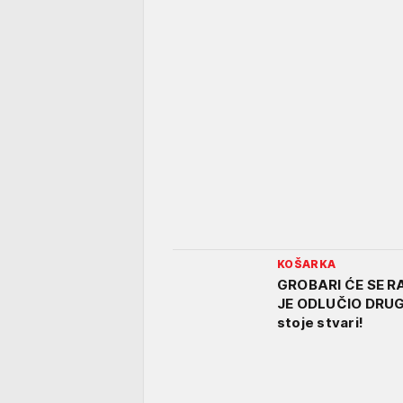
KOŠARKA
GROBARI ĆE SE R
JE ODLUČIO DRUGA
stoje stvari!