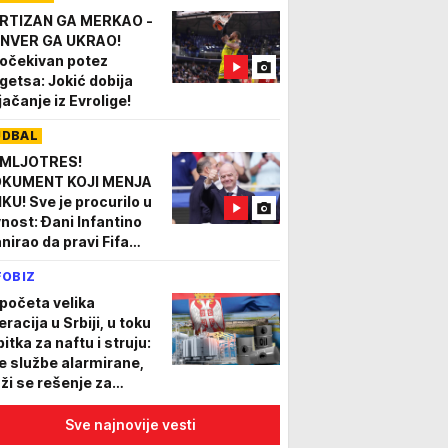
RTIZAN GA MERKAO -
NVER GA UKRAO!
očekivan potez
getsa: Jokić dobija
jačanje iz Evrolige!
UDBAL
MLJOTRES!
KUMENT KOJI MENJA
IKU! Sve je procurilo u
vnost: Đani Infantino
anirao da pravi Fifa
perligu! ISPLIVALI
FOBIZ
KANTNI DETALJI
početa velika
racija u Srbiji, u toku
bitka za naftu i struju:
e službe alarmirane,
aži se rešenje za
kordno nizak vodostaj
Sve najnovije vesti