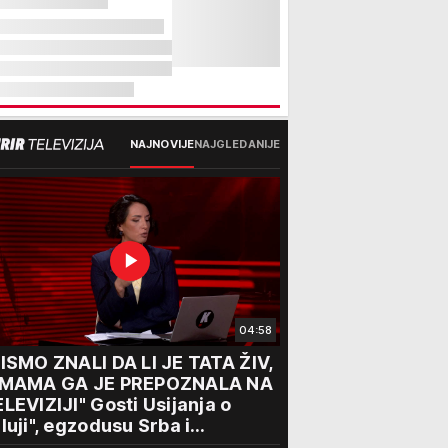
NAJNOVIJE
NAJGLEDANIJE
04:58
ISMO ZNALI DA LI JE TATA ŽIV,
 MAMA GA JE PREPOZNALA NA
LEVIZIJI" Gosti Usijanja o
luji", egzodusu Srba i
travičnim svedočenjima