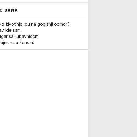
C DANA
ko životinje idu na godišnji odmor?
Lav ide sam
igar sa ljubavnicom
Majmun sa ženom!