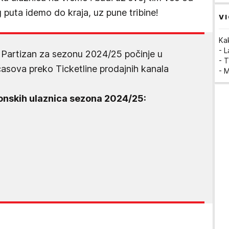
puta idemo do kraja, uz pune tribine!
VI
Ka
- 
 Partizan za sezonu 2024/25 počinje u
- T
asova preko Ticketline prodajnih kanala
- 
onskih ulaznica sezona 2024/25: