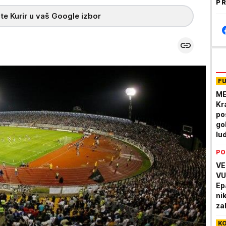
PR
te Kurir u vaš Google izbor
F
ME
Kr
po
go
lu
PO
VE
VU
Ep
ni
za
zb
K
na