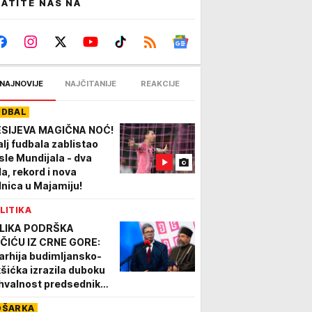
ATITE NAS NA
NAJNOVIJE
NAJČITANIJE
REAKCIJE
UDBAL
SIJEVA MAGIČNA NOĆ!
alj fudbala zablistao
sle Mundijala - dva
la, rekord i nova
dnica u Majamiju!
LITIKA
LIKA PODRŠKA
ČIĆU IZ CRNE GORE:
arhija budimljansko-
kšićka izrazila duboku
hvalnost predsedniku
og brige za SPC i srpski
OŠARKA
rod