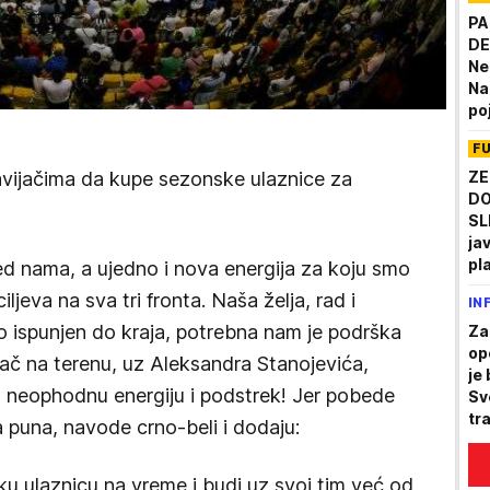
PA
DE
Ne
Na
po
F
ZE
avijačima da kupe sezonske ulaznice za
DO
SL
ja
pl
d nama, a ujedno i nova energija za koju smo
Su
ljeva na sva tri fronta. Naša želja, rad i
IN
ŠO
 bio ispunjen do kraja, potrebna nam je podrška
Za
ope
grač na terenu, uz Aleksandra Stanojevića,
je 
 neophodnu energiju i podstrek! Jer pobede
Sv
tr
 puna, navode crno-beli i dodaju:
re
u ulaznicu na vreme i budi uz svoj tim već od