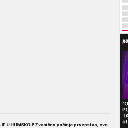
"
P
T
ot
E U HUMSKOJ! Zvanično počinje prvenstvo, evo
kr