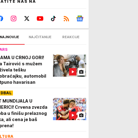
ATITE NAS NA
NAJNOVIJE
NAJČITANIJE
REAKCIJE
ARS
AMA U CRNOJ GORI!
a Tairović s mužem
živela tešku
obraćajku, automobil
tpuno havarisan
UDBAL
T MUNDIJALA U
ERICI! Crvena zvezda
eba u finišu prelaznog
ka, ali cena je baš
prena!
LTURA