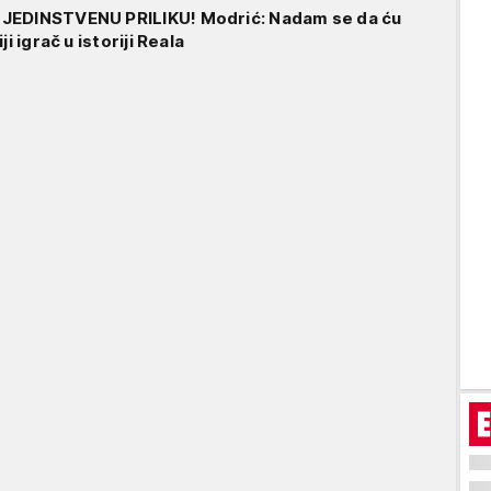
JEDINSTVENU PRILIKU! Modrić: Nadam se da ću
ji igrač u istoriji Reala