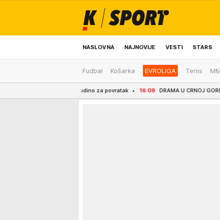
NASLOVNA
NAJNOVIJE
VESTI
STARS
Fudbal
Košarka
EVROLIGA
Tenis
M
ODRŽIVA BUDUĆNOST
REGION
NEWS
evo šta je presudino za povratak
16:09
DRAMA U CRNOJ GORI! Tea Tairović s 