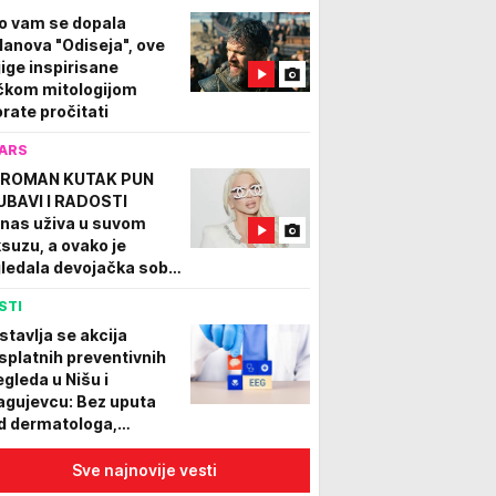
o vam se dopala
lanova "Odiseja", ove
jige inspirisane
čkom mitologijom
rate pročitati
ARS
ROMAN KUTAK PUN
UBAVI I RADOSTI
nas uživa u suvom
ksuzu, a ovako je
gledala devojačka soba
lene Karleuše (FOTO)
STI
stavlja se akcija
splatnih preventivnih
egleda u Nišu i
agujevcu: Bez uputa
d dermatologa,
urologa i ginekologa
Sve najnovije vesti