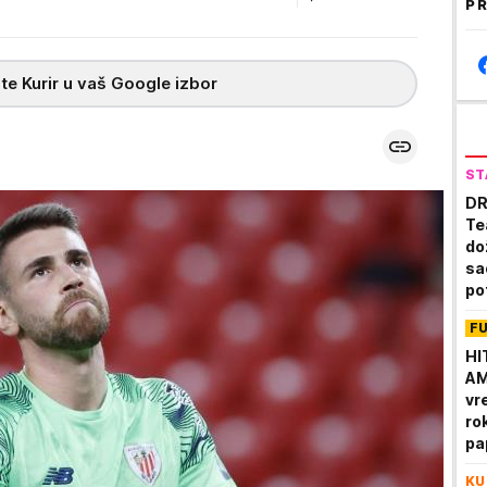
PR
te Kurir u vaš Google izbor
ST
DR
Te
do
sa
po
F
HI
AM
vr
ro
pa
KU