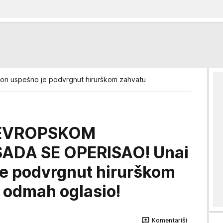
mon uspešno je podvrgnut hirurškom zahvatu
 EVROPSKOM
ADA SE OPERISAO! Unai
e podvrgnut hirurškom
e odmah oglasio!
Komentariši