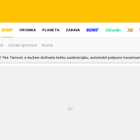
HRONIKA
PLANETA
ZABAVA
MA
Ostali sportovi
Kvota
IZBOR UREDNIKA
mužem doživela tešku saobraćajku, automobil potpuno havarisan
16:03
HIT 