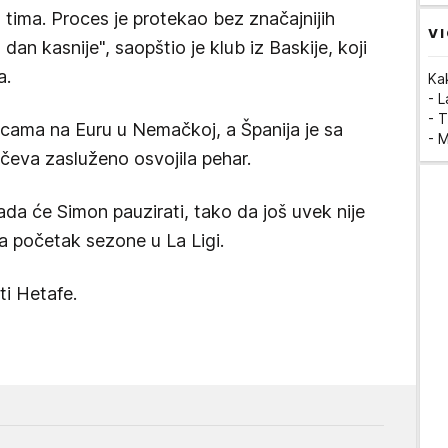
tima. Proces je protekao bez značajnijih
VI
 dan kasnije", saopštio je klub iz Baskije, koji
a.
Ka
- 
- T
icama na Euru u Nemačkoj, a Španija je sa
- 
čeva zasluženo osvojila pehar.
kada će Simon pauzirati, tako da još uvek nije
za početak sezone u La Ligi.
ti Hetafe.