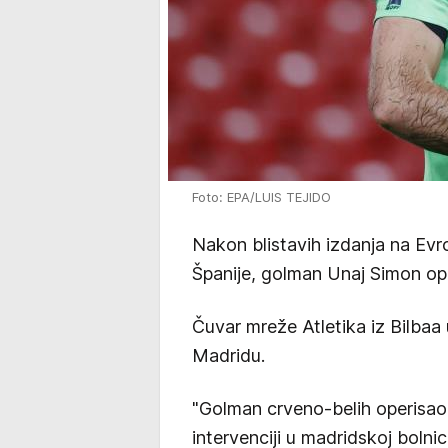
Foto: EPA/LUIS TEJIDO
Nakon blistavih izdanja na Evr
Španije, golman Unaj Simon ope
Čuvar mreže Atletika iz Bilba
Madridu.
"Golman crveno-belih operisao
intervenciji u madridskoj bolnici