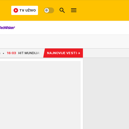
TV UŽIVO
MUNDIJALA U AMERICI! Crvena zvezda vreba u finišu prelaznog roka, ali cena je 
NAJNOVIJE VESTI
→