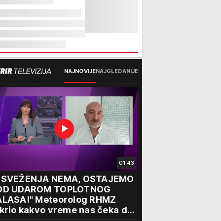
NAJNOVIJE
NAJGLEDANIJE
01:43
OSVEŽENJA NEMA, OSTAJEMO
OD UDAROM TOPLOTNOG
ALASA!" Meteorolog RHMZ
krio kakvo vreme nas čeka do
aja avgusta