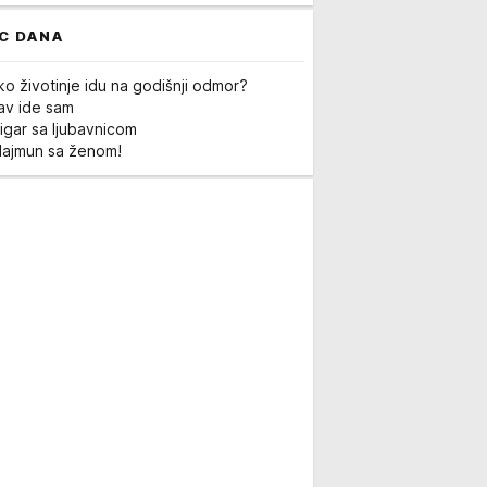
C DANA
ko životinje idu na godišnji odmor?
Lav ide sam
igar sa ljubavnicom
Majmun sa ženom!