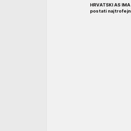
HRVATSKI AS IMA 
postati najtrofejni