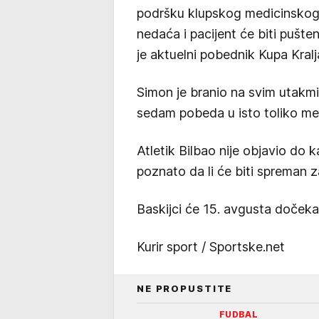
podršku klupskog medicinskog 
nedaća i pacijent će biti pušten
je aktuelni pobednik Kupa Kralj
Simon je branio na svim utakm
sedam pobeda u isto toliko me
Atletik Bilbao nije objavio do 
poznato da li će biti spreman 
Baskijci će 15. avgusta dočeka
Kurir sport / Sportske.net
NE PROPUSTITE
FUDBAL