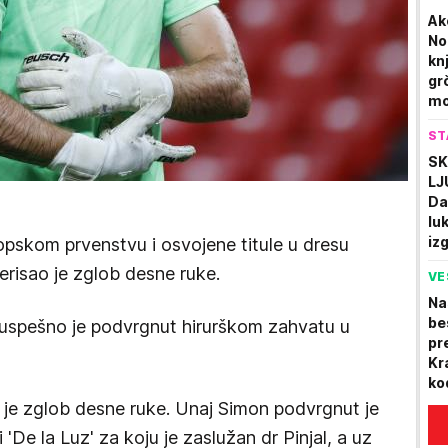
Ak
No
kn
gr
mo
ST
SK
LJ
Da
lu
iz
opskom prvenstvu i osvojene titule u dresu
Je
risao je zglob desne ruke.
VE
Na
be
a uspešno je podvrgnut hirurškom zahvatu u
pr
Kr
ko
ne
 je zglob desne ruke. Unaj Simon podvrgnut je
 'De la Luz' za koju je zaslužan dr Pinjal, a uz