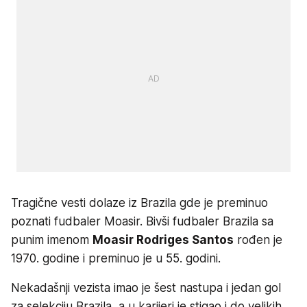
Tragične vesti dolaze iz Brazila gde je preminuo
poznati fudbaler Moasir. Bivši fudbaler Brazila sa
punim imenom
Moasir Rodriges Santos
rođen je
1970. godine i preminuo je u 55. godini.
Nekadašnji vezista imao je šest nastupa i jedan gol
za selekciju Brazila, a u karijeri je stigao i do velikih