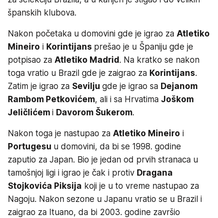
španskih klubova.
Nakon početaka u domovini gde je igrao za
Atletiko
Mineiro
i
Korintijans
prešao je u Španiju gde je
potpisao za
Atletiko Madrid
. Na kratko se nakon
toga vratio u Brazil gde je zaigrao za
Korintijans
.
Zatim je igrao za
Sevilju
gde je igrao sa
Dejanom
Rambom Petkovićem
, ali i sa Hrvatima
Joškom
Jeličlićem
i
Davorom Šukerom
.
Nakon toga je nastupao za
Atletiko Mineiro
i
Portugesu
u domovini, da bi se 1998. godine
zaputio za Japan. Bio je jedan od prvih stranaca u
tamošnjoj ligi i igrao je čak i protiv
Dragana
Stojkovića Piksija
koji je u to vreme nastupao za
Nagoju. Nakon sezone u Japanu vratio se u Brazil i
zaigrao za Ituano, da bi 2003. godine završio