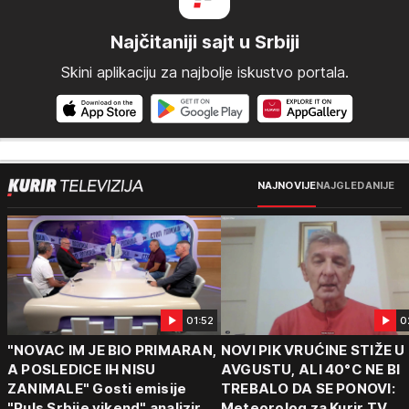
Najčitaniji sajt u Srbiji
Skini aplikaciju za najbolje iskustvo portala.
NAJNOVIJE
NAJGLEDANIJE
01:52
0
"NOVAC IM JE BIO PRIMARAN,
NOVI PIK VRUĆINE STIŽE U
A POSLEDICE IH NISU
AVGUSTU, ALI 40°C NE BI
ZANIMALE" Gosti emisije
TREBALO DA SE PONOVI:
"Puls Srbije vikend" analizirali
Meteorolog za Kurir TV