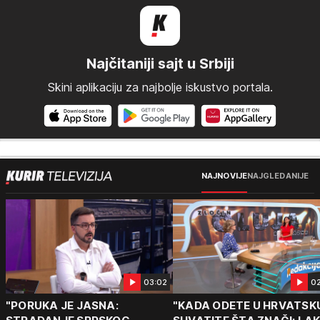
Najčitaniji sajt u Srbiji
Skini aplikaciju za najbolje iskustvo portala.
NAJNOVIJE
NAJGLEDANIJE
03:02
0
"PORUKA JE JASNA:
"KADA ODETE U HRVATSK