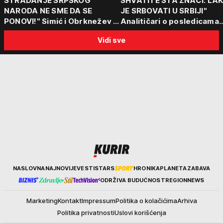
STRADANJE SRPSKOG
SHVATITE ŠTA ZNAČI: LA
NARODA NE SME DA SE
JE SRBOVATI U SRBIJI"
PONOVI!" Simić i Obrknežev o
Analitičari o posledicama
Vučićevom govoru i
akcije koja i danas deli reg
Vidi sve
porukama jedinstva: "Od
"To su teške i bolne priče"
prošlosti ne možemo pobeći"
Kurir
NASLOVNA
NAJNOVIJE
VESTI
STARS
HRONIKA
PLANETA
ZABAVA
ODRŽIVA BUDUĆNOST
REGION
NEWS
Marketing
Kontakt
Impressum
Politika o kolačićima
Arhiva
Politika privatnosti
Uslovi korišćenja