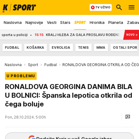
TV UŽIVO
Naslovna
Najnovije
Vesti
Stars
Hronika
Planeta
Zaba
policiji
15:15
KRALJ HLEBA ZA GALA PROSLAVU ROĐENDANA ISKEŠIRAO OKO 150.
NOVO
→
FUDBAL
KOŠARKA
EVROLIGA
TENIS
MMA
OSTALI SPOR
Naslovna
Sport
Fudbal
RONALDOVA GEORGINA OTKRILA OD ČEG
U PROBLEMU
RONALDOVA GEORGINA DANIMA BILA
U BOLNICI: Španska lepotica otkrila od
čega boluje
Pon, 28.10.2024. 5:00h
Dodajte Kurir u vaš Google izbor