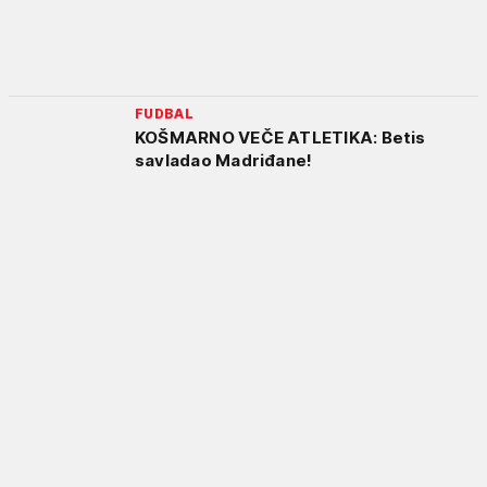
FUDBAL
KOŠMARNO VEČE ATLETIKA: Betis
savladao Madriđane!