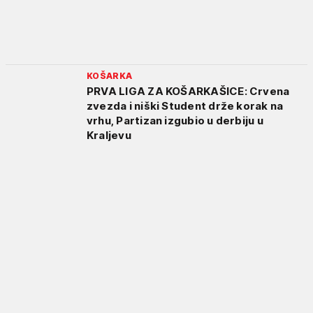
KOŠARKA
PRVA LIGA ZA KOŠARKAŠICE: Crvena
zvezda i niški Student drže korak na
vrhu, Partizan izgubio u derbiju u
Kraljevu