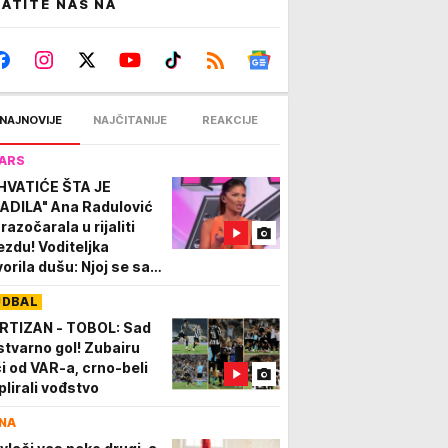
ATITE NAS NA
NAJNOVIJE
NAJČITANIJE
REAKCIJE
ARS
HVATIĆE ŠTA JE
ADILA" Ana Radulović
razočarala u rijaliti
ezdu! Voditeljka
vorila dušu: Njoj se sad
šavaju lepe stvari
UDBAL
RTIZAN - TOBOL: Sad
 stvarno gol! Zubairu
či od VAR-a, crno-beli
plirali vođstvo
NA