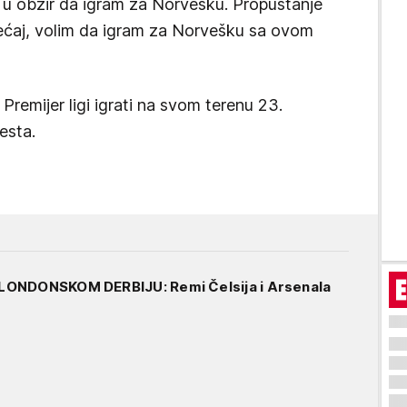
o u obzir da igram za Norvešku. Propuštanje
ećaj, volim da igram za Norvešku sa ovom
remijer ligi igrati na svom terenu 23.
esta.
ONDONSKOM DERBIJU: Remi Čelsija i Arsenala