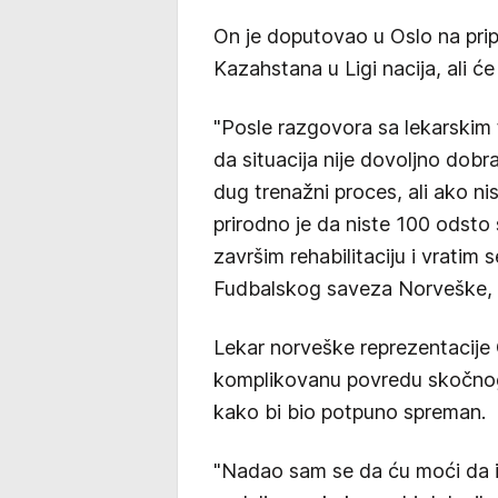
On je doputovao u Oslo na prip
Kazahstana u Ligi nacija, ali će
"Posle razgovora sa lekarskim 
da situacija nije dovoljno dob
dug trenažni proces, ali ako nis
prirodno je da niste 100 odsto
završim rehabilitaciju i vratim 
Fudbalskog saveza Norveške, p
Lekar norveške reprezentacije
komplikovanu povredu skočnog
kako bi bio potpuno spreman.
"Nadao sam se da ću moći da ig