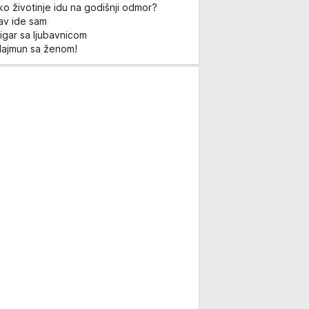
ko životinje idu na godišnji odmor?
Lav ide sam
igar sa ljubavnicom
Majmun sa ženom!