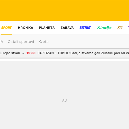
HRONIKA
PLANETA
ZABAVA
MA
Ostali sportovi
Kvota
IZBOR UREDNIKA
19:33
PARTIZAN - TOBOL: Sad je stvarno gol! Zubairu jači od VAR-a, crno-beli 