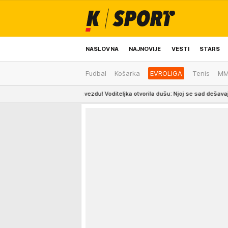
NASLOVNA
NAJNOVIJE
VESTI
STARS
Fudbal
Košarka
EVROLIGA
Tenis
M
ODRŽIVA BUDUĆNOST
REGION
NEWS
a u rijaliti zvezdu! Voditeljka otvorila dušu: Njoj se sad dešavaju lepe stvari