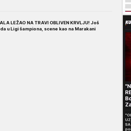
LA LEŽAO NA TRAVI OBLIVEN KRVLJU! Još
da u Ligi šampiona, scene kao na Marakani
"
RE
Bo
Za
p
"O
UZ
SA
po