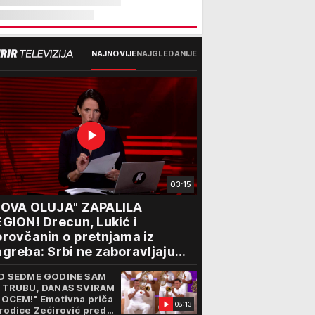
NAJNOVIJE
NAJGLEDANIJE
03:15
NOVA OLUJA" ZAPALILA
GION! Drecun, Lukić i
rovčanin o pretnjama iz
greba: Srbi ne zaboravljaju
rogon
D SEDME GODINE SAM
 TRUBU, DANAS SVIRAM
 OCEM!" Emotivna priča
08:13
rodice Zećirović pred