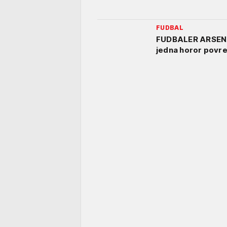
FUDBAL
FUDBALER ARSENA
jedna horor povre