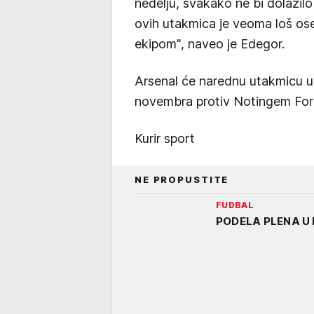
nedelju, svakako ne bi dolazil
ovih utakmica je veoma loš os
ekipom", naveo je Edegor.
Arsenal će narednu utakmicu u P
novembra protiv Notingem For
Kurir sport
NE PROPUSTITE
FUDBAL
PODELA PLENA U L