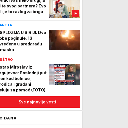
ivlači vas neko drugi, a
lite svog partnera? Evo
li je to razlog za brigu
ANETA
SPLOZIJA U SIRIJI: Dve
obe poginule, 13
vređeno u predgrađu
maska
UŠTVO
stao Miroslav iz
agujevca: Poslednji put
đen kod bolnice,
rodica i građani
eluju za pomoć (FOTO)
Sve najnovije vesti
C DANA