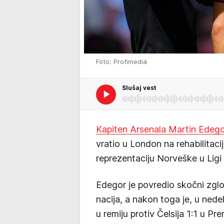
Foto: Profimedia
Slušaj vest
Kapiten Arsenala Martin Edeg
vratio u London na rehabilitaci
reprezentaciju Norveške u Ligi 
Edegor je povredio skočni zglo
nacija, a nakon toga je, u nedel
u remiju protiv Čelsija 1:1 u Prem