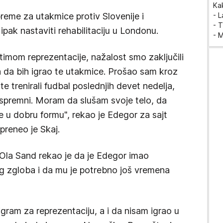
Ka
reme za utakmice protiv Slovenije i
- 
- T
 ipak nastaviti rehabilitaciju u Londonu.
- 
timom reprezentacije, nažalost smo zaključili
ra da bih igrao te utakmice. Prošao sam kroz
te trenirali fudbal poslednjih devet nedelja,
 spremni. Moram da slušam svoje telo, da
se u dobru formu", rekao je Edegor za sajt
reneo je Skaj.
 Ola Sand rekao je da je Edegor imao
 zgloba i da mu je potrebno još vremena
ram za reprezentaciju, a i da nisam igrao u