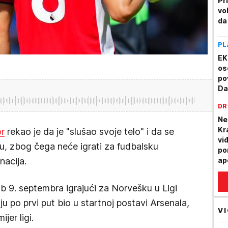
Pr
vo
da 
PL
EK
os
po
Da
DR
Ne
Kr
or
rekao je da je "slušao svoje telo" i da se
vi
ju, zbog čega neće igrati za fudbalsku
po
nacija.
ap
b 9. septembra igrajući za Norvešku u Ligi
ju po prvi put bio u startnoj postavi Arsenala,
VI
ijer ligi.