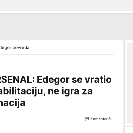
Edegor povreda
ENAL: Edegor se vratio
ilitaciju, ne igra za
nacija
Komentariši