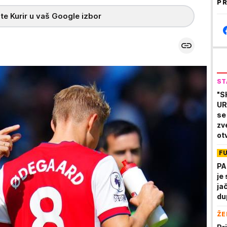
PR
te Kurir u vaš Google izbor
ST
"S
UR
se 
zv
ot
de
F
PA
je
ja
du
ŽE