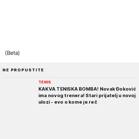
(Beta)
NE PROPUSTITE
TENIS
KAKVA TENISKA BOMBA! Novak Đoković
ima novog trenera! Stari prijatelj u novoj
ulozi - evo o kome je reč