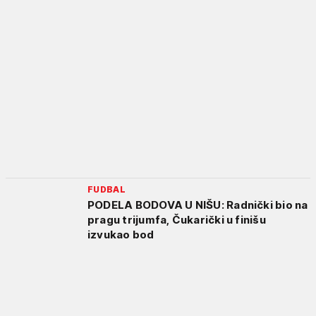
FUDBAL
PODELA BODOVA U NIŠU: Radnički bio na
pragu trijumfa, Čukarički u finišu
izvukao bod