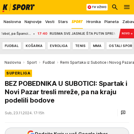
TV UŽIVO
Naslovna
Najnovije
Vesti
Stars
Hronika
Planeta
Zaba
, pa Španci...
17:40
RUSIMA SVE JASNIJE ŠTA PUTIN SPREMA NA JESEN? Evo 
NOVO
→
FUDBAL
KOŠARKA
EVROLIGA
TENIS
MMA
OSTALI SPOR
Naslovna
Sport
Fudbal
Remi Spartaka iz Subotice i Novog Pazar
SUPERLIGA
BEZ POBEDNIKA U SUBOTICI: Spartak i
Novi Pazar tresli mreže, pa na kraju
podelili bodove
Sub, 23.11.2024. 17:15h
Dodajte Kurir u vaš Google izbor