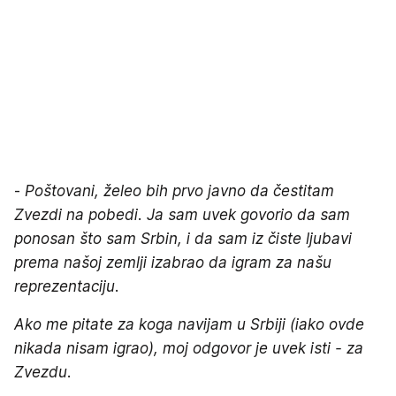
-
Poštovani, želeo bih prvo javno da čestitam
Zvezdi na pobedi. Ja sam uvek govorio da sam
ponosan što sam Srbin, i da sam iz čiste ljubavi
prema našoj zemlji izabrao da igram za našu
reprezentaciju.
Ako me pitate za koga navijam u Srbiji (iako ovde
nikada nisam igrao), moj odgovor je uvek isti - za
Zvezdu.