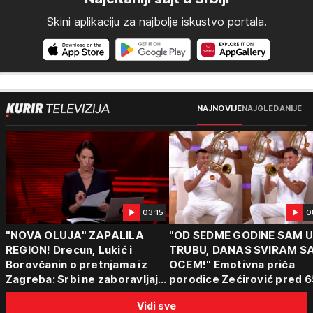
Skini aplikaciju za najbolje iskustvo portala.
NAJNOVIJE
NAJGLEDANIJE
03:15
0
"NOVA OLUJA" ZAPALILA
"OD SEDME GODINE SAM 
REGION! Drecun, Lukić i
TRUBU, DANAS SVIRAM S
Borovčanin o pretnjama iz
OCEM!" Emotivna priča
Zagreba: Srbi ne zaboravljaju
porodice Zećirović pred 6
progon
Sabor trubača u Guči
Vidi sve