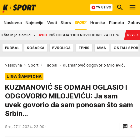
TV UŽIVO
Naslovna
Najnovije
Vesti
Stars
Hronika
Planeta
Zaba
je slomilo!
4:00
NIŠ DOBIJA 1.100 NOVIH KORPI ZA OTPATKE: Do jeseni stižu
NOVO
→
FUDBAL
KOŠARKA
EVROLIGA
TENIS
MMA
OSTALI SPOR
Naslovna
Sport
Fudbal
Kuzmanović odgovorio Milojeviću
LIGA ŠAMPIONA
KUZMANOVIĆ SE ODMAH OGLASIO I
ODGOVORIO MILOJEVIĆU: Ja sam
uvek govorio da sam ponosan što sam
Srbin...
4
Sre, 27.11.2024. 23:00h