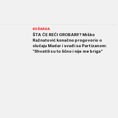
KOŠARKA
ŠTA ĆE REĆI GROBARI!? Miško
Ražnatović konačno progovorio o
slučaju Madar i svađi sa Partizanom:
"Shvatili su to lično i nije me briga"