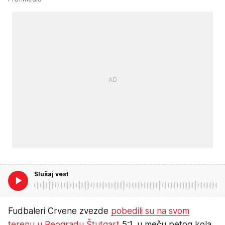
Slušaj vest
Fudbaleri Crvene zvezde
pobedili su na svom
terenu u Beogradu Štutgart
5:1, u meču petog kola