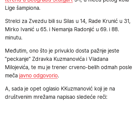
Lige šampiona.
Strelci za Zvezdu bili su Silas u 14, Rade Krunić u 31,
Mirko Ivanić u 65. i Nemanja Radonjić u 69. i 88.
minutu.
Međutim, ono što je privuklo dosta pažnje jeste
"peckanje" Zdravka Kuzmanovića i Vladana
Milojevića, te mu je trener crveno-belih odmah posle
meča
javno odgovorio
.
A, sada je opet oglasio KKuzmanović koji je na
društvenim mrežama napisao sledeće reči: