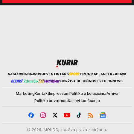
Kurir
NASLOVNA
NAJNOVIJE
VESTI
STARS
HRONIKA
PLANETA
ZABAVA
ODRŽIVA BUDUĆNOST
REGION
NEWS
Marketing
Kontakt
Impressum
Politika o kolačićima
Arhiva
Politika privatnosti
Uslovi korišćenja
© 2026. MONDO, Inc. Sva prava zadržana.