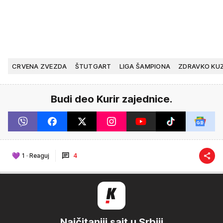
CRVENA ZVEZDA
ŠTUTGART
LIGA ŠAMPIONA
ZDRAVKO KU
Budi deo Kurir zajednice.
1
·
Reaguj
4
Najčitaniji sajt u Srbiji