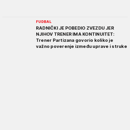
FUDBAL
RADNIČKI JE POBEDIO ZVEZDU JER
NJIHOV TRENER IMA KONTINUITET:
Trener Partizana govorio koliko je
važno poverenje između uprave i struke