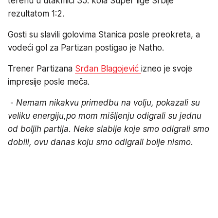
terenu u utakmici 35. kola Super lige Srbije
rezultatom 1:2.
Gosti su slavili golovima Stanica posle preokreta, a
vodeći gol za Partizan postigao je Natho.
Trener Partizana
Srđan Blagojević
izneo je svoje
impresije posle meča.
-
Nemam nikakvu primedbu na volju, pokazali su
veliku energiju,po mom mišljenju odigrali su jednu
od boljih partija. Neke slabije koje smo odigrali smo
dobili, ovu danas koju smo odigrali bolje nismo
.