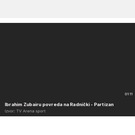
01:11
Ibrahim Zubairu povreda na Radnički - Partizan
Izvor: TV Arena sport