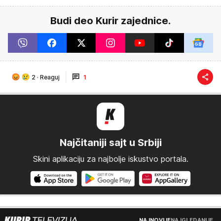
Budi deo Kurir zajednice.
2
·
Reaguj
1
Najčitaniji sajt u Srbiji
Skini aplikaciju za najbolje iskustvo portala.
NAJNOVIJE
NAJGLEDANIJE