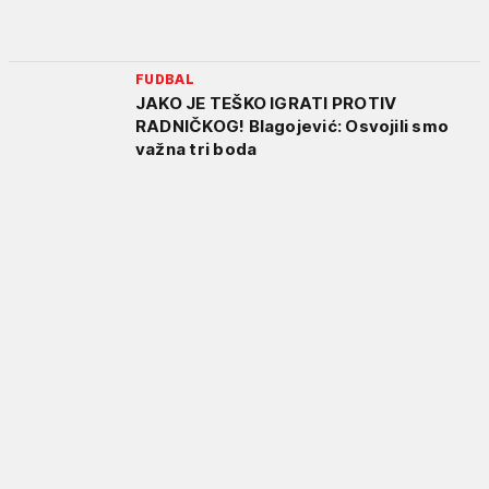
FUDBAL
JAKO JE TEŠKO IGRATI PROTIV
RADNIČKOG! Blagojević: Osvojili smo
važna tri boda