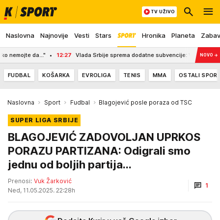
TV UŽIVO
Naslovna
Najnovije
Vesti
Stars
Hronika
Planeta
Zaba
ojte da..."
12:27
Vlada Srbije sprema dodatne subvencije: Vučić poručio polj
NOVO
→
FUDBAL
KOŠARKA
EVROLIGA
TENIS
MMA
OSTALI SPOR
Naslovna
Sport
Fudbal
Blagojević posle poraza od TSC
SUPER LIGA SRBIJE
BLAGOJEVIĆ ZADOVOLJAN UPRKOS
PORAZU PARTIZANA: Odigrali smo
jednu od boljih partija...
Prenosi:
Vuk Žarković
1
Ned, 11.05.2025. 22:28h