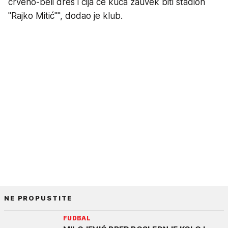
crveno-beli dres i čija će kuća zauvek biti stadion
"Rajko Mitić"", dodao je klub.
NE PROPUSTITE
FUDBAL