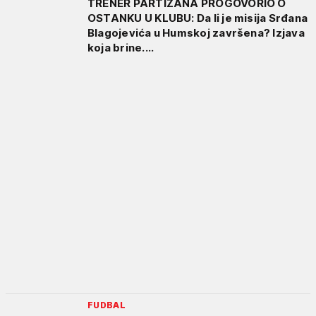
TRENER PARTIZANA PROGOVORIO O
OSTANKU U KLUBU: Da li je misija Srđana
Blagojevića u Humskoj završena? Izjava
koja brine....
FUDBAL