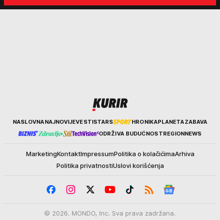
Kurir
NASLOVNA
NAJNOVIJE
VESTI
STARS
HRONIKA
PLANETA
ZABAVA
ODRŽIVA BUDUĆNOST
REGION
NEWS
Marketing
Kontakt
Impressum
Politika o kolačićima
Arhiva
Politika privatnosti
Uslovi korišćenja
© 2026. MONDO, Inc. Sva prava zadržana.