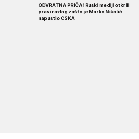
ODVRATNA PRIČA! Ruski mediji otkrili
pravi razlog zašto je Marko Nikolić
napustio CSKA