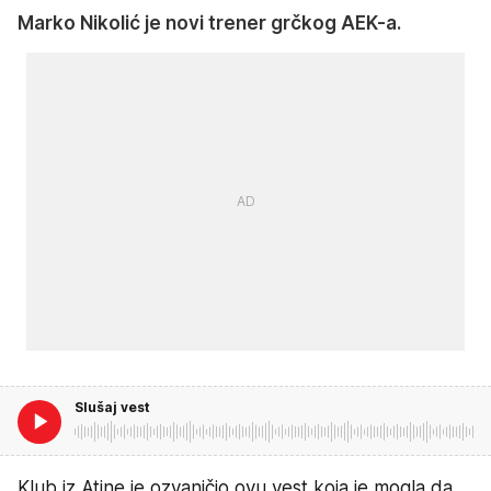
Marko Nikolić je novi trener grčkog AEK-a.
Slušaj vest
Klub iz Atine je ozvaničio ovu vest koja je mogla da