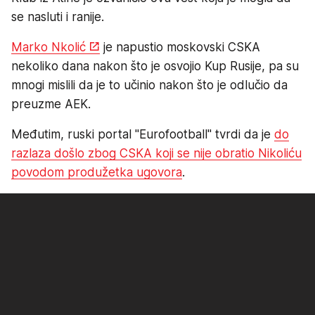
se nasluti i ranije.
Marko Nkolić
je napustio moskovski CSKA
nekoliko dana nakon što je osvojio Kup Rusije, pa su
mnogi mislili da je to učinio nakon što je odlučio da
preuzme AEK.
Međutim, ruski portal "Eurofootball" tvrdi da je
do
razlaza došlo zbog CSKA koji se nije obratio Nikoliću
povodom produžetka ugovora
.