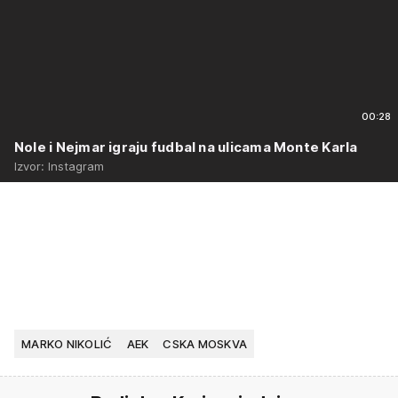
00:28
Nole i Nejmar igraju fudbal na ulicama Monte Karla
Izvor: Instagram
MARKO NIKOLIĆ
AEK
CSKA MOSKVA