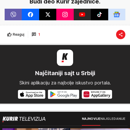
Budi deo Kurir zajednice.
Reaguj
1
Najčitaniji sajt u Srbiji
Skini aplikaciju za najbolje iskustvo portala.
NAJNOVIJE
NAJGLEDANIJE