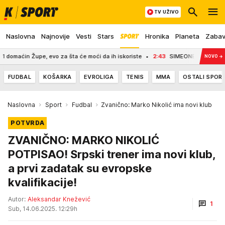
TV UŽIVO
Naslovna
Najnovije
Vesti
Stars
Hronika
Planeta
Zaba
n Župe, evo za šta će moći da ih iskoriste
2:43
SIMEONE GA SE ODRIČE POS
NOVO
→
FUDBAL
KOŠARKA
EVROLIGA
TENIS
MMA
OSTALI SPOR
Naslovna
Sport
Fudbal
Zvanično: Marko Nikolić ima novi klub
POTVRDA
ZVANIČNO: MARKO NIKOLIĆ
POTPISAO! Srpski trener ima novi klub,
a prvi zadatak su evropske
kvalifikacije!
Autor:
Aleksandar Knežević
1
Sub, 14.06.2025. 12:29h