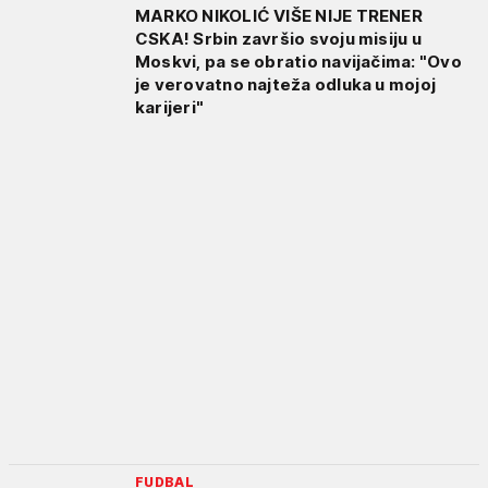
MARKO NIKOLIĆ VIŠE NIJE TRENER
CSKA! Srbin završio svoju misiju u
Moskvi, pa se obratio navijačima: "Ovo
je verovatno najteža odluka u mojoj
karijeri"
FUDBAL