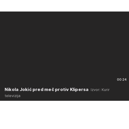
00:24
Nikola Jokić pred meč protiv Klipersa
Izvor: Kurir
televizija