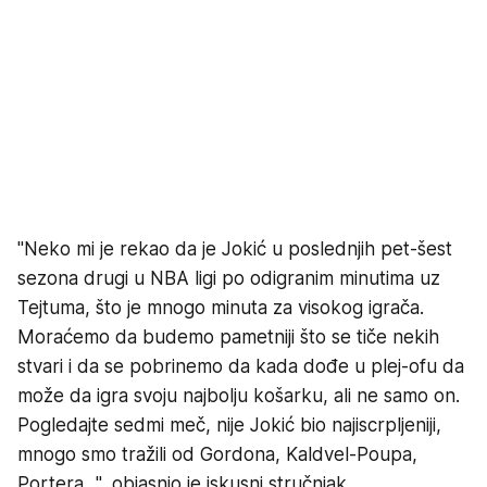
"Neko mi je rekao da je Jokić u poslednjih pet-šest
sezona drugi u NBA ligi po odigranim minutima uz
Tejtuma, što je mnogo minuta za visokog igrača.
Moraćemo da budemo pametniji što se tiče nekih
stvari i da se pobrinemo da kada dođe u plej-ofu da
može da igra svoju najbolju košarku, ali ne samo on.
Pogledajte sedmi meč, nije Jokić bio najiscrpljeniji,
mnogo smo tražili od Gordona, Kaldvel-Poupa,
Portera...", objasnio je iskusni stručnjak.