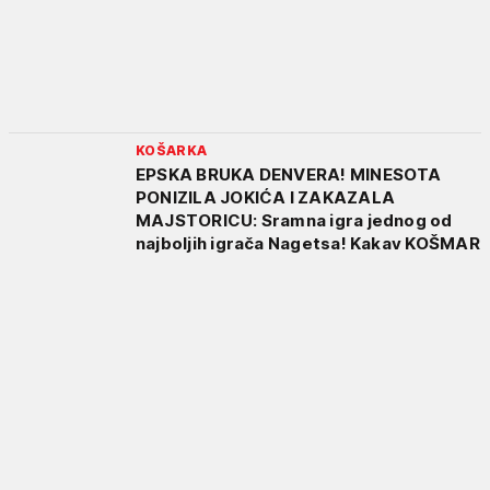
KOŠARKA
EPSKA BRUKA DENVERA! MINESOTA
PONIZILA JOKIĆA I ZAKAZALA
MAJSTORICU: Sramna igra jednog od
najboljih igrača Nagetsa! Kakav KOŠMAR