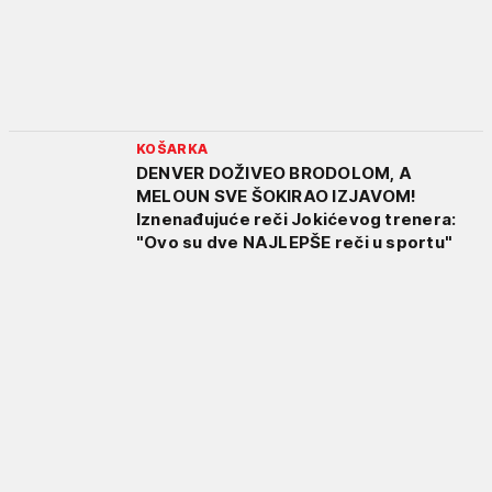
KOŠARKA
DENVER DOŽIVEO BRODOLOM, A
MELOUN SVE ŠOKIRAO IZJAVOM!
Iznenađujuće reči Jokićevog trenera:
"Ovo su dve NAJLEPŠE reči u sportu"