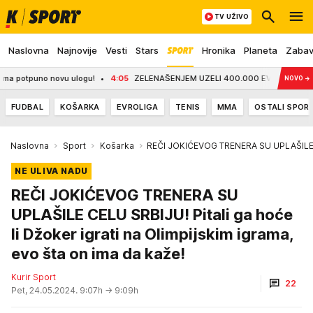
TV UŽIVO
Naslovna
Najnovije
Vesti
Stars
Hronika
Planeta
Zaba
tpuno novu ulogu!
4:05
ZELENAŠENJEM UZELI 400.000 EVRA: Uhapšena dvojica 
NOVO
→
FUDBAL
KOŠARKA
EVROLIGA
TENIS
MMA
OSTALI SPOR
Naslovna
Sport
Košarka
REČI JOKIĆEVOG TRENERA SU UPLAŠILE
NE ULIVA NADU
REČI JOKIĆEVOG TRENERA SU
UPLAŠILE CELU SRBIJU! Pitali ga hoće
li Džoker igrati na Olimpijskim igrama,
evo šta on ima da kaže!
Kurir Sport
22
Pet, 24.05.2024. 9:07h
→ 9:09h