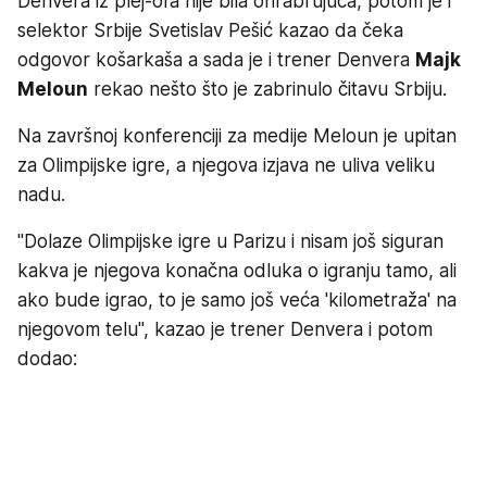
Denvera iz plej-ofa nije bila ohrabrujuća, potom je i
selektor Srbije Svetislav Pešić kazao da čeka
odgovor košarkaša a sada je i trener Denvera
Majk
Meloun
rekao nešto što je zabrinulo čitavu Srbiju.
Na završnoj konferenciji za medije Meloun je upitan
za Olimpijske igre, a njegova izjava ne uliva veliku
nadu.
"Dolaze Olimpijske igre u Parizu i nisam još siguran
kakva je njegova konačna odluka o igranju tamo, ali
ako bude igrao, to je samo još veća 'kilometraža' na
njegovom telu", kazao je trener Denvera i potom
dodao: