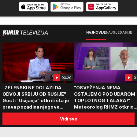
NAJNOVIJE
NAJGLEDANIJE
03:20
0
"ZELENSKI NE DOLAZI DA
"OSVEŽENJA NEMA,
ODVOJI SRBIJU OD RUSIJE"
OSTAJEMO POD UDAROM
Gosti "Usijanja" otkrili šta je
TOPLOTNOG TALASA!"
prava pozadina njegove
Meteorolog RHMZ otkrio
posete Beogradu
kakvo vreme nas čeka do
Vidi sve
kraja avgusta