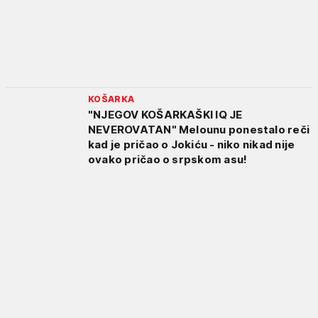
KOŠARKA
"NJEGOV KOŠARKAŠKI IQ JE
NEVEROVATAN" Melounu ponestalo reči
kad je pričao o Jokiću - niko nikad nije
ovako pričao o srpskom asu!