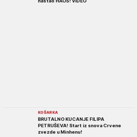
nastao HAOS! VIDEO
KOŠARKA
BRUTALNO KUCANJE FILIPA
PETRUŠEVA! Start iz snova Crvene
zvezde u Minhenu!