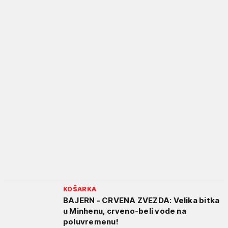
KOŠARKA
BAJERN - CRVENA ZVEZDA: Velika bitka
u Minhenu, crveno-beli vode na
poluvremenu!