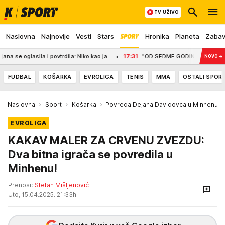
TV UŽIVO
Naslovna
Najnovije
Vesti
Stars
Hronika
Planeta
Zaba
a i povtrdila: Niko kao ja...
17:31
"OD SEDME GODINE SAM UZ TRUBU, DANAS
NOVO
→
FUDBAL
KOŠARKA
EVROLIGA
TENIS
MMA
OSTALI SPOR
Naslovna
Sport
Košarka
Povreda Dejana Davidovca u Minhenu
EVROLIGA
KAKAV MALER ZA CRVENU ZVEZDU:
Dva bitna igrača se povredila u
Minhenu!
Prenosi:
Stefan Mišljenović
Uto, 15.04.2025. 21:33h