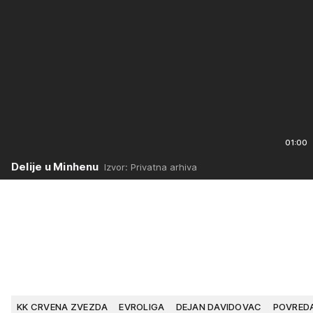
01:00
Delije u Minhenu
Izvor: Privatna arhiva
KK CRVENA ZVEZDA
EVROLIGA
DEJAN DAVIDOVAC
POVRED