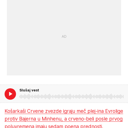
Slušaj vest
Košarkaši Crvene zvezde igraju meč plej-ina Evrolige
protiv Bajerna u Minhenu, a crveno-beli posle prvog
poluvremena imaju sedam poena prednosti.