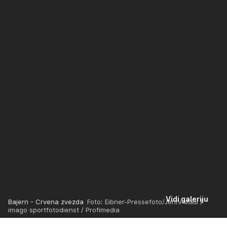
Vidi galeriju
Bajern - Crvena zvezda
Foto: Eibner-Pressefoto/Jenni Maul /
imago sportfotodienst / Profimedia