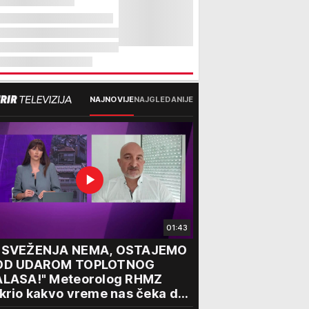
NAJNOVIJE
NAJGLEDANIJE
01:43
OSVEŽENJA NEMA, OSTAJEMO
OD UDAROM TOPLOTNOG
ALASA!" Meteorolog RHMZ
krio kakvo vreme nas čeka do
aja avgusta