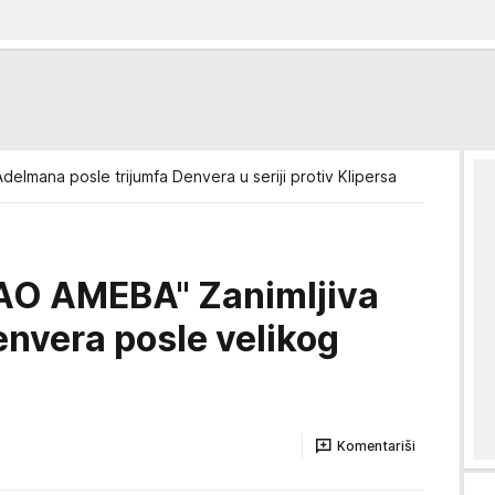
Adelmana posle trijumfa Denvera u seriji protiv Klipersa
KAO AMEBA" Zanimljiva
envera posle velikog
Komentariši