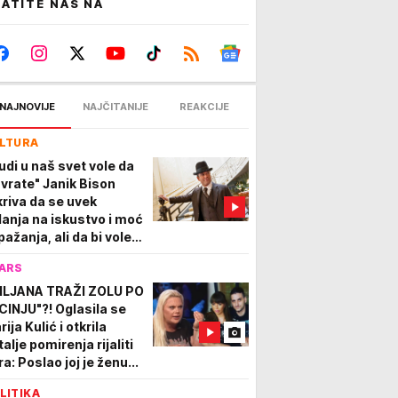
ATITE NAS NA
NAJNOVIJE
NAJČITANIJE
REAKCIJE
LTURA
judi u naš svet vole da
 vrate" Janik Bison
kriva da se uvek
lanja na iskustvo i moć
pažanja, ali da bi voleo
 liči na detektiva kog
ARS
ra 20 godina
ILJANA TRAŽI ZOLU PO
CINJU"?! Oglasila se
ija Kulić i otkrila
alje pomirenja rijaliti
a: Poslao joj je ženu...
LITIKA