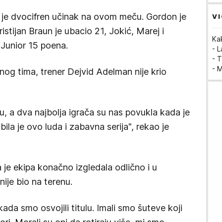
 je dvocifren učinak na ovom meču. Gordon je
VI
ristijan Braun je ubacio 21, Jokić, Marej i
Ka
 Junior 15 poena.
- 
- T
- 
og tima, trener Dejvid Adelman nije krio
ju, a dva najbolja igrača su nas povukla kada je
ila je ovo luda i zabavna serija", rekao je
 je ekipa konačno izgledala odlično i u
ije bio na terenu.
ada smo osvojili titulu. Imali smo šuteve koji