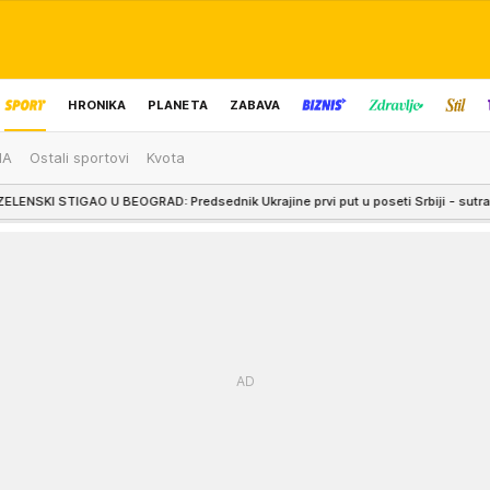
HRONIKA
PLANETA
ZABAVA
MA
Ostali sportovi
Kvota
IZBOR UREDNIKA
O U BEOGRAD: Predsednik Ukrajine prvi put u poseti Srbiji - sutra sastanak sa