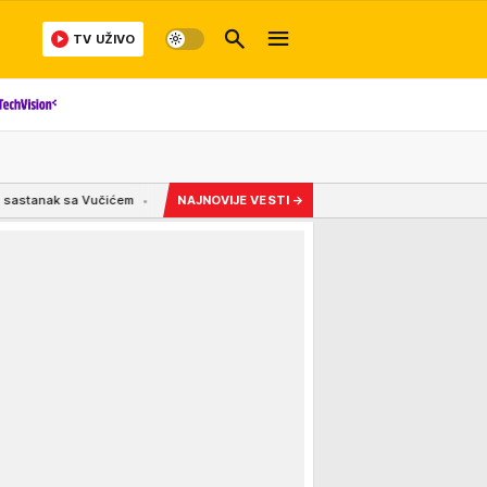
TV UŽIVO
 Vučićem
18:10
Žužu na Zlatiboru počeli da prodaju na komad! Cene i bezobrazl
NAJNOVIJE VESTI
→