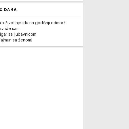
C DANA
ko životinje idu na godišnji odmor?
Lav ide sam
igar sa ljubavnicom
Majmun sa ženom!