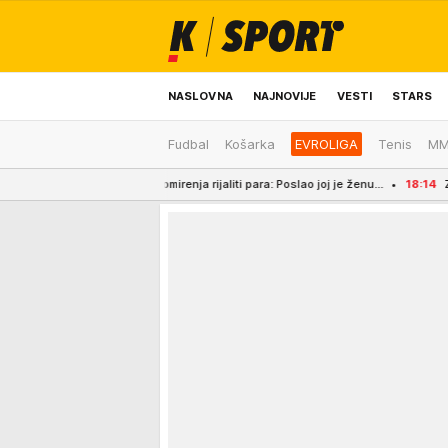
NASLOVNA
NAJNOVIJE
VESTI
STARS
Fudbal
Košarka
EVROLIGA
Tenis
M
ODRŽIVA BUDUĆNOST
REGION
NEWS
la detalje pomirenja rijaliti para: Poslao joj je ženu...
18:14
ZELENSKI STIGA