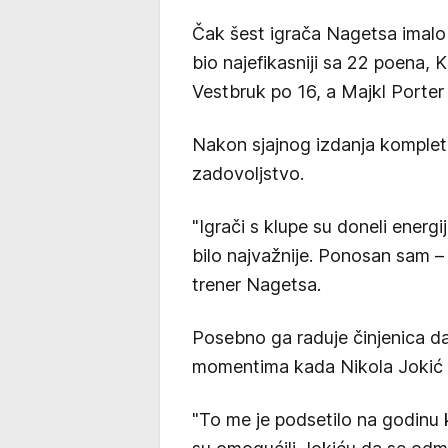
Čak šest igrača Nagetsa imalo
bio najefikasniji sa 22 poena, K
Vestbruk po 16, a Majkl Porter
Nakon sjajnog izdanja kompletn
zadovoljstvo.
"Igrači s klupe su doneli energi
bilo najvažnije. Ponosan sam – b
trener Nagetsa.
Posebno ga raduje činjenica da
momentima kada Nikola Jokić n
"To me je podsetilo na godinu k