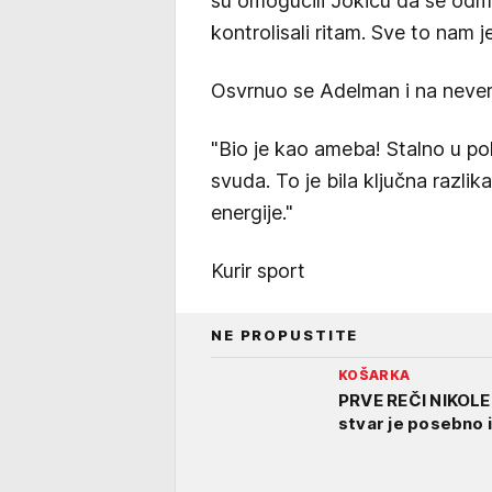
su omogućili Jokiću da se odmor
kontrolisali ritam. Sve to nam 
Osvrnuo se Adelman i na never
"Bio je kao ameba! Stalno u po
svuda. To je bila ključna razli
energije."
Kurir sport
NE PROPUSTITE
KOŠARKA
PRVE REČI NIKOL
stvar je posebno 