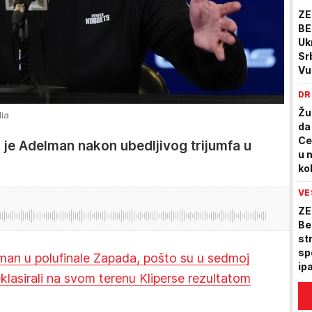
ZE
BE
Uk
Sr
Vu
DR
Žu
ia
da
Ce
 je Adelman nakon ubedljivog trijumfa u
u 
kol
sr
VE
ZE
Be
st
spo
sman u polufinale Zapada, pošto su u sedmoj
ip
klasirali na svom terenu Kliperse rezultatom
ka
Mo
pr