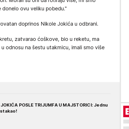
i. Morali su oni da rotiraju više, mi smo
je donelo ovu veliku pobedu."
ovatan doprinos Nikole Jokića u odbrani.
kretu, zatvarao ćoškove, bio u reketu, ma
ka u odnosu na šestu utakmicu, imali smo više
E JOKIĆA POSLE TRIJUMFA U MAJSTORICI: Jednu
istakao!