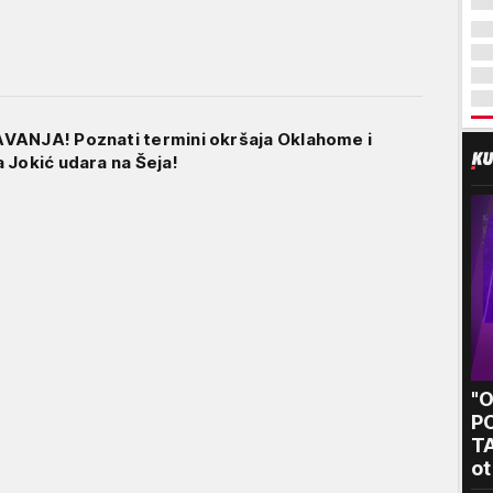
VANJA! Poznati termini okršaja Oklahome i
 Jokić udara na Šeja!
"
P
T
ot
kr