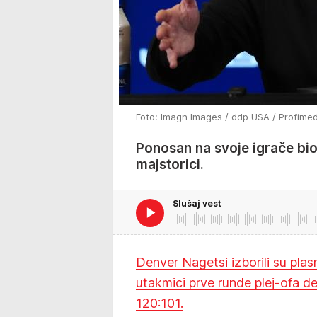
Foto: Imagn Images / ddp USA / Profimed
Ponosan na svoje igrače bio
majstorici.
Slušaj vest
Denver Nagetsi izborili su pla
utakmici prve runde plej-ofa de
120:101.