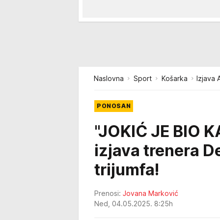
Naslovna
Sport
Košarka
Izjava 
PONOSAN
"JOKIĆ JE BIO 
izjava trenera D
trijumfa!
Prenosi:
Jovana Marković
Ned, 04.05.2025. 8:25h