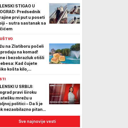
LENSKI STIGAO U
OGRAD: Predsednik
rajine prvi put u poseti
biji - sutra sastanak sa
čićem
UŠTVO
žu na Zlatiboru počeli
 prodaju na komad!
ne i bezobrazluk otišli
nebesa: Kad čujete
iko košta kilo,
ušićete se!
STI
LENSKI U SRBIJI:
ograd pravi široku
ratešku mrežu u
ljnoj politici – Da li je
ak nezaobilazno pitanje
ko će reagovati
skva na posetu
Sve najnovije vesti
edsednika?