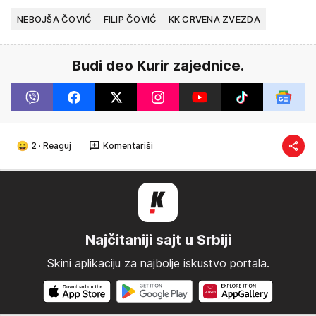
NEBOJŠA ČOVIĆ
FILIP ČOVIĆ
KK CRVENA ZVEZDA
Budi deo Kurir zajednice.
2
·
Reaguj
Komentariši
Najčitaniji sajt u Srbiji
Skini aplikaciju za najbolje iskustvo portala.