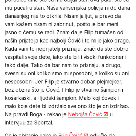
mu pucali u stan. Naša vanserijska policija ni do dana
današnjeg nije to otkrila. Nisam ja ljut, a pravo da
vam kažem nisam ni zabrinut, pošto je bar meni
jasno o čemu se radi. Znam da je Filip tumačen od
naših prijatelja kao najbolji Čović i to mi je jako drago.
Kada vam to neprijatelji priznaju, znači da ste dobro
vaspitali svoje dete, iako ste bili i visoki funkcioner i
tako dalje. Tako da bar nam to priznaju, a drugo,
svesni su oni koliko smo mi sposobni, a koliko su oni
nesposobni. Jer Filip je stvarno dobar plejmejker,
bez obzira što je Čović. I Filip je stvarno šampion i
košarkaški, a i ljudski šampion. Malo koji čovek i
malo koje dete bi izdržalo sve ono što je on izdržao.
Na pravdi Boga - rekao je
Nebojša Čović
u
intervjuu za Sportal.
On je objasnio kako je
Filip Čović
odlučio da