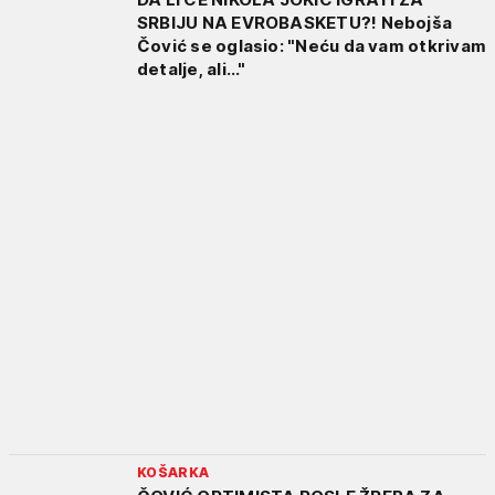
SRBIJU NA EVROBASKETU?! Nebojša
Čović se oglasio: "Neću da vam otkrivam
detalje, ali..."
KOŠARKA