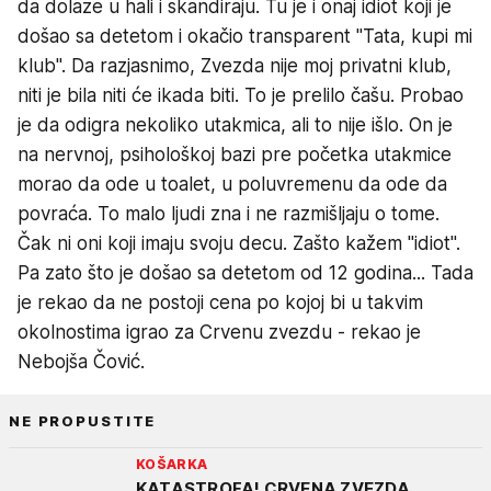
da dolaze u hali i skandiraju. Tu je i onaj idiot koji je
došao sa detetom i okačio transparent "Tata, kupi mi
klub". Da razjasnimo, Zvezda nije moj privatni klub,
niti je bila niti će ikada biti. To je prelilo čašu. Probao
je da odigra nekoliko utakmica, ali to nije išlo. On je
na nervnoj, psihološkoj bazi pre početka utakmice
morao da ode u toalet, u poluvremenu da ode da
povraća. To malo ljudi zna i ne razmišljaju o tome.
Čak ni oni koji imaju svoju decu. Zašto kažem "idiot".
Pa zato što je došao sa detetom od 12 godina... Tada
je rekao da ne postoji cena po kojoj bi u takvim
okolnostima igrao za Crvenu zvezdu - rekao je
Nebojša Čović.
NE PROPUSTITE
KOŠARKA
KATASTROFA! CRVENA ZVEZDA