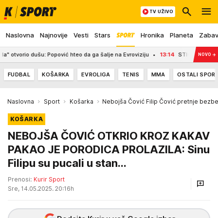
TV UŽIVO
Naslovna
Najnovije
Vesti
Stars
Hronika
Planeta
Zaba
ušu: Popović hteo da ga šalje na Evroviziju
13:14
STIGLO 15.000 PRIJAVA! V
NOVO
→
FUDBAL
KOŠARKA
EVROLIGA
TENIS
MMA
OSTALI SPOR
Naslovna
Sport
Košarka
Nebojša Čović Filip Čović pretnje bezb
KOŠARKA
NEBOJŠA ČOVIĆ OTKRIO KROZ KAKAV
PAKAO JE PORODICA PROLAZILA: Sinu
Filipu su pucali u stan...
Prenosi:
Kurir Sport
Sre, 14.05.2025. 20:16h