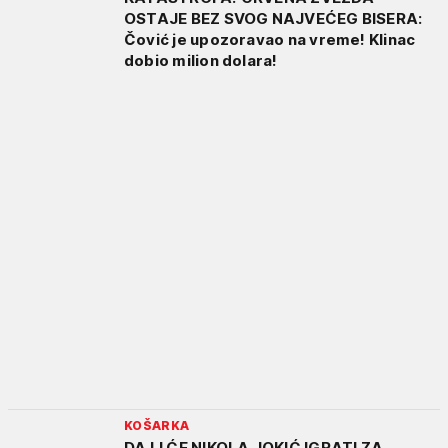
OSTAJE BEZ SVOG NAJVEĆEG BISERA:
Čović je upozoravao na vreme! Klinac
dobio milion dolara!
KOŠARKA
DA LI ĆE NIKOLA JOKIĆ IGRATI ZA