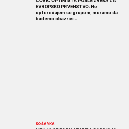
ČOVIĆ OPTIMISTA POSLE ŽREBA ZA
EVROPSKO PRVENSTVO: Ne
opterećujem se grupom, moramo da
budemo obazrivi...
KOŠARKA