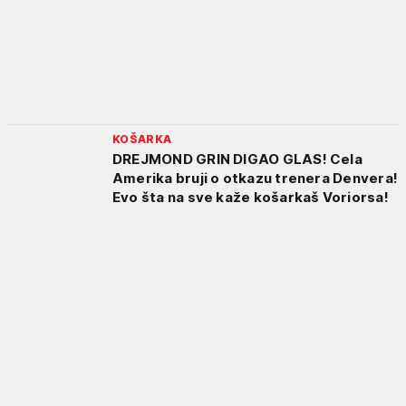
KOŠARKA
DREJMOND GRIN DIGAO GLAS! Cela
Amerika bruji o otkazu trenera Denvera!
Evo šta na sve kaže košarkaš Voriorsa!