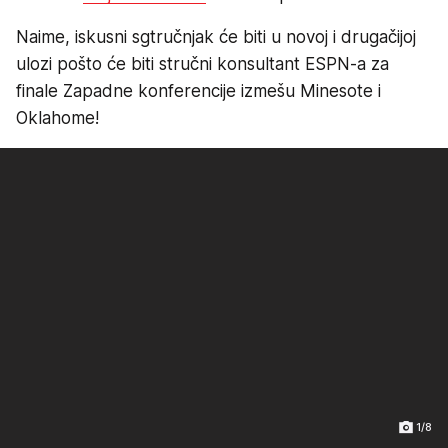
Naime, iskusni sgtručnjak će biti u novoj i drugačijoj
ulozi pošto će biti stručni konsultant ESPN-a za
finale Zapadne konferencije izmešu Minesote i
Oklahome!
1/8