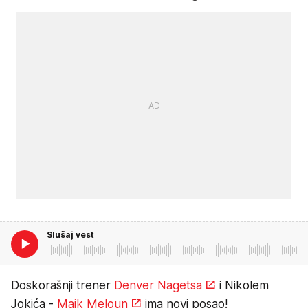
Slušaj vest
Doskorašnji trener
Denver Nagetsa
i Nikolem
Jokića -
Majk Meloun
ima novi posao!