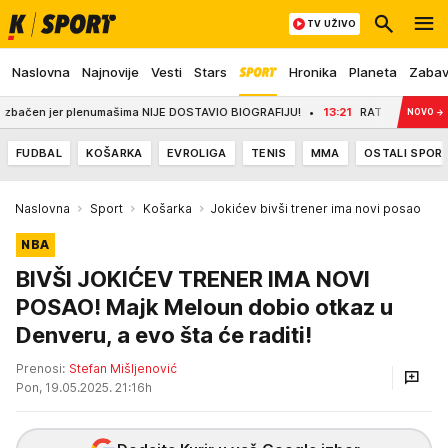
TV UŽIVO
Naslovna
Najnovije
Vesti
Stars
Hronika
Planeta
Zaba
er plenumašima NIJE DOSTAVIO BIOGRAFIJU!
13:21
RAT ZA FIFA TRON - 211 S
NOVO
→
FUDBAL
KOŠARKA
EVROLIGA
TENIS
MMA
OSTALI SPOR
Naslovna
Sport
Košarka
Jokićev bivši trener ima novi posao
NBA
BIVŠI JOKIĆEV TRENER IMA NOVI
POSAO! Majk Meloun dobio otkaz u
Denveru, a evo šta će raditi!
Prenosi:
Stefan Mišljenović
Pon, 19.05.2025. 21:16h