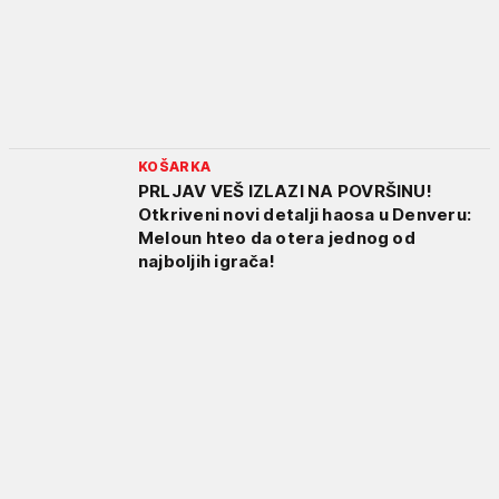
KOŠARKA
PRLJAV VEŠ IZLAZI NA POVRŠINU!
Otkriveni novi detalji haosa u Denveru:
Meloun hteo da otera jednog od
najboljih igrača!