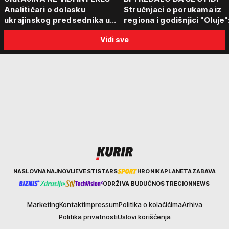
Analitičari o dolasku
Stručnjaci o porukama iz
ukrajinskog predsednika u
regiona i godišnjici "Oluje"
Beograd: "Srbija može da
"Ponos na stradanje je
Vidi sve
razgovara sa svima"
anticivilizacijska poruka"
Kurir
NASLOVNA
NAJNOVIJE
VESTI
STARS
HRONIKA
PLANETA
ZABAVA
ODRŽIVA BUDUĆNOST
REGION
NEWS
Marketing
Kontakt
Impressum
Politika o kolačićima
Arhiva
Politika privatnosti
Uslovi korišćenja