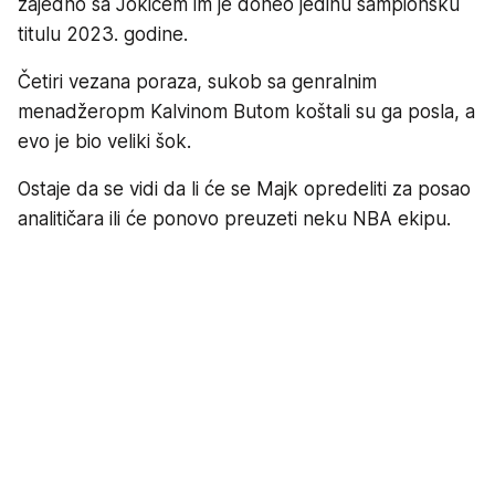
zajedno sa Jokićem im je doneo jedinu šampionsku
titulu 2023. godine.
Četiri vezana poraza, sukob sa genralnim
menadžeropm Kalvinom Butom koštali su ga posla, a
evo je bio veliki šok.
Ostaje da se vidi da li će se Majk opredeliti za posao
analitičara ili će ponovo preuzeti neku NBA ekipu.